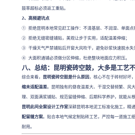
鼓率超标必须返工重贴。
2、高频避坑点
① 拒绝昆明本地常见赶工操作：不清基层、不润湿、单面点
② 拒绝无缝密缝铺贴，美观让步于实用，适配温差伸缩；
③ 干燥天气严禁铺贴后开窗大风吹干，避免砂浆快速脱水失
④ 大面积通铺必须做分区伸缩，杜绝整块地面应力积压。
八、总结：昆明瓷砖空鼓，大多是工艺
综合来看，
昆明瓷砖空鼓是什么原因
，核心不在于砖材好坏
缩未适配温差
。昆明独有的昼夜温差大、干湿交替频繁、风
理、双面满浆铺贴、规范留缝伸缩、后期科学养护，就能从根
昆明此间全案设计工作室
深耕昆明本地泥工标准化施工，精
配留缝方案
。贴合本地气候定制贴砖工艺，严控每一道施工
耐用。