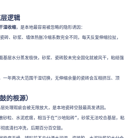
底层逻辑
干湿收缩
，是本地最容易被忽略的隐形诱因：
℃，瓷砖、砂浆、墙体热胀冷缩系数完全不同，每天反复伸缩拉扯，
面基层水分蒸发极快，砂浆、瓷砖胶未完全固化就被风干，粘结强
，一年两次大范围干湿切换，无伸缩余量的瓷砖会互相挤压、顶
空鼓的根源）
基层处理瑕疵会被无限放大，是本地瓷砖空鼓最高发诱因。
散砂粒、水泥疙瘩，相当于在“沙地贴砖”，砂浆无法咬合基层，粘
不彻底清扫冲洗，后期百分百空鼓。