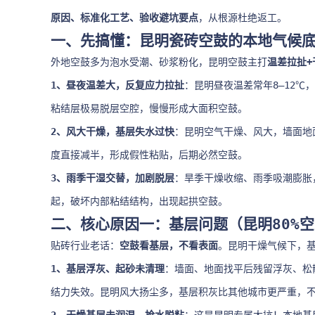
原因、标准化工艺、验收避坑要点
，从根源杜绝返工。
一、先搞懂：昆明瓷砖空鼓的本地气候
外地空鼓多为泡水受潮、砂浆粉化，昆明空鼓主打
温差拉扯+
1、昼夜温差大，反复应力拉扯
：昆明昼夜温差常年8–12
粘结层极易脱层空腔，慢慢形成大面积空鼓。
2、风大干燥，基层失水过快
：昆明空气干燥、风大，墙面地
度直接减半，形成假性粘贴，后期必然空鼓。
3、雨季干湿交替，加剧脱层
：旱季干燥收缩、雨季吸潮膨胀
起，破坏内部粘结结构，出现起拱空鼓。
二、核心原因一：基层问题（昆明80%
贴砖行业老话：
空鼓看基层，不看表面
。昆明干燥气候下，
1、基层浮灰、起砂未清理
：墙面、地面找平后残留浮灰、松
结力失效。昆明风大扬尘多，基层积灰比其他城市更严重，