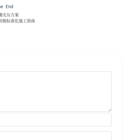
he End
潮无压方案
防脱标准化施工指南