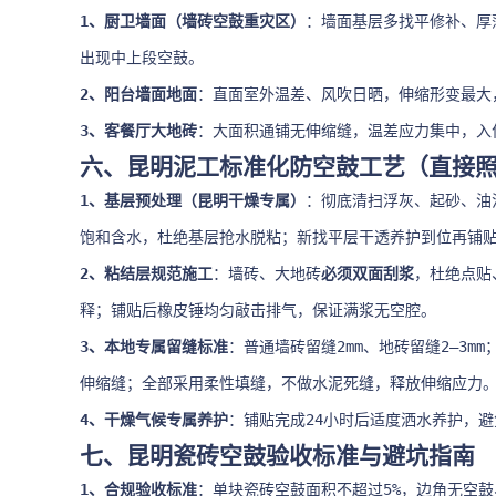
1、厨卫墙面（墙砖空鼓重灾区）
：墙面基层多找平修补、厚
出现中上段空鼓。
2、阳台墙面地面
：直面室外温差、风吹日晒，伸缩形变最大
3、客餐厅大地砖
：大面积通铺无伸缩缝，温差应力集中，入住
六、昆明泥工标准化防空鼓工艺（直接
1、基层预处理（昆明干燥专属）
：彻底清扫浮灰、起砂、油
饱和含水，杜绝基层抢水脱粘；新找平层干透养护到位再铺
2、粘结层规范施工
：墙砖、大地砖
必须双面刮浆
，杜绝点贴
释；铺贴后橡皮锤均匀敲击排气，保证满浆无空腔。
3、本地专属留缝标准
：普通墙砖留缝2mm、地砖留缝2–3m
伸缩缝；全部采用柔性填缝，不做水泥死缝，释放伸缩应力
4、干燥气候专属养护
：铺贴完成24小时后适度洒水养护，
七、昆明瓷砖空鼓验收标准与避坑指南
1、合规验收标准
：单块瓷砖空鼓面积不超过5%，边角无空