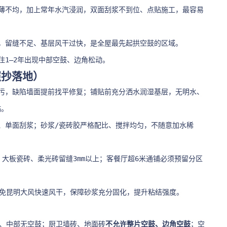
薄不均，加上常年水汽浸润，双面刮浆不到位、点贴施工，最容易
，留缝不足、基层风干过快，是全屋最先起拱空鼓的区域。
1–2年出现中部空鼓、边角松动。
照抄落地）
污，缺陷墙面提前找平修复；铺贴前充分洒水润湿基层，无明水、
贴。
、单面刮浆；砂浆/瓷砖胶严格配比、搅拌均匀，不随意加水稀
m；大板瓷砖、柔光砖留缝3mm以上；客餐厅超6米通铺必须预留分区
。
避免昆明大风快速风干，保障砂浆充分固化，提升粘结强度。
鼓、中部无空鼓；厨卫墙砖、地面砖
不允许整片空鼓、边角空鼓
；空