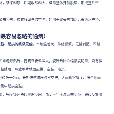
补，砂浆越厚、后期收缩越大，极易整体开裂脱层，形成整片空
敲击排气，砖底残留气泡空腔；昆明干燥天气铺贴后未洒水养护，
明最容易忽略的通病）
空鼓、起拱的终极元凶
。本地温差大、伸缩频繁，无缝铺贴、窄缝
工零缝隙贴砖。昆明昼夜温差大，瓷砖热胀冷缩幅度明显，没有伸
部粘结层，导致整片地面起拱、空鼓、崩边。
、地砖低于2mm，长期伸缩挤压必然空鼓；大面积客餐厅、阳台地面
后集中起拱空鼓。
隙，完全锁死瓷砖伸缩空间。昆明一年干湿两季交替，瓷砖反复胀