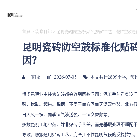
首页
装修日记
>
>
昆明瓷砖防空鼓标准化贴砖工艺｜瓷砖空鼓是
昆明瓷砖防空鼓标准化贴
因？
丁同友
2026-07-05
本文共计2809个字，预
很多昆明业主装修贴砖都会遇到同款问题：泥工手艺看着没
鼓、松动、起拱、脱落
。不同于南方回南天潮湿空鼓、北方
白天风干快、雨季湿气渗透强、干湿交替频繁。
多数昆明工地空鼓，并非贴砖手艺差，而是
基层处理不适配
导致。照搬通用贴砖工艺，完全扛不住昆明气候的反复拉扯