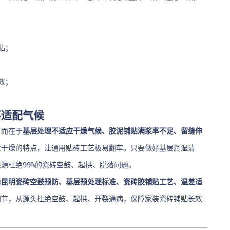
贴；
效；
不适配气候
，而在于
基层处理不适应干燥气候、胶泥铺贴满浆率不足、留缝伸
大干燥的特点，让通用贴砖工艺极易翻车。只要做好基层润湿清
源杜绝99%的瓷砖空鼓、起拱、脱落问题。
通
昆明瓷砖空鼓预防、基层预处理标准、瓷砖胶铺贴工艺、温差适
细节，从源头杜绝空鼓、起拱、开裂通病，保障家装瓷砖铺贴长效