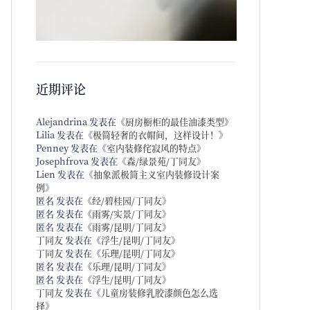
近期评论
Alejandrina
发表在《
厨房橱柜的最佳油漆类型
》
Lilia
发表在《
极简轻奢的衣帽间，这样设计！
》
Penney
发表在《
室内装修侘寂风的特点
》
Josephfrova
发表在《
森/绿景苑/丁同友
》
Lien
发表在《
抽象派极简主义室内装修设计案
例
》
匿名
发表在《
经/碧桂园/丁同友
》
匿名
发表在《
雨雾/实景/丁同友
》
匿名
发表在《
雨雾/昆明/丁同友
》
丁同友
发表在《
浮生/昆明/丁同友
》
丁同友
发表在《
乐理/昆明/丁同友
》
匿名
发表在《
乐理/昆明/丁同友
》
匿名
发表在《
浮生/昆明/丁同友
》
丁同友
发表在《
儿童房装修乳胶漆颜色怎么选
择
》