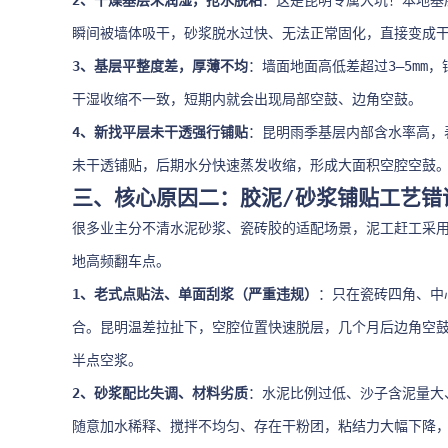
2、干燥基层未润湿，抢水脱粘
：这是昆明专属大坑！本地基
瞬间被墙体吸干，砂浆脱水过快、无法正常固化，直接变成
3、基层平整度差，厚薄不均
：墙面地面高低差超过3–5mm
干湿收缩不一致，短期内就会出现局部空鼓、边角空鼓。
4、新找平层未干透强行铺贴
：昆明雨季基层内部含水率高，
未干透铺贴，后期水分快速蒸发收缩，形成大面积空腔空鼓
三、核心原因二：胶泥/砂浆铺贴工艺错
很多业主分不清水泥砂浆、瓷砖胶的适配场景，泥工赶工采
地高频翻车点。
1、老式点贴法、单面刮浆（严重违规）
：只在瓷砖四角、中
合。昆明温差拉扯下，空腔位置快速脱层，几个月后边角空
半点空浆。
2、砂浆配比失调、材料劣质
：水泥比例过低、沙子含泥量大
随意加水稀释、搅拌不均匀、存在干粉团，粘结力大幅下降