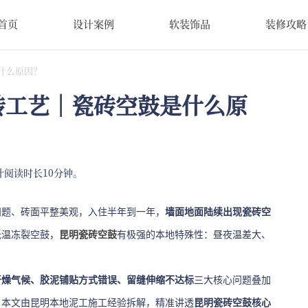
首页
设计案例
软装饰品
装修攻略
什么原因？
砖工艺｜瓷砖空鼓是什么原
计阅读时长10分钟。
问题、砖面平整美观，入住半年到一年，
墙面地面陆续出现瓷砖空
低温冻裂空鼓，
昆明瓷砖空鼓
有极强的本地特殊性：昼夜温差大、
干燥气候、胶泥铺贴方式错误、留缝伸缩不达标
三大核心问题叠加
。本文由昆明本地泥工施工经验拆解，精准讲透
昆明瓷砖空鼓核心