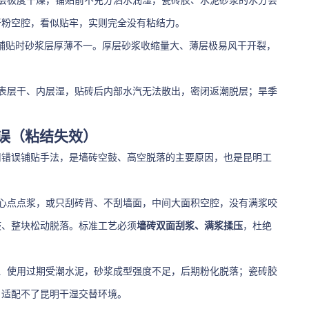
层极度干燥，铺贴前不充分洒水润湿，瓷砖胶、水泥砂浆的水分会
干粉空腔，看似贴牢，实则完全没有粘结力。
，铺贴时砂浆层厚薄不一。厚层砂浆收缩量大、薄层极易风干开裂，
表层干、内层湿，贴砖后内部水汽无法散出，密闭返潮脱层；旱季
。
误（粘结失效）
用错误铺贴手法，是墙砖空鼓、高空脱落的主要原因，也是昆明工
心点点浆，或只刮砖背、不刮墙面，中间大面积空腔，没有满浆咬
鼓、整块松动脱落。标准工艺必须
墙砖双面刮浆、满浆揉压
，杜绝
、使用过期受潮水泥，砂浆成型强度不足，后期粉化脱落；瓷砖胶
，适配不了昆明干湿交替环境。