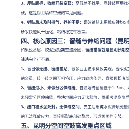
3、厚贴超标，收缩开裂空鼓
：高低差不找平，靠砂浆厚层找
鼓，这是厨卫墙砖空鼓的常见问题。
4、铺贴后未及时排气、养护不足
：瓷砖铺贴未用橡皮锤均匀
砂浆快速风干脆化，粘结稳定性极差。
四、核心原因三：留缝与伸缩问题（昆
如果说基层、胶泥是短期空鼓原因，
留缝错误就是昆明长期
铺贴完全行不通。
1、盲目做无缝、密缝铺贴
：很多业主追求极致美观，要求泥
缩余量，砖与砖之间互相挤压，应力向内传导，直接顶松底
2、留缝过小、未做分区伸缩缝
：普通墙砖留缝低于1.5mm
未预留分区伸缩缝，整块地面应力无法释放，雨季吸潮膨胀
3、缝口被水泥死封，无伸缩空间
：完工后用纯水泥膏填死缝
缩无法释放应力，直接撕裂底部砂浆层，形成顽固性空鼓。
五、昆明分空间空鼓高发重点区域