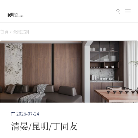
切
换
导
首页
>
全屋定制
航
2026-07-24
清晏/昆明/丁同友