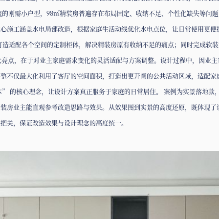
流的刚需小户型，98㎡精装房普遍存在布局固定、收纳不足、个性化缺失等问
核心施工涵盖水电局部改造，根据家庭生活动线优化水电点位，让日常使用更便
，打造适配各个空间的定制柜体，解决精装房原有收纳不足的痛点；同时完成软
的一大亮点，在于对业主家庭需求变化的灵活适配与方案调整。设计过程中，因业
整不仅最大化利用了客厅的空间面积，打造出更开阔的公共活动区域，适配家庭
本” 的核心理念，让设计方案真正服务于家庭的日常居住。 案例为实景落地
精装房业主能直观参考改造思路与效果。从效果图到实景的高度还原，既体现了
层把关，保证改造效果与设计理念的高度统一。