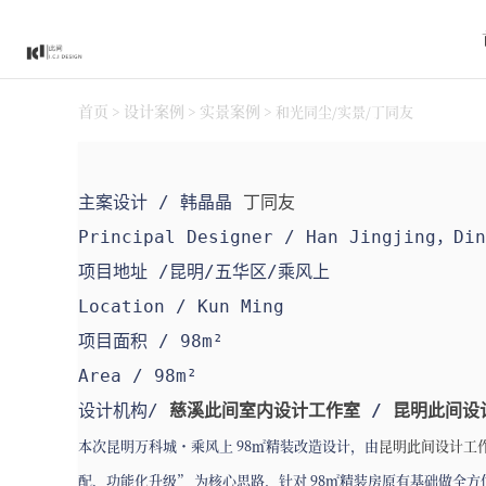
首页
设计案例
实景案例
>
>
>
和光同尘/实景/丁同友
主案设计 / 韩晶晶
丁同友
Principal Designer / Han Jingjing，Din
项目地址 /昆明/五华区/乘风上
Location / Kun Ming
项目面积 / 98m²
Area / 98m²
设计机构/
慈溪此间室内设计工作室
/
昆明此间设
本次昆明万科城・乘风上 98㎡精装改造设计，由
昆明此间设计工
配、功能化升级” 为核心思路，针对 98㎡精装房原有基础做