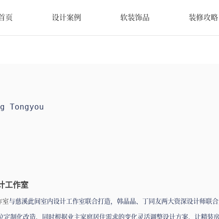
首页
设计案例
软装饰品
装修攻略
g Tongyou
计工作室
作室
与慈溪此间室内设计工作室联合打造，韩晶晶、丁同友两大资深设计师联合
全方位定制化改造，同时根据业主家庭居住需求的变化灵活调整设计方案，让精装