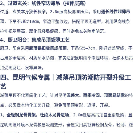
3、过道玄关：线性窄边薄吊（拉伸层高）
过道、玄关本身狭长狭窄，2.6m层高极易显压抑。采用
通长线性超薄吊
顶
，下吊不超过10cm，窄边平整收边，搭配平顶无造型，利用纵向线条
拉伸视觉层高，弱化低矮局促感，同时避免玄关暗角暗沉。
4、厨卫阳台：集成吊顶超薄工艺
厨卫、阳台采用
超薄铝扣板集成吊顶
，下吊仅5–7cm，刚好遮盖管线，不
占用多余层高；材质防水防潮，完美适配昆明雨季潮湿环境，杜绝木质吊
顶受潮腐烂、发霉异味。
四、昆明气候专属｜减薄吊顶防潮防开裂升级工
艺
减薄吊顶不代表简化工艺，针对昆明
温差大、雨季冷湿、顶面易结露
的特
点，必须做本地化工艺升级，避免薄吊顶变形、返潮、开裂。
1、全轻钢龙骨骨架，杜绝木龙骨进场
：2.6m低层高吊顶自重更敏感，且
昆明潮湿环境木龙骨极易吸潮变形，全屋采用高镀锌轻钢龙骨，轻薄、稳