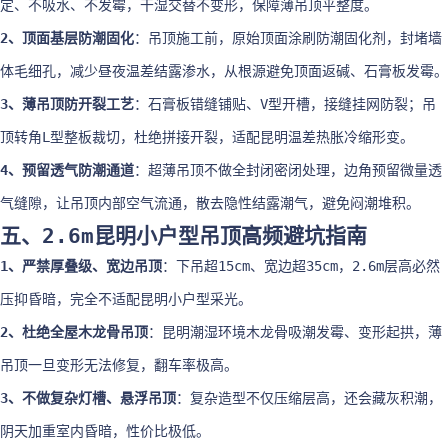
定、不吸水、不发霉，干湿交替不变形，保障薄吊顶平整度。
2、顶面基层防潮固化
：吊顶施工前，原始顶面涂刷防潮固化剂，封堵墙
体毛细孔，减少昼夜温差结露渗水，从根源避免顶面返碱、石膏板发霉。
3、薄吊顶防开裂工艺
：石膏板错缝铺贴、V型开槽，接缝挂网防裂；吊
顶转角L型整板裁切，杜绝拼接开裂，适配昆明温差热胀冷缩形变。
4、预留透气防潮通道
：超薄吊顶不做全封闭密闭处理，边角预留微量透
气缝隙，让吊顶内部空气流通，散去隐性结露潮气，避免闷潮堆积。
五、2.6m昆明小户型吊顶高频避坑指南
1、严禁厚叠级、宽边吊顶
：下吊超15cm、宽边超35cm，2.6m层高必然
压抑昏暗，完全不适配昆明小户型采光。
2、杜绝全屋木龙骨吊顶
：昆明潮湿环境木龙骨吸潮发霉、变形起拱，薄
吊顶一旦变形无法修复，翻车率极高。
3、不做复杂灯槽、悬浮吊顶
：复杂造型不仅压缩层高，还会藏灰积潮，
阴天加重室内昏暗，性价比极低。