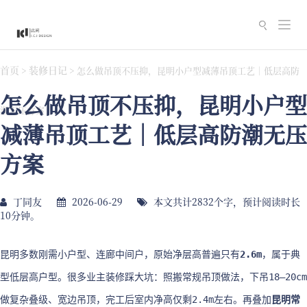
切
换
导
首页
装修日记
>
>
怎么做吊顶不压抑，昆明小户型减薄吊顶工艺｜低层高防
航
怎么做吊顶不压抑，昆明小户型
潮无压方案
减薄吊顶工艺｜低层高防潮无压
方案
丁同友
2026-06-29
本文共计2832个字，预计阅读时长
10分钟。
昆明多数刚需小户型、连廊中间户，原始净层高普遍只有
2.6m
，属于典
型低层高户型。很多业主装修踩大坑：照搬常规吊顶做法，下吊18–20cm
做复杂叠级、宽边吊顶，完工后室内净高仅剩2.4m左右。再叠加
昆明常