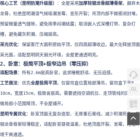
核心工艺（昆明防潮升级版）
：全屋采用
加厚轻钢龙骨超薄骨架
，摒弃木
龙骨，杜绝昆明潮湿气候吸潮发霉、变形开裂；吊顶内部不做密闭封堵，
预留微量透气缝隙，避免雨季闷潮结露；取消嵌入式深槽灯带、复杂灯
槽，避免藏灰积潮、压缩层高。
采光优化
：保留客厅大面积原始平顶，仅四周超薄收边，最大化释放顶面
采光面，适配昆明阴天弱光环境，全屋更通透明亮。
2、卧室：极简平顶+极窄边吊（零压抑）
适配场景
：所有2.6m层高卧室，追求睡眠舒适、无压迫感。
工艺做法
：优先
全屋极简平顶
，仅窗帘盒位置局部薄吊，窗帘盒下吊8–
10cm，宽度15cm，极致省层高。需要遮挡空调机位、走顶管线的区域，
做局部小范围降顶，不全屋铺开。
昆明专属优化
：卧室顶面无复杂造型、无厚重石膏线，减少积潮死角；轻
钢龙骨骨架轻薄稳定，适配卧室昼夜温差，杜绝顶面开裂、发霉，睡眠环
境干爽通透。