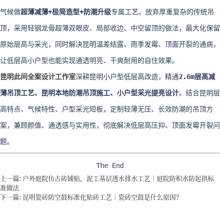
气候做
超薄减薄+极简造型+防潮升级
专属工艺。放弃厚重复杂的传统吊
顶，采用轻钢龙骨超薄双眼皮、局部收边、中空留顶的做法，最大化保留
原始层高与采光，同时解决昆明温差结露、雨季发霉、顶面开裂的通病，
让低层高小户型也能实现通透明亮、干爽耐用的自住效果。
昆明此间全案设计工作室
深耕昆明小户型低层高改造，精通
2.6m层高减
薄吊顶工艺、昆明本地防潮吊顶施工、小户型采光提亮设计
。结合昆明层
高特点、气候特性、户型采光短板，定制轻薄无压、长效防潮的吊顶方
案，兼顾颜值、通透感与实用性，彻底解决低层高压抑、顶面发霉开裂问
题。
The End
上一篇:
户外庭院仿古砖铺贴，泥工基层透水排水工艺｜庭院防积水防起拱标
准做法
下一篇:
昆明瓷砖防空鼓标准化贴砖工艺｜瓷砖空鼓是什么原因？