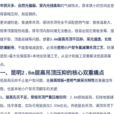
年阴天多、自然光偏弱、室内光线柔和
的气候特点，原本狭小的空间会变
得昏暗压抑、局促拥挤。
更关键的是，普通厚吊顶、密闭吊顶完全不适配昆明气候：昼夜温差大、
雨季顶面隐性结露，厚吊顶内部闷潮无法散出，极易出现石膏板发霉、接
缝开裂、顶面返碱等问题。想要
2.6m层高吊顶不压抑、采光通透、长效
防潮耐用
，不能靠缩减造型，必须用
昆明小户型专属减薄吊顶工艺
，轻薄
造型+最大化保层高+本地化防潮工艺，从设计和施工双重解决低层高痛
点。
一、昆明2.6m层高吊顶压抑的核心双重痛点
低层高压抑不止是户型问题，是
层高短板+昆明气候采光特性
双重叠加导
致，也是本地小户型吊顶翻车的关键：
1、层高先天不足，常规吊顶严重压缩空间
：2.6m原始层高，扣除地面铺
贴、找平厚度，实际可用层高仅2.55m左右。传统复杂吊顶、满顶吊顶下