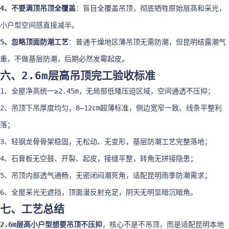
4、不要满顶吊顶全覆盖
：盲目全覆盖吊顶，彻底牺牲原始层高和采光，
小户型空间感直接减半。
5、忽略顶面防潮工艺
：普通干燥地区薄吊顶无需防潮，但昆明结露潮气
重，不做基层防潮，后期必然发霉起皮。
六、2.6m层高吊顶完工验收标准
1、全屋净高统一≥2.45m，无局部低矮压迫区域，空间通透不压抑；
2、吊顶下吊厚度均匀，8–12cm超薄标准，侧边宽窄一致、线条平整利
落；
3、轻钢龙骨骨架稳固，无松动、无变形，基层防潮工艺完整落地；
4、石膏板无空鼓、开裂、起皮，接缝平整，转角无拼接隐患；
5、吊顶内部透气通畅，无密闭闷潮死角，适配昆明雨季防潮需求；
6、全屋采光无遮挡，顶面漫反射充足，阴天无明显暗沉暗角。
七、工艺总结
2.6m层高小户型想要吊顶不压抑
，核心不是不吊顶，而是适配昆明本地