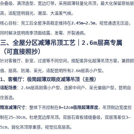
杂叠级、满顶造型、宽边灯带，采用超薄轻量化吊顶，最大化保留原始层
高，适配昆明弱光、潮湿、大温差气候。
核心目标：完工后全屋净高稳定维持在
2.45m–2.5m
，视觉通透无压迫，
同时解决昆明雨季顶面结露、发霉、开裂通病。
三、全屋分区减薄吊顶工艺｜2.6m层高专属
（可直接照抄）
针对客餐厅、卧室、过道等不同空间，搭配差异化超薄吊顶方案，兼顾颜
值、层高、防潮、采光，适配昆明所有2.6m层高小户型。
1、客餐厅：极简超薄双眼皮减薄吊顶（主推）
适配场景
：2.6m层高刚需小户型、连廊中间户、采光偏弱户型，昆明自
住首选。
精准减薄尺寸
：整体下吊控制在
8–12cm极限超薄厚度
，吊顶侧边宽度控
制在25–30cm，杜绝宽边厚吊顶。双层石膏板错缝叠级，双层落差仅3–
5cm，弱化吊顶厚重感，视觉拉高层高。