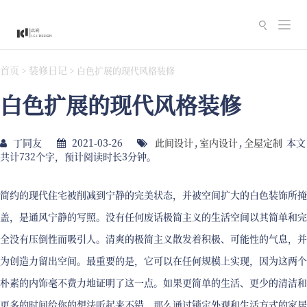
切
换
导
首页
装修日记
>
>
白色扩展的现代风格装修
航
白色扩展的现代风格装修
丁同友
2021-03-26
此间设计
,
室内设计
,
全屋定制
本文
共计732个字，预计阅读时长3分钟。
简约的现代住宅被削减到宁静的完美状态，并被空间扩大的白色装​​饰所掩
盖，是通风宁静的写照。没有任何废话极简主义的生活空间以其简单和完
全没有压倒性而吸引人。清爽的极简主义散发着积极、可能性的气息，并
为创造力留出空间。最重要的是，它可以在任何规模上实现，因为这两个
朴素的内饰毫不费力地证明了这一点。如果更简单的生活、更少的清洁和
更多的时间给你的想法听起来不错，那么通过锁定外观和生活方式的家居