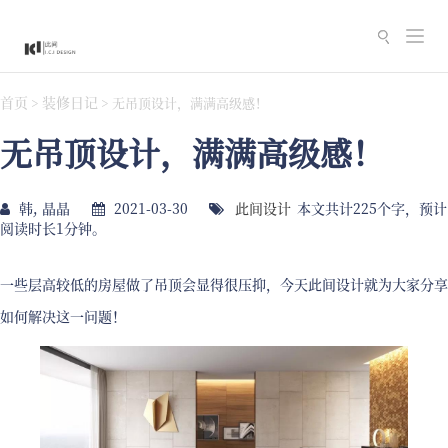
切
换
导
首页
装修日记
>
>
无吊顶设计，满满高级感！
航
无吊顶设计，满满高级感！
韩, 晶晶
2021-03-30
此间设计
本文共计225个字，预计
阅读时长1分钟。
一些层高较低的房屋做了吊顶会显得很压抑，今天此间设计就为大家分享
如何解决这一问题！