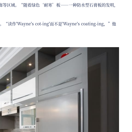
人走廊等区域。“随着绿色‘耐寒’板——一种防水型石膏板的发明，
yne's cot-ing'而不是'Wayne's coating-ing，”他