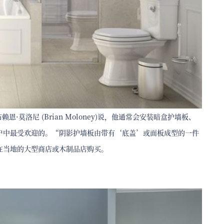
板布赖恩·莫洛尼 (Brian Moloney)说，他通常会安装暗盒护墙板、
的客户中最受欢迎的。“阴影护墙板由带有‘底盖’或面板成型的一件
在当地的大型商店或木制品店购买。