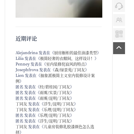
近期评论
Alejandrina
发表在《
厨房橱柜的最佳油漆类型
》
Lilia
发表在《
极简轻奢的衣帽间，这样设计！
》
Penney
发表在《
室内装修侘寂风的特点
》
Josephfrova
发表在《
森/绿景苑/丁同友
》
Lien
发表在《
抽象派极简主义室内装修设计案
例
》
匿名
发表在《
经/碧桂园/丁同友
》
匿名
发表在《
雨雾/实景/丁同友
》
匿名
发表在《
雨雾/昆明/丁同友
》
丁同友
发表在《
浮生/昆明/丁同友
》
丁同友
发表在《
乐理/昆明/丁同友
》
匿名
发表在《
乐理/昆明/丁同友
》
匿名
发表在《
浮生/昆明/丁同友
》
丁同友
发表在《
儿童房装修乳胶漆颜色怎么选
择
》