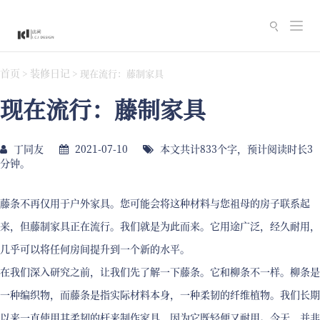
切
换
导
首页
装修日记
>
>
现在流行：藤制家具
航
现在流行：藤制家具
丁同友
2021-07-10
本文共计833个字，预计阅读时长3
分钟。
藤条不再仅用于户外家具。您可能会将这种材料与您祖母的房子联系起
来，但藤制家具正在流行。我们就是为此而来。它用途广泛，经久耐用，
几乎可以将任何房间提升到一个新的水平。
在我们深入研究之前，让我们先了解一下藤条。它和柳条不一样。柳条是
一种编织物，而藤条是指实际材料本身，一种柔韧的纤维植物。我们长期
以来一直使用其柔韧的杆来制作家具，因为它既轻便又耐用。今天，并非