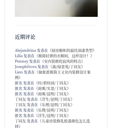
近期评论
Alejandrina
发表在《
厨房橱柜的最佳油漆类型
》
Lilia
发表在《
极简轻奢的衣帽间，这样设计！
》
Penney
发表在《
室内装修侘寂风的特点
》
Josephfrova
发表在《
森/绿景苑/丁同友
》
Lien
发表在《
抽象派极简主义室内装修设计案
例
》
匿名
发表在《
经/碧桂园/丁同友
》
匿名
发表在《
雨雾/实景/丁同友
》
匿名
发表在《
雨雾/昆明/丁同友
》
丁同友
发表在《
浮生/昆明/丁同友
》
丁同友
发表在《
乐理/昆明/丁同友
》
匿名
发表在《
乐理/昆明/丁同友
》
匿名
发表在《
浮生/昆明/丁同友
》
丁同友
发表在《
儿童房装修乳胶漆颜色怎么选
择
》