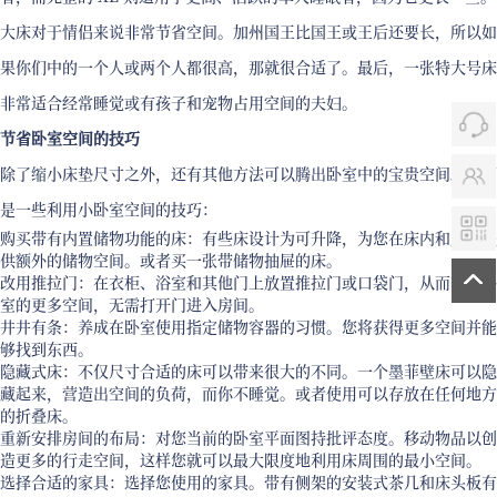
大床对于情侣来说非常节省空间。加州国王比国王或王后还要长，所以如
果你们中的一个人或两个人都很高，那就很合适了。最后，一张特大号床
非常适合经常睡觉或有孩子和宠物占用空间的夫妇。
节省卧室空间的技巧
除了缩小床垫尺寸之外，还有其他方法可以腾出卧室中的宝贵空间。以下
是一些利用小卧室空间的技巧：
购买带有内置储物功能的床：有些床设计为可升降，为您在床内和床下提
供额外的储物空间。或者买一张带储物抽屉的床。
改用推拉门：在衣柜、浴室和其他门上放置推拉门或口袋门，从而节省卧
室的更多空间，无需打开门进入房间。
井井有条：养成在卧室使用指定储物容器的习惯。您将获得更多空间并能
够找到东西。
隐藏式床：不仅尺寸合适的床可以带来很大的不同。一个墨菲壁床可以隐
藏起来，营造出空间的负荷，而你不睡觉。或者使用可以存放在任何地方
的折叠床。
重新安排房间的布局：对您当前的卧室平面图持批评态度。移动物品以创
造更多的行走空间，这样您就可以最大限度地利用床周围的最小空间。
选择合适的家具：选择您使用的家具。带有侧架的安装式茶几和床头板有