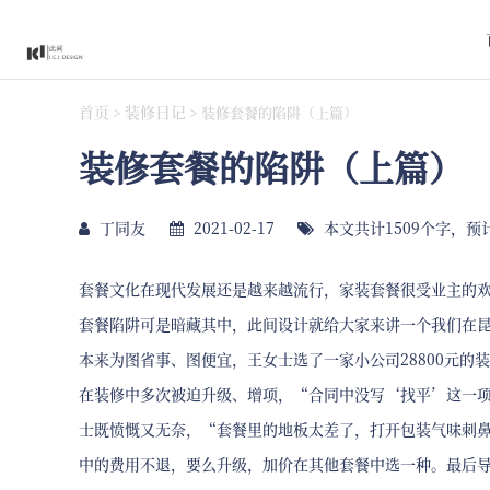
首页
装修日记
>
>
装修套餐的陷阱（上篇）
装修套餐的陷阱（上篇）
丁同友
2021-02-17
本文共计1509个字，预
套餐文化在现代发展还是越来越流行，家装套餐很受业主的
套餐陷阱可是暗藏其中，此间设计就给大家来讲一个我们在
本来为图省事、图便宜，王女士选了一家小公司28800元的
在装修中多次被迫升级、增项，“合同中没写‘找平’这一
士既愤慨又无奈，“套餐里的地板太差了，打开包装气味刺鼻
中的费用不退，要么升级，加价在其他套餐中选一种。最后