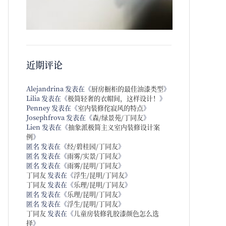
近期评论
Alejandrina
发表在《
厨房橱柜的最佳油漆类型
》
Lilia
发表在《
极简轻奢的衣帽间，这样设计！
》
Penney
发表在《
室内装修侘寂风的特点
》
Josephfrova
发表在《
森/绿景苑/丁同友
》
Lien
发表在《
抽象派极简主义室内装修设计案
例
》
匿名
发表在《
经/碧桂园/丁同友
》
匿名
发表在《
雨雾/实景/丁同友
》
匿名
发表在《
雨雾/昆明/丁同友
》
丁同友
发表在《
浮生/昆明/丁同友
》
丁同友
发表在《
乐理/昆明/丁同友
》
匿名
发表在《
乐理/昆明/丁同友
》
匿名
发表在《
浮生/昆明/丁同友
》
丁同友
发表在《
儿童房装修乳胶漆颜色怎么选
择
》