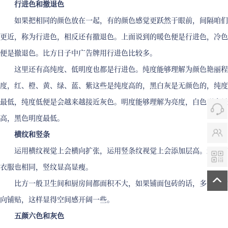
行进色和撤退色
如果把相同的颜色放在一起，有的颜色感觉更跃然于眼前，间隔咱们
更近，称为行进色，相反还有撤退色。上面说到的暖色便是行进色，冷色
便是撤退色。比方日子中广告牌用行进色比较多。
这里还有高纯度、低明度也都是行进色。纯度能够理解为颜色艳丽程
度，红、橙、黄、绿、蓝、紫这些是纯度高的，黑白灰是无颜色的，纯度
最低，纯度低便是会越来越接近灰色。明度能够理解为亮度，白色明度最
高，黑色明度最低。
横纹和竖条
运用横纹视觉上会横向扩张，运用竖条纹视觉上会添加层高。这个穿
衣服也相同，竖纹显高显瘦。
比方一般卫生间和厨房间都面积不大，如果铺面包砖的话，多数会横
向铺贴，这样显得空间感开阔一些。
五颜六色和灰色