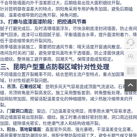
干会导致墙面内外干湿差距过大，后期极易出现大面积细纹开裂。
针对昆明昼夜温差大的特点，阴阳角采用专用护角条加固，避免后期磕
碰、温差收缩导致的边角开裂、掉角问题。
3、打磨与底漆面漆阶段：把控通风节奏
腻子打磨完成后，及时清理墙面浮灰，尽快涂刷底漆封闭墙面，防止夜间
潮气回渗。底漆可以稳固腻子层、平衡墙面含水率，提升面漆附着力，降
低干湿收缩带来的开裂风险。
雨季墙面涂装施工，需要把控通风节奏：晴天适度开窗通风散湿，雨天、
夜间及时关闭门窗，避免穿堂风直吹未干透墙面，防止漆面快速风干拉扯
出细纹。整体施工避开暴雨、回潮天气，保障漆面成型稳定。
三、昆明户型重点防裂区域针对性处理
不同墙面位置开裂概率不同，结合昆明主流户型特点，重点加固薄弱区
域，针对性规避开裂问题。
1、吊顶、石膏线区域
：昆明多风天气容易造成顶面气流波动，石膏接
缝、吊顶转角是开裂高发区。施工采用整板套割、转角整板处理，接缝处
挂网贴带加固，预留适配温差变化的伸缩缝隙，减少热胀冷缩带来的开
裂。
2、门窗洞口周边
：窗边、门边温差变化明显，雨季雨水潮气容易渗透，
周边墙面容易出现斜裂、细纹。施工时重点做好密封防潮，洞口周边挂网
加固，缝隙填充密实，杜绝潮气渗入和结构收缩开裂。
3、阳台、落地窗墙面
：直面室外风雨、强光暴晒，干湿温差变化显著，
基层需要加厚防潮固化层，搭配完整防裂挂网工艺，避免长期气候交替导