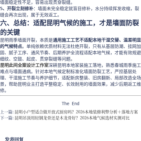
墙面稳定性不足，容易出现贯穿裂缝。
5、开裂立刻修补
：墙面未完全稳定就盲目修补，水分持续挥发收缩，裂
缝会再次出现，属于无效返工。
六、总结：适配昆明气候的施工，才是墙面防裂
的关键
昆明雨季墙面开裂，本质是
通用施工工艺不适配本地干湿交替、温差明显
的气候特点
。单纯依赖优质材料无法杜绝开裂，只有从基层防潮、挂网加
固、腻子工序、通风节奏、后期养护全流程适配本地气候，才能有效规避
细纹、空鼓、起皮、贯穿裂缝等问题。
昆明此间全案设计工作室
深耕昆明本地家装施工落地，熟悉春城雨季施工
难点与墙面通病。针对本地气候定制标准化墙面防裂工艺，严控基层处
理、干湿施工节奏与养护细节，适配新房整装、旧房翻新、局部改造全场
景，帮助昆明业主打造平整稳定、长效耐用的墙面效果，减少后期返工维
修。
The End
上一篇:
昆明小户型适合做开放式厨房吗？2026本地装修利弊分析＋落地方案
下一篇:
昆明吊顶用轻钢龙骨还是木龙骨好？2026本地气候选材实测对比
发表回复