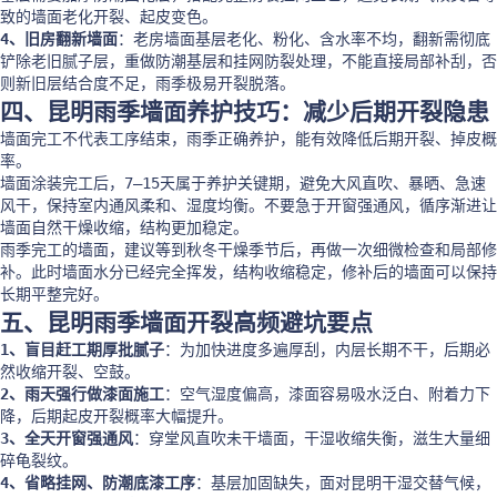
致的墙面老化开裂、起皮变色。
4、旧房翻新墙面
：老房墙面基层老化、粉化、含水率不均，翻新需彻底
铲除老旧腻子层，重做防潮基层和挂网防裂处理，不能直接局部补刮，否
则新旧层结合度不足，雨季极易开裂脱落。
四、昆明雨季墙面养护技巧：减少后期开裂隐患
墙面完工不代表工序结束，雨季正确养护，能有效降低后期开裂、掉皮概
率。
墙面涂装完工后，7–15天属于养护关键期，避免大风直吹、暴晒、急速
风干，保持室内通风柔和、湿度均衡。不要急于开窗强通风，循序渐进让
墙面自然干燥收缩，结构更加稳定。
雨季完工的墙面，建议等到秋冬干燥季节后，再做一次细微检查和局部修
补。此时墙面水分已经完全挥发，结构收缩稳定，修补后的墙面可以保持
长期平整完好。
五、昆明雨季墙面开裂高频避坑要点
1、盲目赶工期厚批腻子
：为加快进度多遍厚刮，内层长期不干，后期必
然收缩开裂、空鼓。
2、雨天强行做漆面施工
：空气湿度偏高，漆面容易吸水泛白、附着力下
降，后期起皮开裂概率大幅提升。
3、全天开窗强通风
：穿堂风直吹未干墙面，干湿收缩失衡，滋生大量细
碎龟裂纹。
4、省略挂网、防潮底漆工序
：基层加固缺失，面对昆明干湿交替气候，