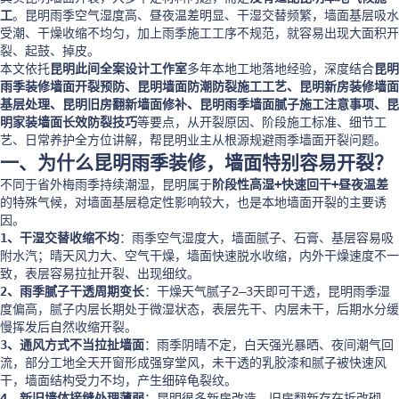
工
。昆明雨季空气湿度高、昼夜温差明显、干湿交替频繁，墙面基层吸水
受潮、干燥收缩不均匀，加上雨季施工工序不规范，就容易出现大面积开
裂、起鼓、掉皮。
本文依托
昆明此间全案设计工作室
多年本地工地落地经验，深度结合
昆明
雨季装修墙面开裂预防、昆明墙面防潮防裂施工工艺、昆明新房装修墙面
基层处理、昆明旧房翻新墙面修补、昆明雨季墙面腻子施工注意事项、昆
明家装墙面长效防裂技巧
等要点，从开裂原因、阶段施工标准、细节工
艺、日常养护全方位讲解，帮昆明业主从根源规避雨季墙面开裂问题。
一、为什么昆明雨季装修，墙面特别容易开裂？
不同于省外梅雨季持续潮湿，昆明属于
阶段性高湿+快速回干+昼夜温差
的特殊气候，对墙面基层稳定性影响较大，也是本地墙面开裂的主要诱
因。
1、干湿交替收缩不均
：雨季空气湿度大，墙面腻子、石膏、基层容易吸
附水汽；晴天风力大、空气干燥，墙面快速脱水收缩，内外干燥速度不一
致，表层容易拉扯开裂、出现细纹。
2、雨季腻子干透周期变长
：干燥天气腻子2–3天即可干透，昆明雨季湿
度偏高，腻子内层长期处于微湿状态，表层先干、内层未干，后期水分缓
慢挥发后自然收缩开裂。
3、通风方式不当拉扯墙面
：雨季阴晴不定，白天强光暴晒、夜间潮气回
流，部分工地全天开窗形成强穿堂风，未干透的乳胶漆和腻子被快速风
干，墙面结构受力不均，产生细碎龟裂纹。
4、新旧墙体接缝处理薄弱
：昆明很多新房改造、旧房翻新存在拆改砌