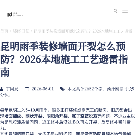
切
换
导
首页
装修日记
>
>
昆明雨季装修墙面开裂怎么预防？2026本地施工工艺避雷
航
昆明雨季装修墙面开裂怎么预
指南
防？2026本地施工工艺避雷指
南
丁同友
2026-06-01
本文共计2652个字，预计阅读时长9
分钟。
每年昆明进入5–10月雨季，很多正在装修或刚完工的新房、旧房都会出
现
墙面细纹、网状开裂、阴阳角开裂、腻子空鼓脱落
等问题。不少业主以
为是乳胶漆质量问题，返工修补后没过多久再次开裂，反复修补费时费
力。
其实昆明墙面开裂，大多不是材料问题，而是
没有适配昆明本地气候施