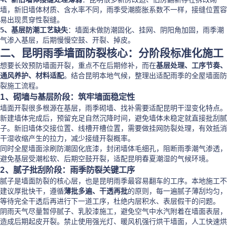
墙，新旧墙体材质、含水率不同，雨季受潮膨胀系数不一样，接缝位置容
易出现贯穿性裂缝。
5、基层防潮工艺缺失
：墙面未做防潮固化、挂网、阴阳角加固，雨季潮
气渗入基层，后期慢慢空鼓、开裂、掉皮。
二、昆明雨季墙面防裂核心：分阶段标准化施工
想要长效预防墙面开裂，重点不在后期修补，而在
基层处理、工序节奏、
通风养护、材料适配
。结合昆明本地气候，整理出适配雨季的全屋墙面防
裂施工流程。
1、砌墙与基层阶段：筑牢墙面稳定性
墙面开裂很多根源在基层，雨季砌墙、找补需要适配昆明干湿变化特点。
新建墙体完成后，预留充足自然沉降时间，避免墙体未稳定就直接批刮腻
子。新旧墙体交接位置、线槽开槽位置，需要做挂网防裂处理，有效抵消
干湿收缩产生的拉力，减少接缝开裂概率。
同时全屋墙面涂刷防潮固化底漆，封闭墙体毛细孔，阻断雨季潮气渗透，
避免基层受潮松软、后期空鼓开裂，适配昆明春夏潮湿的气候环境。
2、腻子批刮阶段：雨季防裂关键工序
腻子是墙面防裂的核心层，也是昆明雨季最容易翻车的工序。本地施工不
建议厚批快干，遵循
薄批多遍、干透再批
的原则，每一遍腻子薄刮均匀，
等待完全干透后再进行下一道工序，杜绝内层积水、表层假干的问题。
阴雨天气尽量暂停腻子、乳胶漆施工，避免空气中水汽附着在墙面表层，
造成后期起皮开裂。禁止使用强光灯、暖风机强行烘干墙面，人工快速烘