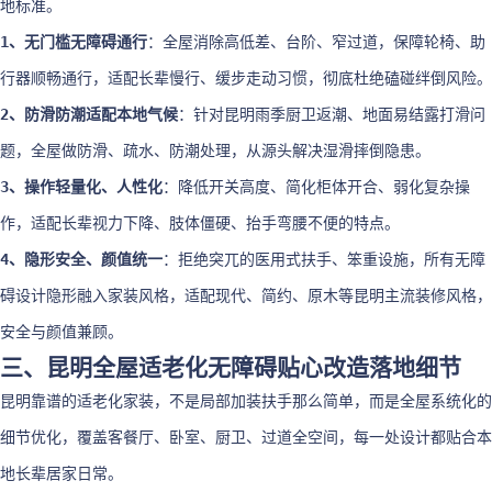
地标准。
1、无门槛无障碍通行
：全屋消除高低差、台阶、窄过道，保障轮椅、助
行器顺畅通行，适配长辈慢行、缓步走动习惯，彻底杜绝磕碰绊倒风险。
2、防滑防潮适配本地气候
：针对昆明雨季厨卫返潮、地面易结露打滑问
题，全屋做防滑、疏水、防潮处理，从源头解决湿滑摔倒隐患。
3、操作轻量化、人性化
：降低开关高度、简化柜体开合、弱化复杂操
作，适配长辈视力下降、肢体僵硬、抬手弯腰不便的特点。
4、隐形安全、颜值统一
：拒绝突兀的医用式扶手、笨重设施，所有无障
碍设计隐形融入家装风格，适配现代、简约、原木等昆明主流装修风格，
安全与颜值兼顾。
三、昆明全屋适老化无障碍贴心改造落地细节
昆明靠谱的适老化家装，不是局部加装扶手那么简单，而是全屋系统化的
细节优化，覆盖客餐厅、卧室、厨卫、过道全空间，每一处设计都贴合本
地长辈居家日常。