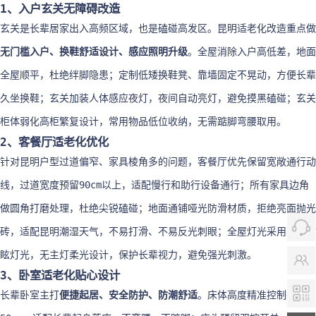
1、入户玄关无障碍改造
玄关是长辈居家出入高频区域，也是磕碰高发区。昆明适老化改造重点做
无门槛入户、换鞋舒适设计、感应照明升级
。全屋消除入户高低差，地面
全屋顺平，杜绝绊脚隐患；定制低矮换鞋凳、靠墙固定不晃动，方便长辈
久坐换鞋；玄关加装人体感应夜灯，夜间自动亮灯，避免摸黑磕碰；玄关
柜体弱化高柜繁复设计，常用物品低位收纳，无需踮脚弯腰取用。
2、客餐厅适老化优化
针对昆明户型过道偏窄、家具棱角多的问题，客餐厅优先保留宽敞通行动
线，过道宽度预留90cm以上，适配慢行和助行设备通行；所有家具边角
做圆角打磨处理，杜绝尖锐磕碰；地面通铺哑光防滑材质，拒绝亮面抛光
砖，适配昆明潮湿天气，不易打滑、不易反光刺眼；全屋灯光采用柔和防
眩灯光，无主灯柔光设计，保护长辈视力，避免强光刺激。
3、卧室适老化贴心设计
长辈卧室主打
便捷起居、安全防护、防潮舒适
。床体高度精准控制在45-