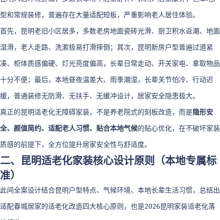
型和常规装修，普遍存在大量适配短板，严重影响老人居住体验。
首先，昆明老旧小区居多，多数老房地面瓷砖光滑、厨卫积水返潮、地面
湿滑，老人走路、洗漱极易打滑摔倒；其次，昆明新房户型普遍过道紧
凑、柜体质感偏硬、灯光亮度偏高，长辈日常走动、开关家电、拿取物品
十分不便；最后，本地昼夜温差大、雨季潮湿，长辈关节怕冷、行动迟
缓，普通装修无防滑、无扶手、无缓冲设计，居家安全隐患极大。
真正的昆明适老化无障碍家装，不是养老院式的刻板改造，而是
隐形安
全、颜值简约、适配老人习惯、贴合本地气候
的贴心优化，在不破坏家装
质感的前提下，全方位提升居家安全性与舒适度。
二、昆明适老化家装核心设计原则（本地专属标
准）
此间全案设计结合昆明户型特点、气候环境、本地长辈生活习惯，总结出
适配春城居家的适老化改造四大核心原则，也是2026昆明家装适老化落