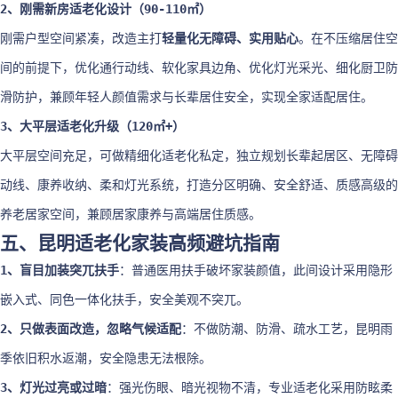
2、刚需新房适老化设计（90-110㎡）
刚需户型空间紧凑，改造主打
轻量化无障碍、实用贴心
。在不压缩居住空
间的前提下，优化通行动线、软化家具边角、优化灯光采光、细化厨卫防
滑防护，兼顾年轻人颜值需求与长辈居住安全，实现全家适配居住。
3、大平层适老化升级（120㎡+）
大平层空间充足，可做精细化适老化私定，独立规划长辈起居区、无障碍
动线、康养收纳、柔和灯光系统，打造分区明确、安全舒适、质感高级的
养老居家空间，兼顾居家康养与高端居住质感。
五、昆明适老化家装高频避坑指南
1、盲目加装突兀扶手
：普通医用扶手破坏家装颜值，此间设计采用隐形
嵌入式、同色一体化扶手，安全美观不突兀。
2、只做表面改造，忽略气候适配
：不做防潮、防滑、疏水工艺，昆明雨
季依旧积水返潮，安全隐患无法根除。
3、灯光过亮或过暗
：强光伤眼、暗光视物不清，专业适老化采用防眩柔