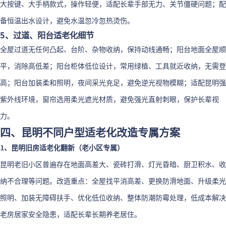
大按键、大手柄款式，操作轻便，适配长辈手部无力、关节僵硬问题；配
备恒温出水设计，避免水温忽冷忽热烫伤。
5、过道、阳台适老化细节
全屋过道无任何凸起、台阶、杂物收纳，保持动线通畅；阳台地面全屋顺
平，消除高低差；阳台柜体低位设计，常用绿植、工具就近收纳，无需登
高；阳台加装柔和照明，夜间采光充足，避免逆光视物模糊；适配昆明强
紫外线环境，窗帘选用柔光遮光材质，避免强光直射刺眼，保护长辈视
力。
四、昆明不同户型适老化改造专属方案
1、昆明旧房适老化翻新（老小区专属）
昆明老旧小区普遍存在地面高差大、瓷砖打滑、灯光昏暗、厨卫积水、收
纳不合理等问题。改造重点：全屋找平消高差、更换防滑地面、升级柔光
照明、加装无障碍扶手、优化低位收纳、整体防潮防霉处理，低成本解决
老房居家安全隐患，适配长辈长期养老居住。