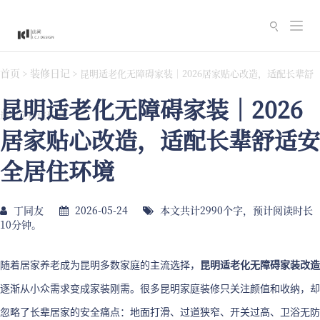
切
换
导
首页
装修日记
>
>
昆明适老化无障碍家装｜2026居家贴心改造，适配长辈舒
航
昆明适老化无障碍家装｜2026
适安全居住环境
居家贴心改造，适配长辈舒适安
全居住环境
丁同友
2026-05-24
本文共计2990个字，预计阅读时长
10分钟。
随着居家养老成为昆明多数家庭的主流选择，
昆明适老化无障碍家装改造
逐渐从小众需求变成家装刚需。很多昆明家庭装修只关注颜值和收纳，却
忽略了长辈居家的安全痛点：地面打滑、过道狭窄、开关过高、卫浴无防