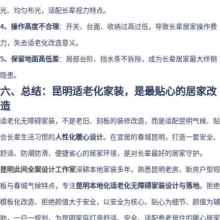
光、均匀布光，适配长辈视力特点。
4、操作高度不合理
：开关、台面、收纳过高过低，导致长辈居家操作费
力，失去适老化改造意义。
5、保留地面高低差
：局部台阶、挡水条不拆除，成为长辈居家最大绊倒
隐患。
六、总结：昆明适老化家装，是最贴心的居家改
造
适老化无障碍家装，不是老旧、刻板的装修改造，而是适配昆明气候、贴
合长辈生活习惯的
人性化暖心设计
。在宜居的春城昆明，打造一套安全、
舒适、防潮防滑、便捷省心的居家环境，是对长辈最好的居家守护。
昆明此间全案设计工作室
深耕本地家装多年，熟悉昆明老房、新房户型短
板与春城气候特点，专注
昆明本地化适老化无障碍家装设计与落地
。拒绝
模板化改造、拒绝颜值大于安全，以安全为核心、贴心为细节、颜值为辅
助，一户一规划，为昆明家庭打造舒适、安全、适配养老居住的暖心居家