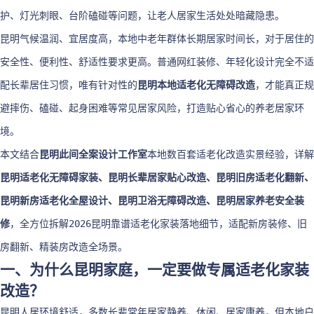
护、灯光刺眼、台阶磕碰等问题，让老人居家生活处处暗藏隐患。
昆明气候温润、宜居度高，本地中老年群体长期居家时间长，对于居住的
安全性、便利性、舒适性要求更高。普通网红装修、年轻化设计完全不适
配长辈居住习惯，唯有针对性的
昆明本地适老化无障碍改造
，才能真正规
避摔伤、磕碰、起身困难等常见居家风险，打造贴心省心的养老居家环
境。
本文结合
昆明此间全案设计工作室
本地数百套适老化改造实景经验，详解
昆明适老化无障碍家装、昆明长辈居家贴心改造、昆明旧房适老化翻新、
昆明新房适老化全屋设计、昆明卫浴无障碍改造、昆明居家养老安全装
修
，全方位拆解2026昆明靠谱适老化家装落地细节，适配新房装修、旧
房翻新、精装房改造全场景。
一、为什么昆明家庭，一定要做专属适老化家装
改造？
昆明人居环境舒适，多数长辈常年居家静养、休闲、居家康养，但本地户