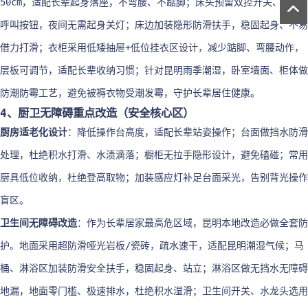
50cm，适配长辈起身落座，不弯腰、不踮脚；床头预留双控开关、紧急
呼叫按钮，夜间无需起身关灯；床边加装隐形防滑扶手，稳固起身、不易
借力打滑；衣柜采用低矮抽屉+低位挂衣区设计，减少踮脚、弯腰动作，
层板可调节，适配长辈收纳习惯；针对昆明雨季潮湿，卧室墙面、柜体做
防潮防霉工艺，避免被褥衣物受潮发霉，守护长辈居住健康。
4、厨卫无障碍重点改造（安全核心区）
厨房适老化设计
：降低操作台高度，适配长辈站姿操作；台面做挡水防滑
处理，杜绝积水打滑、水渍滴落；橱柜无拉手隐形设计，避免磕碰；常用
厨具低位收纳，杜绝登高取物；加装感应灯补足台面采光，告别背光操作
盲区。
卫生间无障碍改造
：作为长辈居家最高危区域，昆明本地改造必做全套防
护。地面采用超防滑哑光岩板/瓷砖，疏水速干，适配昆明潮湿气候；马
桶、淋浴区加装防滑安全扶手，稳固起身、站立；淋浴区做无挡水无障碍
地漏，地面零门槛、极速排水，杜绝积水湿滑；卫生间开关、水龙头选用