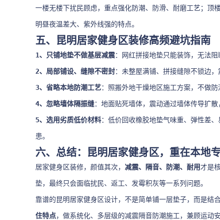
一楼无楼下扰民顾虑，重点强化防潮、防滑、耐磨工艺；顶
明昼夜温差大、紫外线强的特点。
五、昆明居家健身区装修高频避坑指南
1、只铺地垫不做基层减震
：网红拼接地垫只能装饰，无法阻
2、局部铺设、缝隙不密封
：未整屋满铺、拼接缝隙不锁边，
3、省略本地防潮工艺
：照搬外地干燥地区施工方案，不做防
4、忽略墙体隔振缝
：地面贴死墙体，震动通过墙体传导扩散
5、选用劣质低价材料
：低价回收橡胶地垫气味重、弹性差、
患。
六、总结：昆明居家健身区，重在本地
居家健身区装修，颜值其次，
减震、隔音、防潮、耐用
才是
垫，最终只会面临扰民、返工、发霉积灰等一系列问题。
靠谱的昆明居家健身区设计，不是简单铺一层垫子，而是结
住特点
，做系统化、多层级的减震隔音防潮施工，兼顾运动