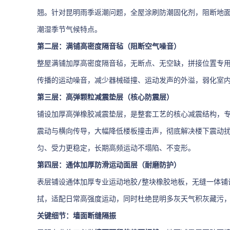
翘。针对昆明雨季返潮问题，全屋涂刷防潮固化剂，阻断地
潮湿季节气候特点。
第二层：满铺高密度隔音毡（阻断空气噪音）
整屋满铺加厚高密度隔音毡，无断点、无空缺，拼接位置专
传播的运动噪音，减少器械碰撞、运动发声的外溢，弱化室
第三层：高弹颗粒减震垫层（核心防震层）
铺设加厚高弹橡胶减震垫层，是整套工艺的核心减震结构，
震动与横向传导，大幅降低楼板撞击声，彻底解决楼下震动
匀、受力更稳定，长期高频运动不塌陷、不变形。
第四层：通体加厚防滑运动面层（耐磨防护）
表层铺设通体加厚专业运动地胶/整块橡胶地板，无缝一体铺
拭，适配日常高强度运动，同时杜绝昆明多灰天气积灰藏污
关键细节：墙面断缝隔振