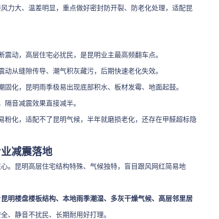
楼风力大、温差明显，重点做好密封防开裂、防老化处理，适配昆
断震动，高层住宅必扰民，是昆明业主最高频翻车点。
震动从缝隙传导、潮气积灰藏污，后期快速老化失效。
潮固化，昆明雨季极易出现底部积水、板材发霉、地面起鼓。
，隔音减震效果直接减半。
易粉化，适配不了昆明气候，半年就磨损老化，还存在甲醛超标隐
专业减震落地
核心。昆明高层住宅结构特殊、气候独特，盲目跟风网红简易地
合
昆明楼盘楼板结构、本地雨季潮湿、多灰干燥气候、高层邻里居
安全、静音不扰民、长期耐用好打理。