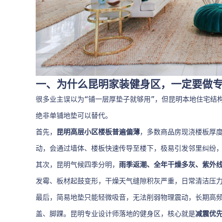
一、为什么昆明家装健身区，一定要做
很多业主误以为“铺一层厚垫子就够用”，但昆明本地住宅结
绝非单铺地垫可以替代。
首先，
昆明高层小区楼板普遍偏薄
，多数商品房现浇楼板厚
动，会通过墙体、楼板快速传导至楼下，极易引发邻里纠纷
其次，昆明气候四季分明，
雨季返潮、全年干燥多灰、紫外
发霉、板材起鼓变形，干燥天气缝隙积灰严重，日常清洁压
最后，简易地垫只能轻微吸音，无法削弱物理震动，长期高
盖、脚踝。昆明专业设计师落地的健身区，核心就是
减震优