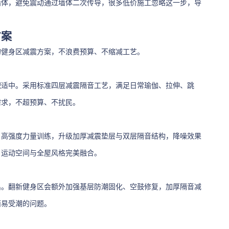
墙体，避免震动通过墙体二次传导，很多低价施工忽略这一步，导
方案
的健身区减震方案，不浪费预算、不缩减工艺。
积适中。采用标准四层减震隔音工艺，满足日常瑜伽、拉伸、跳
需求，不超预算、不扰民。
）
、高强度力量训练，升级加厚减震垫层与双层隔音结构，降噪效果
，运动空间与全屋风格完美融合。
出。翻新健身区会额外加强基层防潮固化、空鼓修复，加厚隔音减
面易受潮的问题。