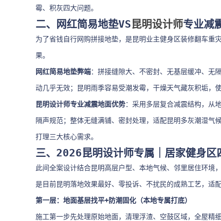
霉、积灰四大问题。
二、网红简易地垫VS
昆明设计师
专业减
为了省钱自行网购拼接地垫，是昆明业主健身区装修翻车重
果。
网红简易地垫弊端
：拼接缝隙大、不密封、无基层缓冲、无
动几乎无效；昆明雨季容易受潮发霉，干燥天气藏灰积垢，
昆明设计师专业减震地面优势
：采用多层复合减震结构，从地
隔声规范；整体无缝满铺、密封处理，适配昆明多灰潮湿气
打理三大核心需求。
三、2026昆明设计师专属｜居家健身
此间全案设计结合昆明高层户型、本地气候、邻里居住环境
是目前昆明落地效果最好、零投诉、不扰民的成熟工艺，适
第一层：地面基层找平+防潮固化（本地专属打底）
施工第一步先处理原始地面，清理浮渣、空鼓区域，全屋精细