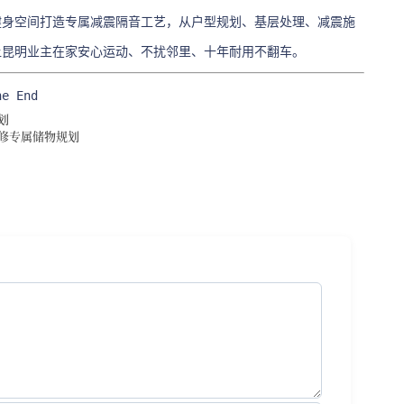
健身空间打造专属减震隔音工艺，从户型规划、基层处理、减震施
让昆明业主在家安心运动、不扰邻里、十年耐用不翻车。
he End
划
装修专属储物规划