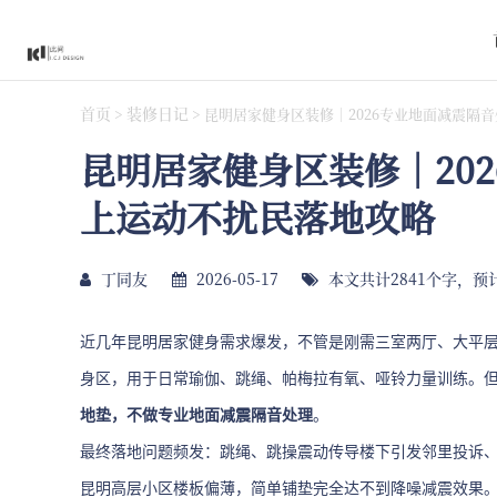
首页
装修日记
>
>
昆明居家健身区装修｜2026专业地面减震隔
昆明居家健身区装修｜20
上运动不扰民落地攻略
丁同友
2026-05-17
本文共计2841个字，预
近几年昆明居家健身需求爆发，不管是刚需三室两厅、大平
身区，用于日常瑜伽、跳绳、帕梅拉有氧、哑铃力量训练。
地垫，不做专业地面减震隔音处理
。
最终落地问题频发：跳绳、跳操震动传导楼下引发邻里投诉
昆明高层小区楼板偏薄，简单铺垫完全达不到降噪减震效果