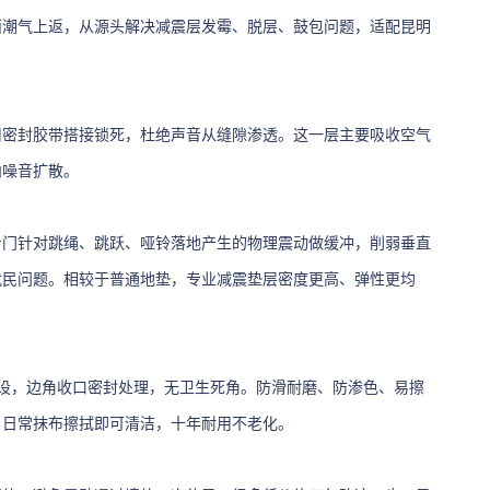
面潮气上返，从源头解决减震层发霉、脱层、鼓包问题，适配昆明
用密封胶带搭接锁死，杜绝声音从缝隙渗透。这一层主要吸收空气
内噪音扩散。
专门针对跳绳、跳跃、哑铃落地产生的物理震动做缓冲，削弱垂直
扰民问题。相较于普通地垫，专业减震垫层密度更高、弹性更均
设，边角收口密封处理，无卫生死角。防滑耐磨、防渗色、易擦
，日常抹布擦拭即可清洁，十年耐用不老化。