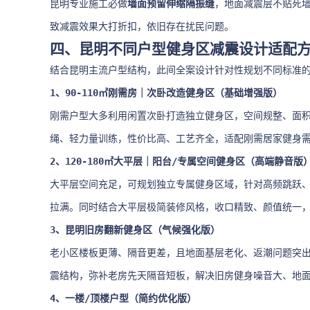
昆明专业施工必做
墙面预留伸缩隔振缝
，地面减震层不贴死
致减震效果大打折扣，依旧存在扰民问题。
四、昆明不同户型健身区减震设计适配
结合昆明主流户型结构，此间全案设计针对性规划不同标准
1、90-110㎡刚需房｜次卧改造健身区（基础增强版）
刚需户型大多利用闲置次卧打造独立健身区，空间规整、面
绳、轻力量训练，性价比高、工艺齐全，适配刚需居家健身
2、120-180㎡大平层｜阳台/专属空间健身区（高端静音版
大平层空间充足，可规划独立专属健身区域，针对高频跳跃
拉满。同时结合大平层极简装修风格，收口精致、颜值统一
3、昆明旧房翻新健身区（气候强化版）
老小区楼板更薄、隔音更差，且地面基层老化、返潮问题突
震结构，弥补老房先天隔音短板，解决旧房健身噪音大、地
4、一楼/顶楼户型（简约优化版）