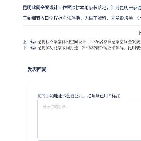
昆明此间全案设计工作室
深耕本地家装落地，针对昆明居家
工到细节收口全程标准化落地，无偷工减料、无隐形增项，
T
上一篇:
昆明独立茶室休闲空间设计｜2026居家禅意茶空间全案规
下一篇:
昆明多功能家政间打造｜2026家装杂物收纳优解，昆明
发表回复
您的邮箱地址不会被公开。
必填项已用
*
标注