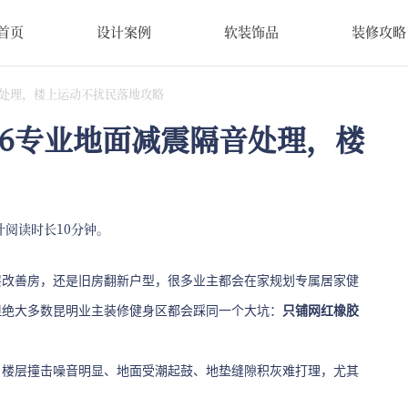
首页
设计案例
软装饰品
装修攻略
音处理，楼上运动不扰民落地攻略
26专业地面减震隔音处理，楼
计阅读时长10分钟。
层改善房，还是旧房翻新户型，很多业主都会在家规划专属居家健
但绝大多数昆明业主装修健身区都会踩同一个大坑：
只铺网红橡胶
、楼层撞击噪音明显、地面受潮起鼓、地垫缝隙积灰难打理，尤其
。