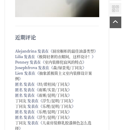
近期评论
Alejandrina
发表在《
厨房橱柜的最佳油漆类型
》
Lilia
发表在《
极简轻奢的衣帽间，这样设计！
》
Penney
发表在《
室内装修侘寂风的特点
》
Josephfrova
发表在《
森/绿景苑/丁同友
》
Lien
发表在《
抽象派极简主义室内装修设计案
例
》
匿名
发表在《
经/碧桂园/丁同友
》
匿名
发表在《
雨雾/实景/丁同友
》
匿名
发表在《
雨雾/昆明/丁同友
》
丁同友
发表在《
浮生/昆明/丁同友
》
丁同友
发表在《
乐理/昆明/丁同友
》
匿名
发表在《
乐理/昆明/丁同友
》
匿名
发表在《
浮生/昆明/丁同友
》
丁同友
发表在《
儿童房装修乳胶漆颜色怎么选
择
》