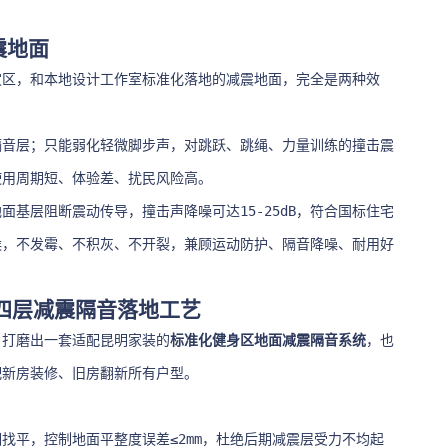
震地面
灾区，和本地设计工作室标准化落地的减震地面，完全是两种效
隔音层；只能弱化轻微脚步声，对跳跃、跳绳、力量训练的撞击震
使用周期短、体验差、扰民风险高。
面基层阻断震动传导，撞击声降噪可达15-25dB，符合国标住宅
候，不发霉、不积灰、不开裂，兼顾运动防护、隔音降噪、耐用好
区四层减震隔音落地工艺
，打磨出一套适配昆明家装的
标准化健身区地面减震隔音系统
，也
配新房装修、旧房翻新所有户型。
找平，控制地面平整度误差≤2mm，杜绝后期减震层受力不均起