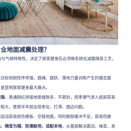
专业地面减震处理？
构与气候特殊性，决定了居家健身区必须做系统化减震隔音工艺，
度达标但刚性传导强，跳绳、跳跃、落地力量训练产生的撞击震
，是昆明居家健身最大痛点。
线强
，普通网红拼接地垫缝隙多、不密封，雨季潮气渗入底部容易
力极大，使用半年就出现老化、打滑、翘边问题。
频运动容易损伤楼板、空鼓地面，同时脚部缓冲不足，容易伤膝
先、隔音为辅、防潮耐用、适配本地
，从基层解决震动、噪音、发