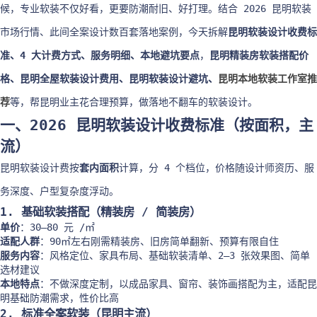
候，专业软装不仅好看，更要防潮耐旧、好打理。结合 2026 昆明软装
市场行情、此间全案设计数百套落地案例，今天拆解
昆明软装设计收费标
准、4 大计费方式、服务明细、本地避坑要点
，
昆明精装房软装搭配价
格、昆明全屋软装设计费用、昆明软装设计避坑、
昆明本地软装工作室推
荐
等，帮昆明业主花合理预算，做落地不翻车的软装设计。
一、2026 昆明软装设计收费标准（按面积，主
流）
昆明软装设计费按
套内面积
计算，分 4 个档位，价格随设计师资历、服
务深度、户型复杂度浮动。
1. 基础软装搭配（精装房 / 简装房）
单价
：30–80 元 /㎡
适配人群
：90㎡左右刚需精装房、旧房简单翻新、预算有限自住
服务内容
：风格定位、家具布局、基础软装清单、2–3 张效果图、简单
选材建议
本地特点
：不做深度定制，以成品家具、窗帘、装饰画搭配为主，适配昆
明基础防潮需求，性价比高
2. 标准全案软装（昆明主流）