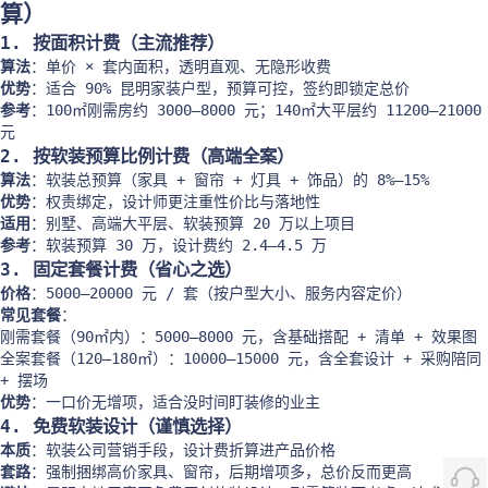
算）
1. 按面积计费（主流推荐）
算法
：单价 × 套内面积，透明直观、无隐形收费
优势
：适合 90% 昆明家装户型，预算可控，签约即锁定总价
参考
：100㎡刚需房约 3000–8000 元；140㎡大平层约 11200–21000
元
2. 按软装预算比例计费（高端全案）
算法
：软装总预算（家具 + 窗帘 + 灯具 + 饰品）的 8%–15%
优势
：权责绑定，设计师更注重性价比与落地性
适用
：别墅、高端大平层、软装预算 20 万以上项目
参考
：软装预算 30 万，设计费约 2.4–4.5 万
3. 固定套餐计费（省心之选）
价格
：5000–20000 元 / 套（按户型大小、服务内容定价）
常见套餐
：
刚需套餐（90㎡内）：5000–8000 元，含基础搭配 + 清单 + 效果图
全案套餐（120–180㎡）：10000–15000 元，含全套设计 + 采购陪同
+ 摆场
优势
：一口价无增项，适合没时间盯装修的业主
4. 免费软装设计（谨慎选择）
本质
：软装公司营销手段，设计费折算进产品价格
套路
：强制捆绑高价家具、窗帘，后期增项多，总价反而更高