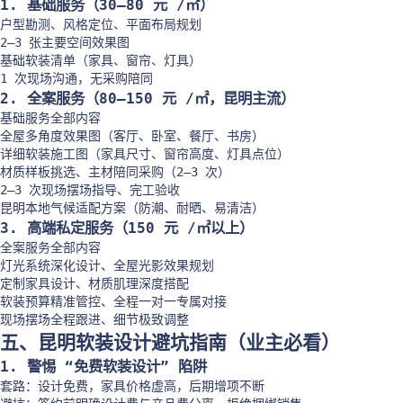
1. 基础服务（30–80 元 /㎡）
户型勘测、风格定位、平面布局规划
2–3 张主要空间效果图
基础软装清单（家具、窗帘、灯具）
1 次现场沟通，无采购陪同
2. 全案服务（80–150 元 /㎡，昆明主流）
基础服务全部内容
全屋多角度效果图（客厅、卧室、餐厅、书房）
详细软装施工图（家具尺寸、窗帘高度、灯具点位）
材质样板挑选、主材陪同采购（2–3 次）
2–3 次现场摆场指导、完工验收
昆明本地气候适配方案（防潮、耐晒、易清洁）
3. 高端私定服务（150 元 /㎡以上）
全案服务全部内容
灯光系统深化设计、全屋光影效果规划
定制家具设计、材质肌理深度搭配
软装预算精准管控、全程一对一专属对接
现场摆场全程跟进、细节极致调整
五、昆明软装设计避坑指南（业主必看）
1. 警惕 “免费软装设计” 陷阱
套路：设计免费，家具价格虚高，后期增项不断