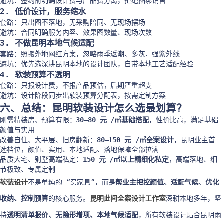
避坑：签约前明确设计费与产品费分离，拒绝捆绑销售
2. 低价设计，服务缩水
套路：只出图不落地，无采购陪同、无现场摆场
避坑：合同明确服务内容、效果图数量、现场次数
3. 不做昆明本地气候适配
套路：照搬外地网红方案，忽略雨季返潮、多灰、强紫外线
避坑：优先选深耕昆明本地的设计团队，自带本地工艺适配经验
4. 软装预算不透明
套路：只报设计费，不报产品预估，后期严重超支
避坑：设计阶段同步出软装预算分配表，按需定制方案
六、总结：昆明软装设计怎么选最划算？
刚需精装房、预算有限：
30–80 元 /㎡基础搭配
，性价比高，满足基础
颜值与实用
改善自住、大平层、旧房翻新：
80–150 元 /㎡全案设计
，昆明业主首
选档位，颜值、实用、本地适配、落地保障全部拉满
品质大宅、别墅高端私定：
150 元 /㎡以上精细化私定
，高端落地、细
节极致、专属定制
软装设计
不是单纯的 “买家具”，而是
帮业主把控颜值、适配气候、优化
收纳、控制预算
的核心服务。
昆明此间全案设计工作室
深耕本地多年，坚
持
透明清单报价、无隐形增项、本地气候适配
，所有软装设计贴合昆明雨