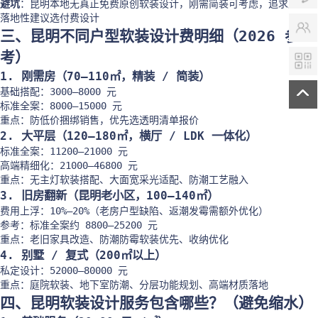
避坑
：昆明本地无真正免费原创软装设计，刚需简装可考虑，追求质感与
落地性建议选付费设计
三、昆明不同户型软装设计费明细（2026 参
考）
1. 刚需房（70–110㎡，精装 / 简装）
基础搭配：3000–8000 元
标准全案：8000–15000 元
重点：防低价捆绑销售，优先选透明清单报价
2. 大平层（120–180㎡，横厅 / LDK 一体化）
标准全案：11200–21000 元
高端精细化：21000–46800 元
重点：无主灯软装搭配、大面宽采光适配、防潮工艺融入
3. 旧房翻新（昆明老小区，100–140㎡）
费用上浮：10%–20%（老房户型缺陷、返潮发霉需额外优化）
参考：标准全案约 8800–25200 元
重点：老旧家具改造、防潮防霉软装优先、收纳优化
4. 别墅 / 复式（200㎡以上）
私定设计：52000–80000 元
重点：庭院软装、地下室防潮、分层功能规划、高端材质落地
四、昆明软装设计服务包含哪些？（避免缩水）