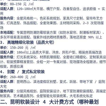
单价
：80–150 元 /㎡
适配人群
：120–180㎡大平层、横厅户型、改善型自住、追求颜值 + 实
用
服务内容
：全屋风格统一、色彩系统规划、家具尺寸定制、窗帘布艺方
案、灯具选型、饰品搭配、全套效果图、主材陪同采购、2–3 次现场摆
场
本地适配
：专属昆明防潮防霉软装方案（如防水窗帘、耐潮板材家具）、
多灰环境易清洁搭配、强紫外线抗晒材质推荐，落地还原度 90% 以上
3. 高端精细化软装（品质大宅）
单价
：150–260 元 /㎡
适配人群
：180㎡以上品质大平层、洋房、异形户型、精装房高端改造
服务升级
：灯光系统深化、材质肌理搭配、全屋收口精细化、定制家具设
计、软装预算精准管控、全程一对一专属对接、现场摆场全程跟进，细节
极致，质感拉满
4. 别墅 / 复式私定软装
单价
：260–400 元 /㎡
适配人群
：昆明西山、滇池度假区别墅、复式、跃层、带地下室 / 庭院
大宅
服务内容
：分层风格规划、庭院软装设计、地下室防潮软装搭配、高端定
制家具、艺术藏品陈列、全屋智能化软装统筹，大宅系统化私定
二、昆明软装设计 4 大计费方式（哪种最划