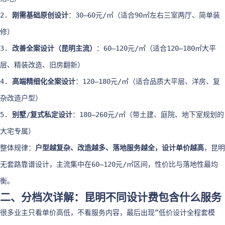
2.
刚需基础原创设计
：30–60元/㎡（适合90㎡左右三室两厅、简单装
修）
3.
改善全案设计（昆明主流）
：60–120元/㎡（适合120–180㎡大平
层、精装改造、旧房翻新）
4.
高端精细化全案设计
：120–180元/㎡（适合品质大平层、洋房、复
杂改造户型）
5.
别墅/复式私定设计
：180–260元/㎡（带土建、庭院、地下室规划的
大宅专属）
整体规律：
户型越复杂、改造越多、落地服务越全，设计单价越高
，昆明
无套路靠谱设计，主流集中在60–120元/㎡区间，性价比与落地性最均
衡。
二、分档次详解：昆明不同设计费包含什么服务
很多业主只看单价高低，不看服务内容，最后出现“低价设计全程套模