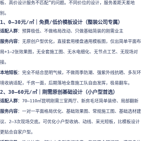
板、高价设计服务不匹配”的问题。不同价位的设计，服务差距天差地
别。
1、0–30元/㎡｜免费/低价模板设计（整装公司专属）
适配人群
：预算极低、不做格局改动、只做基础简装的刚需业主
服务内容
：无原创户型优化，直接套用楼盘通用模板图，仅出简单平面布
局+1–2张效果图，无全套施工图、无水电细化、无节点工艺、无现场对
接。
本地短板
：完全不结合昆明气候，不做雨季防潮、强紫外线抗晒、多灰环
境收纳适配，千房一面，后期落地全靠施工队自由发挥，极易翻车。
2、30–60元/㎡｜刚需原创基础设计（小户型首选）
适配人群
：70–110㎡昆明刚需三室两厅、新房毛坯简单装修、局部翻新
服务内容
：一对一平面格局优化、基础效果图、常规施工图、基础选材建
议、2–3次现场交底。可优化小户型收纳、动线、采光短板，比模板设计
更贴合自家户型。