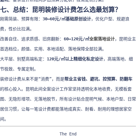
七、总结：昆明装修设计费怎么选最划算？
刚需简装、预算有限：
30–60元/㎡基础原创设计
，优化户型、规避浪
费，性价比拉满。
改善自住、追求质感、旧房翻新：
60–120元/㎡
全案落地设计
，昆明业主
首选档位，颜值、实用、本地适配、落地保障全部拉满。
大平层、别墅高端私定：
120元/㎡以上精细化私定设计
，高端落地、细
节极致、专属定制。
装修设计费从来不是“消费”，而是
帮业主省钱、避坑、控预算、防翻车
的核心投入。昆明此间全案设计工作室坚持透明化本地收费，无模板套
图、无隐形增项、无落地脱节，所有设计贴合昆明气候、本地户型、日常
居住习惯，让每一笔设计费都能落地成真实、耐看、耐用的理想居家空
间。
The End