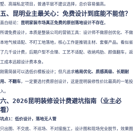
墅、高端私定项目，普通平层不建议选择，总价容易偏高。
五、昆明业主最关心：免费设计到底能不能信？
直白结论：
昆明家装市场真正免费的原创落地设计不存在
。
所谓免费设计，本质是整装公司的营销工具：设计师不做原创优化、不做
本地气候适配、不盯工地落地，核心工作是推销主材、套餐产品。看似省
了几千设计费，后期户型不合理、工艺不适配、收纳鸡肋、颜值翻车，返
工成本远超设计费本身。
刚需简装可以选低价模板设计；但凡追求
格局优化、质感高级、长期耐
用、不翻车
，一定要选付费原创设计，这是昆明装修性价比最高的一笔投
入。
六、2026昆明装修设计费避坑指南（业主必
看）
坑点1：低价设计，落地无人管
只出图、不交底、不巡场、不对接施工，设计图和现场完全脱节，效果图