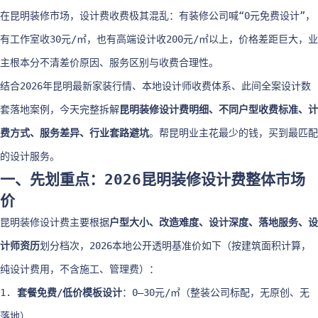
在昆明装修市场，设计费收费极其混乱：有装修公司喊“0元免费设计”，
有工作室收30元/㎡，也有高端设计收200元/㎡以上，价格差距巨大，业
主根本分不清差价原因、服务区别与收费合理性。
结合2026年昆明最新家装行情、本地设计师收费体系、此间全案设计数
套落地案例，今天完整拆解
昆明装修设计费明细、不同户型收费标准、计
费方式、服务差异、行业套路避坑
。帮昆明业主花最少的钱，买到最匹配
的设计服务。
一、先划重点：2026昆明装修设计费整体市场
价
昆明装修设计费主要根据
户型大小、改造难度、设计深度、落地服务、设
计师资历
划分档次，2026本地公开透明基准价如下（按建筑面积计算，
纯设计费用，不含施工、管理费）：
1.
套餐免费/低价模板设计
：0–30元/㎡（整装公司标配，无原创、无
落地）