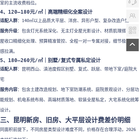
室的主流收费档位。
4、120–180元/㎡｜高端精细化全案设计
适配人群
：140㎡以上品质大平层、洋房、异形户型、复杂改造户型
服务升级
：包含灯光系统深化、无主灯全屋光影设计、材质肌理搭配、全
屋收口精细化处理、预算精准管控、全程一对一专属对接，细节极致，质
感拉满。
5、180–260元/㎡｜别墅/复式专属私定设计
适配人群
：昆明西山、滇池度假区别墅、复式、跃层、带地下室/庭院大
宅
服务内容
：包含土建改造规划、地下室防潮系统、庭院景观设计、分层功
能规划、机电系统布局、高端材质落地、软装全屋私定，大宅系统化统筹
设计。
三、昆明新房、旧房、大平层设计费差价明细
同面积前提下，不同房屋类型设计难度不同，价格存在合理浮动，2026