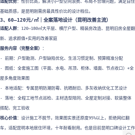
适配优势
：性价比高，解决小户型空间浪费、布局不合理问题，满足自住
基础质感，是昆明刚需房最具性价比的设计档位。
3、60–120元/㎡｜全案落地设计（昆明改善主流）
适配人群
：120–180㎡大平层、横厅户型、精装房改造、昆明旧房全屋翻
新、追求颜值+实用的改善家庭
服务内容（完整全案）
：
- 前期：户型勘测、户型缺陷优化、生活习惯定制、预算精准分配
- 图纸：全套施工图（平面、水电、吊顶、柜体、墙面、节点收口）+全
屋多角度效果图
- 本地适配：专属昆明防潮防霉、抗晒耐旧、多灰收纳优化工艺设计
- 落地：全程工地节点巡检、主材选型陪同、全屋定制对接、软装整体
搭配、完工验收
核心价值
：设计施工不脱节，效果图实景还原度95%以上，拒绝网红翻
车，适配昆明本地居住环境，十年耐看耐用。也是目前昆明口碑设计工作