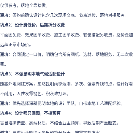
仅供参考，落地全靠瞎做。
避坑
：签约前确认设计包含几次现场交底、节点巡检、落地对接服务。
坑点2：设计费低价，后期拆分收费
平面图免费、效果图单收费、施工图单收费、软装搭配另收费，总价叠加
远超正常市场价。
避坑
：合同锁定一口价，明确包含所有图纸、选材、落地服务，无二次收
费。
坑点3：不做昆明本地气候适配设计
照搬外地网红方案，忽略昆明雨季返潮、多灰、强紫外线特点，设计好看
不耐用，入住发霉褪色、积灰难打理。
避坑
：优先选择深耕昆明本地的设计团队，自带本地工艺适配经验。
坑点4：设计师只画图，不控预算
盲目堆砌造型、高端材质，不结合业主预算，导致后期严重超支。
避坑
：要求设计阶段同步出预算分配表，按需定制方案。