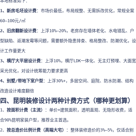
本地标准如下：
1、新房毛坯设计费
：市场价最低，布局规整、无需拆改优化，常规全案
60–100元/㎡
2、旧房翻新设计费
：上浮10%–20%，老房存在墙体老化、水电错乱、户
型缺陷、返潮发霉等问题，需要额外隐患排查、格局整改、防潮优化，设
计工作量更大
3、横厅大平层设计费
：上浮10%，横厅LDK一体化、无主灯预埋、大面宽
采光优化，对设计统筹能力要求更高
4、别墅/带地下室户型
：上浮30%+，多层空间、庭院、防水防潮、结构
改造设计难度翻倍
四、昆明装修设计两种计费方式（哪种更划算）
1、
按面积计费（主流）
：单价×建筑面积，透明直观、无隐形收费，适
合90%昆明家装户型，推荐业主首选。
2、
按总造价比例计费（高端大宅）
：整体装修造价的3%–5%，仅适合别