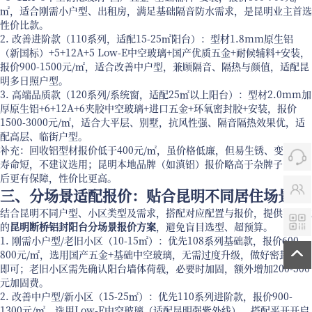
㎡，适合刚需小户型、出租房，满足基础隔音防水需求，是昆明业主首选
性价比款。
2. 改善进阶款（110系列，适配15-25㎡阳台）：型材1.8mm原生铝
（新国标）+5+12A+5 Low-E中空玻璃+国产优质五金+耐候辅料+安装，
报价900-1500元/㎡，适合改善中户型，兼顾隔音、隔热与颜值，适配昆
明多日照户型。
3. 高端品质款（120系列/系统窗，适配25㎡以上阳台）：型材2.0mm加
厚原生铝+6+12A+6夹胶中空玻璃+进口五金+环氧密封胶+安装，报价
1500-3000元/㎡，适合大平层、别墅，抗风性强、隔音隔热效果优，适
配高层、临街户型。
补充：回收铝型材报价低于400元/㎡，虽价格低廉，但易生锈、变形，
寿命短，不建议选用；昆明本地品牌（如滇铝）报价略高于杂牌子，但售
后更有保障，性价比更高。
三、分场景适配报价：贴合昆明不同居住场景
结合昆明不同户型、小区类型及需求，搭配对应配置与报价，提供可落地
的
昆明断桥铝封阳台分场景报价方案
，避免盲目选型、超预算。
1. 刚需小户型/老旧小区（10-15㎡）：优先108系列基础款，报价600-
800元/㎡，选用国产五金+基础中空玻璃，无需过度升级，做好密封防水
即可；老旧小区需先确认阳台墙体荷载，必要时加固，额外增加200-500
元加固费。
2. 改善中户型/新小区（15-25㎡）：优先110系列进阶款，报价900-
1300元/㎡，选用Low-E中空玻璃（适配昆明强紫外线），搭配平开开启