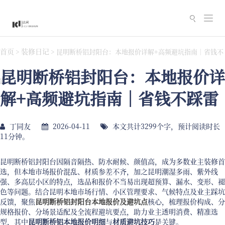
切
换
导
首页
装修日记
>
>
昆明断桥铝封阳台：本地报价详解+高频避坑指南｜省钱不
航
昆明断桥铝封阳台：本地报价详
踩雷
解+高频避坑指南｜省钱不踩雷
丁同友
2026-04-11
本文共计3299个字，预计阅读时长
11分钟。
昆明断桥铝封阳台因隔音隔热、防水耐候、颜值高，成为多数业主装修首
选，但本地市场报价混乱、材质参差不齐，加之昆明潮湿多雨、紫外线
强、多高层小区的特点，选品和报价不当易出现超预算、漏水、变形、褪
色等问题。结合昆明本地市场行情、小区管理要求、气候特点及业主踩坑
反馈，聚焦
昆明断桥铝封阳台本地报价及避坑点
核心，梳理报价构成、分
规格报价、分场景适配及全流程避坑要点，助力业主透明消费、精准选
型，其中
昆明断桥铝本地报价明细
与
材质避坑技巧
是关键。