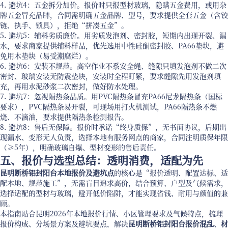
4. 避坑4：五金拆分加价。报价时只报型材玻璃，隐瞒五金费用，或用杂
牌五金冒充品牌，合同需明确五金品牌、型号，要求提供全套五金（含铰
链、执手、锁具），拒绝“拼凑五金”。
5. 避坑5：辅料劣质廉价。用劣质发泡剂、密封胶，短期内出现开裂、漏
水，要求商家提供辅料样品，优先选用中性硅酮密封胶、PA66垫块，避
免用木垫块（易受潮腐烂）。
6. 避坑6：安装不规范。高空作业不系安全绳、缝隙只填发泡剂不做二次
密封、玻璃安装无防震垫块，安装时全程盯紧，要求缝隙先用发泡剂填
充，再用水泥砂浆二次密封，做好防水处理。
7. 避坑7：忽视隔热条品质。用PVC隔热条冒充PA66尼龙隔热条（国标
要求），PVC隔热条易开裂，可现场用打火机测试，PA66隔热条不燃
烧、不滴油，要求提供隔热条检测报告。
8. 避坑8：售后无保障。报价时承诺“终身质保”，无书面协议，后期出
现漏水、变形无人负责，选择本地有服务网点的商家，合同注明质保年限
（≥5年），明确玻璃自爆、型材变形的售后责任。
五、报价与选型总结：透明消费，适配为先
昆明断桥铝封阳台本地报价及避坑点
的核心是“报价透明、配置达标、适
配本地、规范施工”，无需盲目追求高价，结合预算、户型及气候需求，
选择适配的型材与玻璃，避开低价陷阱，才能实现省钱、耐用与颜值的兼
顾。
本指南贴合昆明2026年本地报价行情、小区管理要求及气候特点，梳理
报价构成、分场景方案及避坑要点，解决
昆明断桥铝封阳台报价混乱
、
材