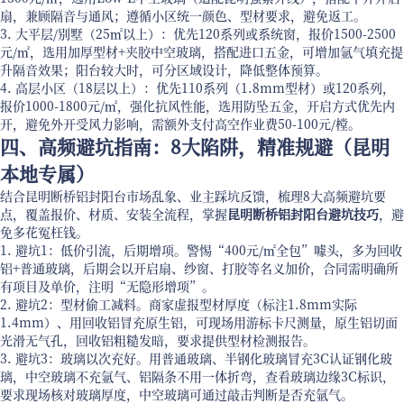
扇，兼顾隔音与通风；遵循小区统一颜色、型材要求，避免返工。
3. 大平层/别墅（25㎡以上）：优先120系列或系统窗，报价1500-2500
元/㎡，选用加厚型材+夹胶中空玻璃，搭配进口五金，可增加氩气填充提
升隔音效果；阳台较大时，可分区域设计，降低整体预算。
4. 高层小区（18层以上）：优先110系列（1.8mm型材）或120系列，
报价1000-1800元/㎡，强化抗风性能，选用防坠五金，开启方式优先内
开，避免外开受风力影响，需额外支付高空作业费50-100元/樘。
四、高频避坑指南：8大陷阱，精准规避（昆明
本地专属）
结合昆明断桥铝封阳台市场乱象、业主踩坑反馈，梳理8大高频避坑要
点，覆盖报价、材质、安装全流程，掌握
昆明断桥铝封阳台避坑技巧
，避
免多花冤枉钱。
1. 避坑1：低价引流，后期增项。警惕“400元/㎡全包”噱头，多为回收
铝+普通玻璃，后期会以开启扇、纱窗、打胶等名义加价，合同需明确所
有项目及单价，注明“无隐形增项”。
2. 避坑2：型材偷工减料。商家虚报型材厚度（标注1.8mm实际
1.4mm）、用回收铝冒充原生铝，可现场用游标卡尺测量，原生铝切面
光滑无气孔，回收铝粗糙发暗，要求提供型材检测报告。
3. 避坑3：玻璃以次充好。用普通玻璃、半钢化玻璃冒充3C认证钢化玻
璃，中空玻璃不充氩气、铝隔条不用一体折弯，查看玻璃边缘3C标识，
要求现场核对玻璃厚度，中空玻璃可通过敲击判断是否充氩气。