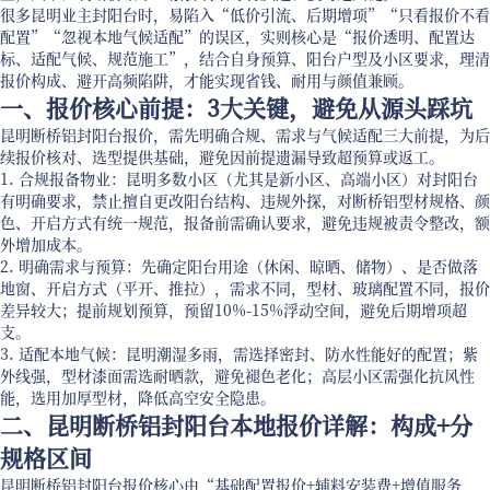
很多昆明业主封阳台时，易陷入“低价引流、后期增项”“只看报价不看
配置”“忽视本地气候适配”的误区，实则核心是“报价透明、配置达
标、适配气候、规范施工”，结合自身预算、阳台户型及小区要求，理清
报价构成、避开高频陷阱，才能实现省钱、耐用与颜值兼顾。
一、报价核心前提：3大关键，避免从源头踩坑
昆明断桥铝封阳台报价，需先明确合规、需求与气候适配三大前提，为后
续报价核对、选型提供基础，避免因前提遗漏导致超预算或返工。
1. 合规报备物业：昆明多数小区（尤其是新小区、高端小区）对封阳台
有明确要求，禁止擅自更改阳台结构、违规外探，对断桥铝型材规格、颜
色、开启方式有统一规范，报备前需确认要求，避免违规被责令整改，额
外增加成本。
2. 明确需求与预算：先确定阳台用途（休闲、晾晒、储物）、是否做落
地窗、开启方式（平开、推拉），需求不同，型材、玻璃配置不同，报价
差异较大；提前规划预算，预留10%-15%浮动空间，避免后期增项超
支。
3. 适配本地气候：昆明潮湿多雨，需选择密封、防水性能好的配置；紫
外线强，型材漆面需选耐晒款，避免褪色老化；高层小区需强化抗风性
能，选用加厚型材，降低高空安全隐患。
二、昆明断桥铝封阳台本地报价详解：构成+分
规格区间
昆明断桥铝封阳台报价核心由“基础配置报价+辅料安装费+增值服务