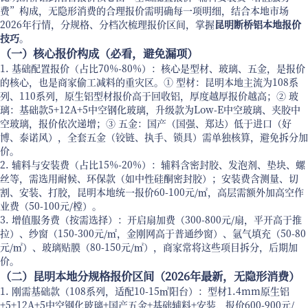
费”构成，无隐形消费的合理报价需明确每一项明细，结合本地市场
2026年行情，分规格、分档次梳理报价区间，掌握
昆明断桥铝本地报价
技巧
。
（一）核心报价构成（必看，避免漏项）
1. 基础配置报价（占比70%-80%）：核心是型材、玻璃、五金，是报价
的核心，也是商家偷工减料的重灾区。① 型材：昆明本地主流为108系
列、110系列，原生铝型材报价高于回收铝，厚度越厚报价越高；② 玻
璃：基础款5+12A+5中空钢化玻璃，升级款为Low-E中空玻璃、夹胶中
空玻璃，报价依次递增；③ 五金：国产（国强、郑达）低于进口（好
博、泰诺风），全套五金（铰链、执手、锁具）需单独核算，避免拆分加
价。
2. 辅料与安装费（占比15%-20%）：辅料含密封胶、发泡剂、垫块、螺
丝等，需选用耐候、环保款（如中性硅酮密封胶）；安装费含测量、切
割、安装、打胶，昆明本地统一报价60-100元/㎡，高层需额外加高空作
业费（50-100元/樘）。
3. 增值服务费（按需选择）：开启扇加费（300-800元/扇，平开高于推
拉）、纱窗（150-300元/㎡，金刚网高于普通纱窗）、氩气填充（50-80
元/㎡）、玻璃贴膜（80-150元/㎡），商家常将这些项目拆分，后期加
价。
（二）昆明本地分规格报价区间（2026年最新，无隐形消费）
1. 刚需基础款（108系列，适配10-15㎡阳台）：型材1.4mm原生铝
+5+12A+5中空钢化玻璃+国产五金+基础辅料+安装，报价600-900元/