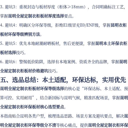
3. 避坑3：重视封边与板材厚度（柜体≥18mm），合同明确标注工艺，
掌握
昆明全屋定制衣柜板材厚度选择
要点。
4. 避坑4：明确区分环保等级，拒绝E1级冒充E0/ENF级，掌握
昆明衣柜
板材环保等级辨别方法
。
5. 避坑5：优先本地耐潮耐晒板材，售后更便捷，掌握
昆明本土环保衣柜
板材选择
技巧。
6. 避坑6：警惕低价陷阱，选择有本地案例、资质齐全的品牌，掌握
昆明
全屋定制衣柜板材价格避坑
技巧。
五、选品总结：本土适配，环保达标，实用优先
昆明全屋定制衣柜板材环保等级选择
的核心是“环保达标、本土适配、预
算可控、实用耐用”，结合新国标与昆明气候，精准匹配场景，掌握
昆明
全屋定制衣柜环保板材核心选型要点
。
本指南贴合昆明各类户型，梳理选品思路、场景方案及避坑要点，解决
昆
明全屋定制衣柜环保等级分不清
等核心痛点，提供
昆明全屋定制衣柜环保