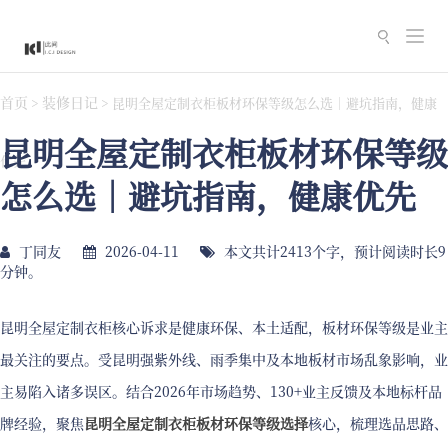
切
换
导
首页
装修日记
>
>
昆明全屋定制衣柜板材环保等级怎么选｜避坑指南，健康
航
昆明全屋定制衣柜板材环保等级
优先
怎么选｜避坑指南，健康优先
丁同友
2026-04-11
本文共计2413个字，预计阅读时长9
分钟。
昆明全屋定制衣柜核心诉求是健康环保、本土适配，板材环保等级是业主
最关注的要点。受昆明强紫外线、雨季集中及本地板材市场乱象影响，业
主易陷入诸多误区。结合2026年市场趋势、130+业主反馈及本地标杆品
牌经验，聚焦
昆明全屋定制衣柜板材环保等级选择
核心，梳理选品思路、