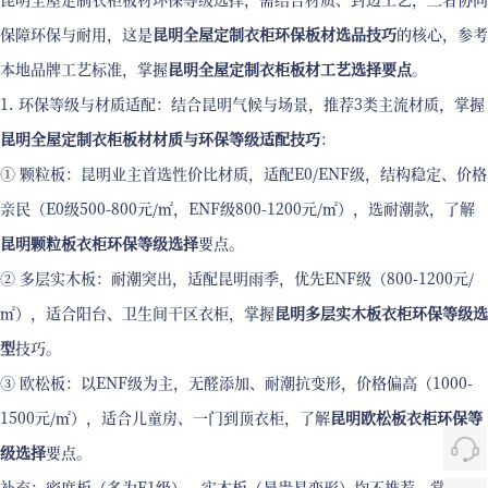
保障环保与耐用，这是
昆明全屋定制衣柜环保板材选品技巧
的核心，参考
本地品牌工艺标准，掌握
昆明全屋定制衣柜板材工艺选择要点
。
1. 环保等级与材质适配：结合昆明气候与场景，推荐3类主流材质，掌握
昆明全屋定制衣柜板材材质与环保等级适配技巧
：
① 颗粒板：昆明业主首选性价比材质，适配E0/ENF级，结构稳定、价格
亲民（E0级500-800元/㎡，ENF级800-1200元/㎡），选耐潮款，了解
昆明颗粒板衣柜环保等级选择
要点。
② 多层实木板：耐潮突出，适配昆明雨季，优先ENF级（800-1200元/
㎡），适合阳台、卫生间干区衣柜，掌握
昆明多层实木板衣柜环保等级选
型
技巧。
③ 欧松板：以ENF级为主，无醛添加、耐潮抗变形，价格偏高（1000-
1500元/㎡），适合儿童房、一门到顶衣柜，了解
昆明欧松板衣柜环保等
级选择
要点。
补充：密度板（多为E1级）、实木板（昂贵易变形）均不推荐，掌握
昆