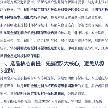
分场景方案及避坑指南，适配各类户型并契合新国标要求，助力业主选对
环保板材。其中
昆明全屋定制衣柜环保板材等级区分
是基础，
昆明衣柜板
材环保等级本土适配技巧
是关键，参考本地优质案例可降低踩坑概率。
很多昆明业主选板材环保等级时，易陷入盲目追高、忽视适配等误区，实
则
昆明全屋定制衣柜板材环保等级选择
的核心是“健康达标、本土适配、
预算可控、实用耐用”，结合昆明气候、居住需求与市场情况，精准匹配
场景，掌握
昆明衣柜板材环保等级选型方法
，即可兼顾健康与实用，规避
昆明全屋定制板材环保陷阱
。
一、选品核心前提：先搞懂3大核心，避免从源
头踩坑
昆明全屋定制衣柜板材环保等级选择，前期需明确环保标准、本土适配与
预算规划，这是
昆明全屋定制衣柜环保等级前期准备
的关键，契合新国标
要求，掌握
昆明全屋定制板材环保标准解读
，为选品铺垫。
1. 明确核心环保标准：结合2026年6月新国标，室内禁止使用E1级板