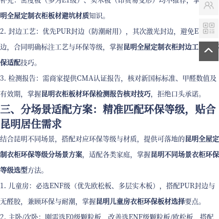
明全屋定制衣柜板材避坑材质
知识。
2. 封边工艺：优先PUR封边（防潮耐用），其次激光封边，避免EVA封
边，合同明确标注工艺与环保等级，掌握
昆明全屋定制衣柜封边工艺与环
保适配
技巧。
3. 检测报告：需商家提供CMA认证报告，核对新国标标准、甲醛数值及
有效期，掌握
昆明衣柜板材环保检测报告核对技巧
，拒绝口头承诺。
三、分场景适配方案：精准匹配环保等级，贴合
昆明居住需求
结合昆明不同场景，搭配对应环保等级与材质，提供可落地的
昆明全屋定
制衣柜环保等级分场景方案
，适配各类家庭，掌握
昆明不同场景衣柜环保
等级选型
方法。
1. 儿童房：必选ENF级（优先欧松板、多层实木板），搭配PUR封边与
无醛胶，兼顾环保与耐潮，掌握
昆明儿童房衣柜环保板材选择
要点。
2. 主卧/次卧：刚需选E0级颗粒板，改善选ENF级颗粒板/欧松板，搭配