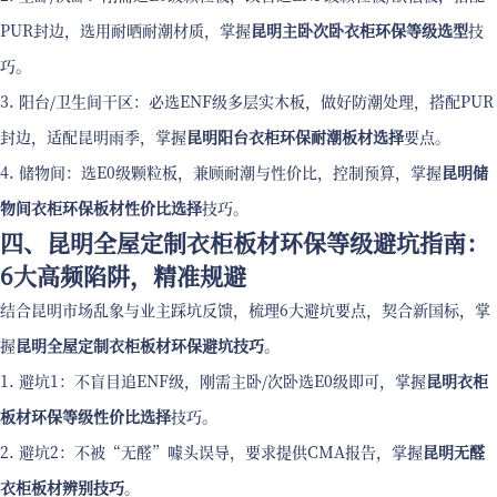
PUR封边，选用耐晒耐潮材质，掌握
昆明主卧次卧衣柜环保等级选型
技
巧。
3. 阳台/卫生间干区：必选ENF级多层实木板，做好防潮处理，搭配PUR
封边，适配昆明雨季，掌握
昆明阳台衣柜环保耐潮板材选择
要点。
4. 储物间：选E0级颗粒板，兼顾耐潮与性价比，控制预算，掌握
昆明储
物间衣柜环保板材性价比选择
技巧。
四、昆明全屋定制衣柜板材环保等级避坑指南：
6大高频陷阱，精准规避
结合昆明市场乱象与业主踩坑反馈，梳理6大避坑要点，契合新国标，掌
握
昆明全屋定制衣柜板材环保避坑技巧
。
1. 避坑1：不盲目追ENF级，刚需主卧/次卧选E0级即可，掌握
昆明衣柜
板材环保等级性价比选择
技巧。
2. 避坑2：不被“无醛”噱头误导，要求提供CMA报告，掌握
昆明无醛
衣柜板材辨别技巧
。