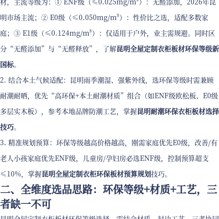
材，主流等级为：① ENF级（≤0.025mg/m³）：无醛添加，2026年昆
明市场主流；② E0级（≤0.050mg/m³）：性价比之选，适配多数家
庭；③ E1级（≤0.124mg/m³）：仅适用于户外，业主需规避。同时区
分“无醛添加”与“无醛释放”，了解
昆明全屋定制衣柜板材环保等级新
国标
。
2. 结合本土气候适配：昆明雨季潮湿、强紫外线，选环保等级时需兼顾
耐潮耐晒，优先“高环保+本土耐潮材质”组合（如ENF级欧松板、E0级
多层实木板），参考本地品牌防潮工艺，掌握
昆明耐潮环保衣柜板材选择
技巧
。
3. 精准规划预算：环保等级越高价格越高，刚需家庭优先E0级，改善/有
老人小孩家庭优先ENF级，儿童房/孕妇房必选ENF级，控制预算超支
≤10%，掌握
昆明全屋定制衣柜环保板材预算规划
技巧。
二、全维度选品思路：环保等级+材质+工艺，三
者缺一不可
昆明全屋定制衣柜板材环保等级选择，需结合材质、封边工艺，三者协同