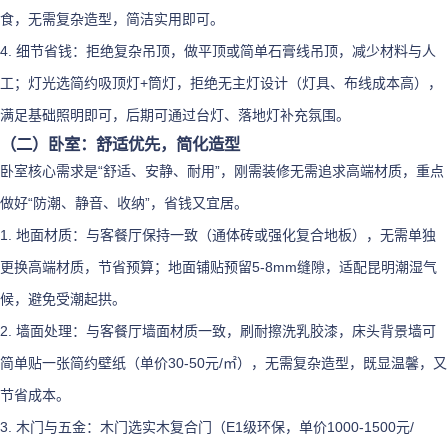
食，无需复杂造型，简洁实用即可。
4. 细节省钱：拒绝复杂吊顶，做平顶或简单石膏线吊顶，减少材料与人
工；灯光选简约吸顶灯+筒灯，拒绝无主灯设计（灯具、布线成本高），
满足基础照明即可，后期可通过台灯、落地灯补充氛围。
（二）卧室：舒适优先，简化造型
卧室核心需求是“舒适、安静、耐用”，刚需装修无需追求高端材质，重点
做好“防潮、静音、收纳”，省钱又宜居。
1. 地面材质：与客餐厅保持一致（通体砖或强化复合地板），无需单独
更换高端材质，节省预算；地面铺贴预留5-8mm缝隙，适配昆明潮湿气
候，避免受潮起拱。
2. 墙面处理：与客餐厅墙面材质一致，刷耐擦洗乳胶漆，床头背景墙可
简单贴一张简约壁纸（单价30-50元/㎡），无需复杂造型，既显温馨，又
节省成本。
3. 木门与五金：木门选实木复合门（E1级环保，单价1000-1500元/