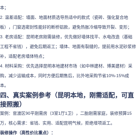
本；
2. 温差适配：墙面、地面材质选导热适中的款式（瓷砖、强化复合地
板），门窗选密封性能好的断桥铝款，避免热胀冷缩导致开裂、变形；
3. 老房适配：昆明老房刚需装修，优先做好墙体找平、水电改造（基础
工程不省钱），避免后期返工；墙体、地面有裂缝的，提前用水泥砂浆修
补，适配老房墙体特点；
4. 材料采购：优先选择昆明本地建材市场（如中林建材、博美建材）采
购，减少运输成本，同时方便后期售后，比外地采购节省10%-15%成
本。
四、真实案例参考（昆明本地，刚需适配，可直
接照搬）
案例：官渡区90平刚需房（3室1厅1卫），二胎刚需家庭，装修预算15
万，核心需求：省钱、实用、适配昆明气候，拒绝增项返工。
装修操作（高性价比重点）：