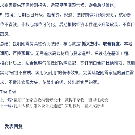
求商家提供环保检测报告，适配昆明潮湿气候，避免后期维修；
5. 错误：后期盲目升级，超预算。规避：装修前做好预算规划，核心部
位不省钱，非核心部位可简化，后期根据经济条件逐步升级软装，不盲目
跟风。
总结：昆明刚需房高性价比装修，核心就是“
抓大放小、取舍有度、本地
适配、严控预算
”。无需追求高端材质与复杂造型，把钱花在基础工程、
核心材质上，贴合昆明气候做好防潮适配，签订闭口合同杜绝增项，就能
实现“省钱不省质、实用又耐用”的装修效果，完美适配刚需家庭的居住需
求，不做装修冤大头，花最少的钱，装出最宜居的家。
The End
上一篇:
昆明二胎家庭收纳装修设计｜藏得下杂物，留得住成长
下一篇:
昆明大横厅怎么设计更通透？实用技巧，显大又舒适
发表回复