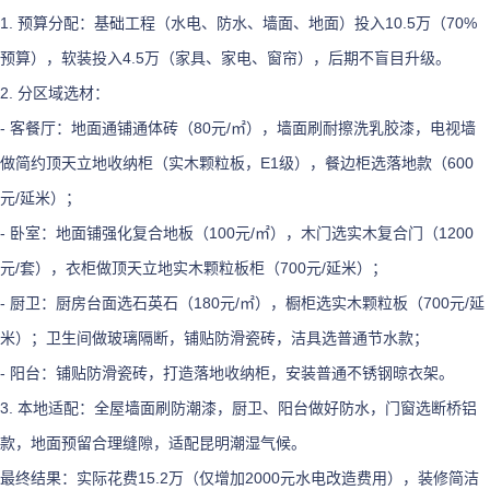
1. 预算分配：基础工程（水电、防水、墙面、地面）投入10.5万（70%
预算），软装投入4.5万（家具、家电、窗帘），后期不盲目升级。
2. 分区域选材：
- 客餐厅：地面通铺通体砖（80元/㎡），墙面刷耐擦洗乳胶漆，电视墙
做简约顶天立地收纳柜（实木颗粒板，E1级），餐边柜选落地款（600
元/延米）；
- 卧室：地面铺强化复合地板（100元/㎡），木门选实木复合门（1200
元/套），衣柜做顶天立地实木颗粒板柜（700元/延米）；
- 厨卫：厨房台面选石英石（180元/㎡），橱柜选实木颗粒板（700元/延
米）；卫生间做玻璃隔断，铺贴防滑瓷砖，洁具选普通节水款；
- 阳台：铺贴防滑瓷砖，打造落地收纳柜，安装普通不锈钢晾衣架。
3. 本地适配：全屋墙面刷防潮漆，厨卫、阳台做好防水，门窗选断桥铝
款，地面预留合理缝隙，适配昆明潮湿气候。
最终结果：实际花费15.2万（仅增加2000元水电改造费用），装修简洁