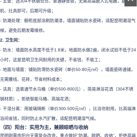
- 五金：选304不锈钢合页、普通静音锁，无需高端嵌入式电器，基础烟
机、灶具即可，后期可升级；
- 防潮处理：橱柜底部涂刷防潮漆，墙面铺贴防水瓷砖，适配昆明潮湿气
候，避免后期发霉维修。
2. 卫生间：
- 防水：墙面防水高度不低于1.8米，地面防水做2遍，闭水试验不低于24
小时，这是昆明卫生间耐用的关键，不省钱、不偷工；
- 地面与墙面：铺贴防滑防水瓷砖（单价50-80元/㎡），墙面瓷砖通铺，
无需腰线、花砖，节省材料成本；
- 洁具：选普通节水马桶（单价500-800元）、简易淋浴花洒（304不锈
钢材质），拒绝智能马桶、高端花洒；
- 干湿分离：用玻璃隔断（单价300-500元/㎡），比浴帘耐用，比高端淋
浴间省钱，同时防止水汽扩散，适配昆明潮湿气候。
（四）阳台：实用为主，兼顾晾晒与收纳
昆明刚需房阳台无需复杂改造，重点做好“防潮、晾晒、收纳”，拒绝高端