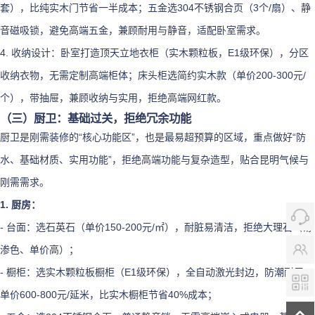
套），比纯实木门节省一半成本；五金选304不锈钢合页（3个/扇）、静
音磁吸锁，避免高端五金，兼顾耐用与静音，适配卧室需求。
4. 收纳设计：卧室打造顶天立地衣柜（实木颗粒板，E1级环保），分区
收纳衣物，无需定制高端柜体；床头柜选简约实木款（单价200-300元/
个），带抽屉，兼顾收纳与实用，拒绝高端网红款。
（三）厨卫：基础过关，拒绝冗余功能
厨卫是刚需装修的“核心功能区”，也是最易超预算的区域，重点做好“防
水、基础材质、实用功能”，拒绝高端功能与复杂造型，贴合昆明气候与
刚需需求。
1. 厨房：
- 台面：选石英石（单价150-200元/㎡），耐脏易清洁，拒绝大理石（易
渗色、单价高）；
- 橱柜：选实木颗粒板橱柜（E1级环保），全自动激光封边，防潮耐用，
单价600-800元/延米，比实木橱柜节省40%成本；