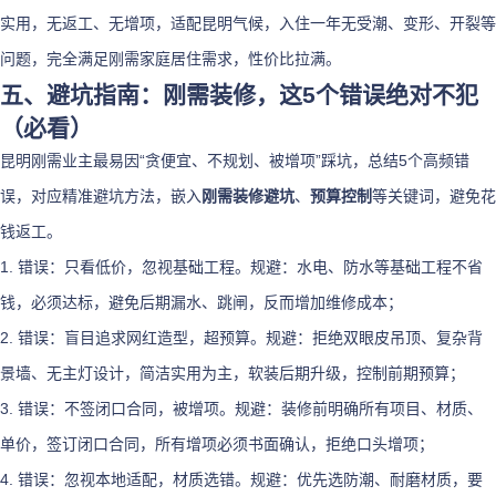
实用，无返工、无增项，适配昆明气候，入住一年无受潮、变形、开裂等
问题，完全满足刚需家庭居住需求，性价比拉满。
五、避坑指南：刚需装修，这5个错误绝对不犯
（必看）
昆明刚需业主最易因“贪便宜、不规划、被增项”踩坑，总结5个高频错
误，对应精准避坑方法，嵌入
刚需装修避坑
、
预算控制
等关键词，避免花
钱返工。
1. 错误：只看低价，忽视基础工程。规避：水电、防水等基础工程不省
钱，必须达标，避免后期漏水、跳闸，反而增加维修成本；
2. 错误：盲目追求网红造型，超预算。规避：拒绝双眼皮吊顶、复杂背
景墙、无主灯设计，简洁实用为主，软装后期升级，控制前期预算；
3. 错误：不签闭口合同，被增项。规避：装修前明确所有项目、材质、
单价，签订闭口合同，所有增项必须书面确认，拒绝口头增项；
4. 错误：忽视本地适配，材质选错。规避：优先选防潮、耐磨材质，要