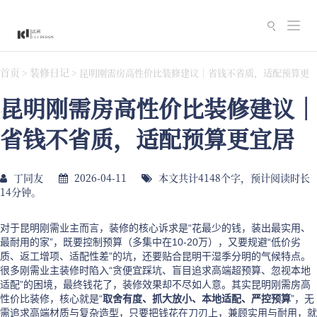
切
换
导
首页
装修日记
>
>
昆明刚需房高性价比装修建议｜省钱不省质，适配预算更
航
昆明刚需房高性价比装修建议｜
宜居
省钱不省质，适配预算更宜居
丁同友
2026-04-11
本文共计4148个字，预计阅读时长
14分钟。
对于昆明刚需业主而言，装修的核心诉求是“花最少的钱，装出最实用、
最耐用的家”，既要控制预算（多集中在10-20万），又要规避“低价劣
质、返工增项、适配性差”的坑，还要贴合昆明干湿季分明的气候特点。
很多刚需业主装修时陷入“贪便宜踩坑、盲目追求高端超预算、忽视本地
适配”的困境，最终钱花了，装修效果却不尽如人意。其实昆明刚需房高
性价比装修，核心就是“
取舍有度、抓大放小、本地适配、严控预算
”，无
需追求高端材质与复杂造型，只要把钱花在刀刃上，兼顾实用与耐用，就