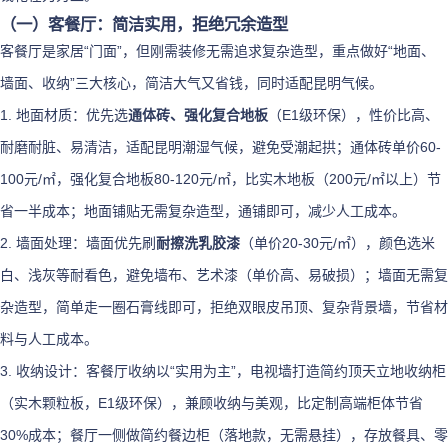
（一）客餐厅：简洁实用，拒绝冗余造型
客餐厅是家居“门面”，但刚需装修无需追求复杂造型，重点做好“地面、
墙面、收纳”三大核心，简洁大气又省钱，同时适配昆明气候。
1. 地面材质：优先选
通体砖、强化复合地板
（E1级环保），性价比高、
耐磨耐脏、易清洁，适配昆明潮湿气候，避免受潮起拱；通体砖单价60-
100元/㎡，强化复合地板80-120元/㎡，比实木地板（200元/㎡以上）节
省一半成本；地面铺贴无需复杂造型，通铺即可，减少人工成本。
2. 墙面处理：墙面优先刷
耐擦洗乳胶漆
（单价20-30元/㎡），颜色选米
白、浅灰等耐看色，避免墙布、艺术漆（单价高、易破损）；墙面无需复
杂造型，简单走一圈石膏线即可，拒绝双眼皮吊顶、复杂背景墙，节省材
料与人工成本。
3. 收纳设计：客餐厅收纳以“实用为主”，电视墙打造简约顶天立地收纳柜
（实木颗粒板，E1级环保），兼顾收纳与美观，比定制高端柜体节省
30%成本；餐厅一侧做简约餐边柜（落地款，无需悬挂），存放餐具、零