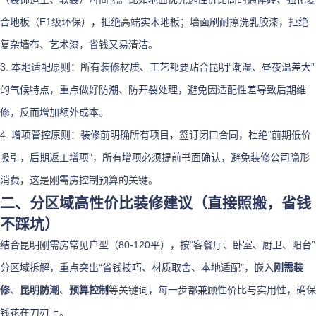
合地板（E1级环保），拒绝高端实木地板；墙面刷耐擦洗乳胶漆，拒绝
复杂墙布、艺术漆，省钱又易清洁。
3. 本地适配原则：所有装修材质、工艺都要贴合昆明“潮湿、昼夜温差大”
的气候特点，重点做好防潮、防开裂处理，避免因适配性差导致后期维
修，反而增加额外成本。
4. 增项管控原则：装修前明确所有项目，签订闭口合同，杜绝“前期低价
吸引，后期返工增项”，所有增项必须提前书面确认，避免装修公司隐形
消费，这是刚需房控制预算的关键。
二、分区域高性价比装修建议（直接照搬，省钱
不踩坑）
结合昆明刚需房常见户型（80-120平），按“客餐厅、卧室、厨卫、阳台”
分区域拆解，重点突出“省钱技巧、材质取舍、本地适配”，嵌入
刚需装
修
、
昆明防潮
、
预算控制
等关键词，每一步都兼顾性价比与实用性，确保
钱花在刀刃上。