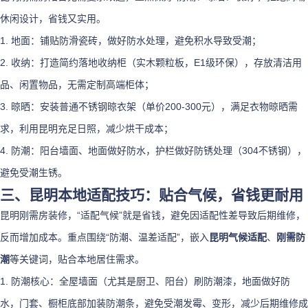
休闲设计，省钱又实用。
1. 地面：铺贴防滑瓷砖，做好防水处理，避免积水导致受潮；
2. 收纳：打造简约落地收纳柜（实木颗粒板，E1级环保），存放清洁用
品、闲置物品，无需定制高端柜体；
3. 晾晒：安装普通不锈钢晾衣架（单价200-300元），满足衣物晾晒需
求，利用昆明充足日照，减少烘干成本；
4. 防潮：阳台墙面、地面做好防水，护栏做好防锈处理（304不锈钢），
避免受潮生锈。
三、昆明本地适配技巧：贴合气候，省钱更耐用
昆明刚需房装修，“适配气候”就是省钱，避免因适配性差导致后期维修，
反而增加成本。重点围绕“防潮、温差适配”，嵌入
昆明气候适配
、
刚需防
潮
等关键词，贴合本地居住需求。
1. 防潮核心：全屋墙面（尤其是厨卫、阳台）刷防潮漆，地面做好防
水，门套、橱柜底部加装防潮条，避免受潮发霉、变形，减少后期维修成