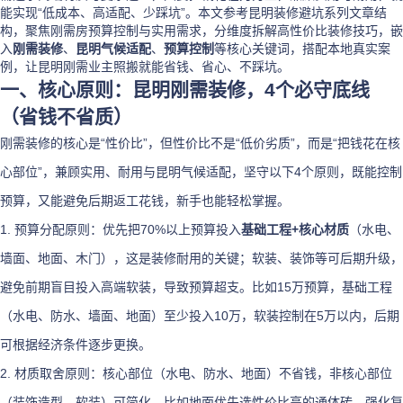
能实现“低成本、高适配、少踩坑”。本文参考昆明装修避坑系列文章结
构，聚焦刚需房预算控制与实用需求，分维度拆解高性价比装修技巧，嵌
入
刚需装修
、
昆明气候适配
、
预算控制
等核心关键词，搭配本地真实案
例，让昆明刚需业主照搬就能省钱、省心、不踩坑。
一、核心原则：昆明刚需装修，4个必守底线
（省钱不省质）
刚需装修的核心是“性价比”，但性价比不是“低价劣质”，而是“把钱花在核
心部位”，兼顾实用、耐用与昆明气候适配，坚守以下4个原则，既能控制
预算，又能避免后期返工花钱，新手也能轻松掌握。
1. 预算分配原则：优先把70%以上预算投入
基础工程+核心材质
（水电、
墙面、地面、木门），这是装修耐用的关键；软装、装饰等可后期升级，
避免前期盲目投入高端软装，导致预算超支。比如15万预算，基础工程
（水电、防水、墙面、地面）至少投入10万，软装控制在5万以内，后期
可根据经济条件逐步更换。
2. 材质取舍原则：核心部位（水电、防水、地面）不省钱，非核心部位
（装饰造型、软装）可简化。比如地面优先选性价比高的通体砖、强化复