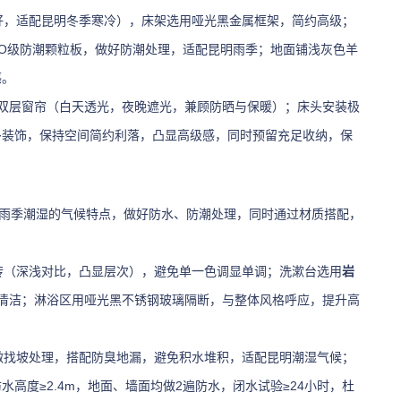
好，适配昆明冬季寒冷），床架选用哑光黑金属框架，简约高级；
O级防潮颗粒板，做好防潮处理，适配昆明雨季；地面铺浅灰色羊
感。
+透光双层窗帘（白天透光，夜晚遮光，兼顾防晒与保暖）；床头安装极
多装饰，保持空间简约利落，凸显高级感，同时预留充足收纳，保
明雨季潮湿的气候特点，做好防水、防潮处理，同时通过材质搭配，
瓷砖（深浅对比，凸显层次），避免单一色调显单调；洗漱台选用
岩
清洁；淋浴区用哑光黑不锈钢玻璃隔断，与整体风格呼应，提升高
做找坡处理，搭配防臭地漏，避免积水堆积，适配昆明潮湿气候；
高度≥2.4m，地面、墙面均做2遍防水，闭水试验≥24小时，杜