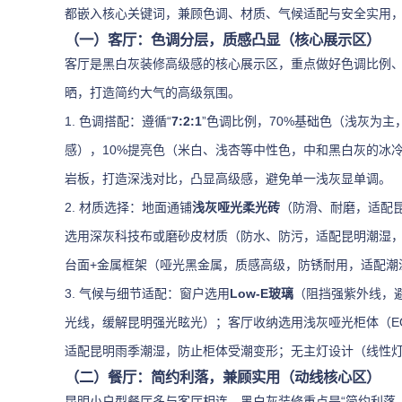
都嵌入核心关键词，兼顾色调、材质、气候适配与安全实用
（一）客厅：色调分层，质感凸显（核心展示区）
客厅是黑白灰装修高级感的核心展示区，重点做好色调比例
晒，打造简约大气的高级氛围。
1. 色调搭配：遵循“
7:2:1
”色调比例，70%基础色（浅灰为
感），10%提亮色（米白、浅杏等中性色，中和黑白灰的冰
岩板，打造深浅对比，凸显高级感，避免单一浅灰显单调。
2. 材质选择：地面通铺
浅灰哑光柔光砖
（防滑、耐磨，适配
选用深灰科技布或磨砂皮材质（防水、防污，适配昆明潮湿
台面+金属框架（哑光黑金属，质感高级，防锈耐用，适配潮
3. 气候与细节适配：窗户选用
Low-E玻璃
（阻挡强紫外线，
光线，缓解昆明强光眩光）；客厅收纳选用浅灰哑光柜体（E
适配昆明雨季潮湿，防止柜体受潮变形；无主灯设计（线性灯
（二）餐厅：简约利落，兼顾实用（动线核心区）
昆明小户型餐厅多与客厅相连，黑白灰装修重点是“简约利落