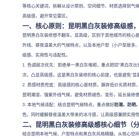
等核心关键词，拆解从设计原则、空间细节、材质选择到气
高级感，避开常见雷区。
一、核心原则：昆明黑白灰装修高级感，
昆明黑白灰装修想不翻车、显高级，区别于其他城市的核心是
外线、昼夜温差大的气候特点，以及本地户型（小户型居多、
级感、实用性与适配性。
1. 色调层次优先：拒绝单一黑白灰堆砌，重点把控“黑白灰
次，凸显高级感，这是黑白灰装修的核心前提，也是避免“显
2. 质感材质兜底：高级感的核心是材质，摒弃低价劣质材质
昆明潮湿、强紫外线气候，避免材质褪色、变形，延长装修
3. 本地气候适配：结合昆明气候特点，重点做好
防潮、防晒
色，同时缓解昼夜温差大带来的冰冷感，让高级感兼顾实用
二、昆明黑白灰装修高级感核心细节（
结合昆明本地气候、户型特点和黑白灰风格精髓，从核心空