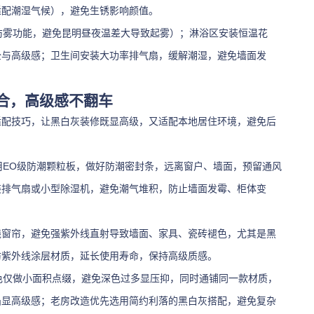
适配潮湿气候），避免生锈影响颜值。
防雾功能，避免昆明昼夜温差大导致起雾）；淋浴区安装恒温花
全与高级感；卫生间安装大功率排气扇，缓解潮湿，避免墙面发
合，高级感不翻车
适配技巧，让黑白灰装修既显高级，又适配本地居住环境，避免后
用EO级防潮颗粒板，做好防潮密封条，远离窗户、墙面，预留通风
装排气扇或小型除湿机，避免潮气堆积，防止墙面发霉、柜体变
紫外线窗帘，避免强紫外线直射导致墙面、家具、瓷砖褪色，尤其是黑
防紫外线涂层材质，延长使用寿命，保持高级质感。
黑色仅做小面积点缀，避免深色过多显压抑，同时通铺同一款材质，
凸显高级感；老房改造优先选用简约利落的黑白灰搭配，避免复杂