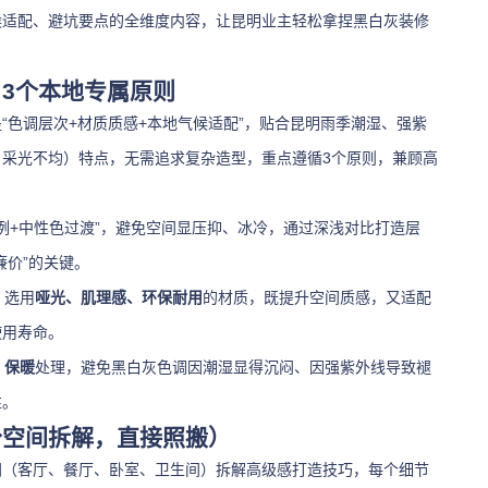
候适配、避坑要点的全维度内容，让昆明业主轻松拿捏黑白灰装修
3个本地专属原则
“色调层次+材质质感+本地气候适配”，贴合昆明雨季潮湿、强紫
采光不均）特点，无需追求复杂造型，重点遵循3个原则，兼顾高
比例+中性色过渡”，避免空间显压抑、冰冷，通过深浅对比打造层
廉价”的关键。
，选用
哑光、肌理感、环保耐用
的材质，既提升空间质感，又适配
使用寿命。
、保暖
处理，避免黑白灰色调因潮湿显得沉闷、因强紫外线导致褪
性。
分空间拆解，直接照搬）
间（客厅、餐厅、卧室、卫生间）拆解高级感打造技巧，每个细节