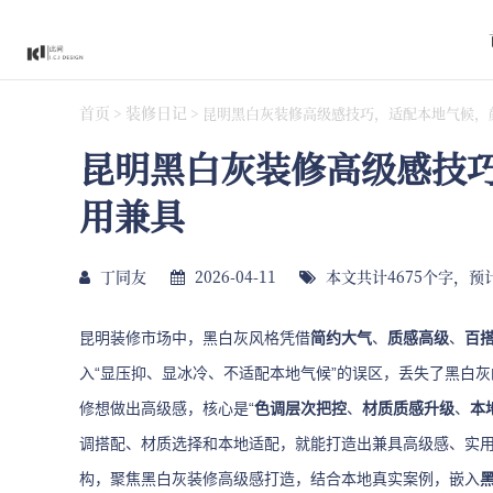
首页
装修日记
>
>
昆明黑白灰装修高级感技巧，适配本地气候，
昆明黑白灰装修高级感技
用兼具
丁同友
2026-04-11
本文共计4675个字，预
昆明装修市场中，黑白灰风格凭借
简约大气
、
质感高级
、
百
入“显压抑、显冰冷、不适配本地气候”的误区，丢失了黑白
修想做出高级感，核心是“
色调层次把控
、
材质质感升级
、
本
调搭配、材质选择和本地适配，就能打造出兼具高级感、实
构，聚焦黑白灰装修高级感打造，结合本地真实案例，嵌入