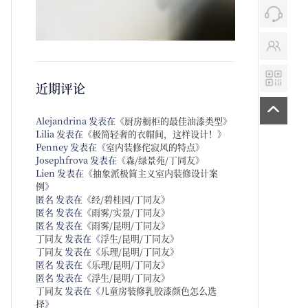
近期评论
Alejandrina
发表在《
厨房橱柜的最佳油漆类型
》
Lilia
发表在《
极简轻奢的衣帽间，这样设计！
》
Penney
发表在《
室内装修侘寂风的特点
》
Josephfrova
发表在《
森/绿景苑/丁同友
》
Lien
发表在《
抽象派极简主义室内装修设计案
例
》
匿名
发表在《
经/碧桂园/丁同友
》
匿名
发表在《
雨雾/实景/丁同友
》
匿名
发表在《
雨雾/昆明/丁同友
》
丁同友
发表在《
浮生/昆明/丁同友
》
丁同友
发表在《
乐理/昆明/丁同友
》
匿名
发表在《
乐理/昆明/丁同友
》
匿名
发表在《
浮生/昆明/丁同友
》
丁同友
发表在《
儿童房装修乳胶漆颜色怎么选
择
》