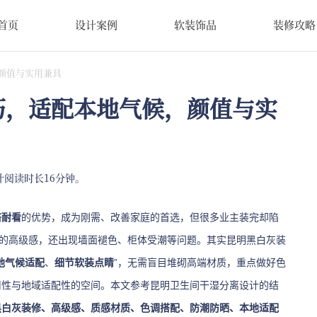
首页
设计案例
软装饰品
装修攻略
颜值与实用兼具
巧，适配本地气候，颜值与实
计阅读时长16分钟。
搭耐看
的优势，成为刚需、改善家庭的首选，但很多业主装完却陷
灰的高级感，还出现墙面褪色、柜体受潮等问题。其实昆明黑白灰装
地气候适配
、
细节软装点睛
”，无需盲目堆砌高端材质，重点做好色
用性与地域适配性的空间。本文参考昆明卫生间干湿分离设计的结
黑白灰装修、高级感、质感材质、色调搭配、防潮防晒、本地适配