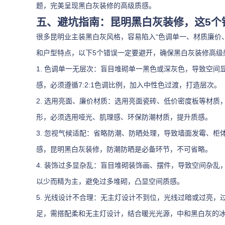
题，完美呈现黑白灰装修的高级质感。
五、避坑指南：昆明黑白灰装修，这5个
很多昆明业主装黑白灰风格，容易陷入“色调单一、材质廉价
和户型特点，以下5个错误一定要避开，确保黑白灰装修高级
1. 色调单一无层次：盲目堆砌单一黑色或深灰色，导致空
感，必须遵循7:2:1色调比例，加入中性色过渡，打造层次。
2. 选用亮面、廉价材质：选用亮面瓷砖、低价密度板等材
形，必须选用哑光、肌理感、环保防潮材质，提升质感。
3. 忽视气候适配：省略防潮、防晒处理，导致墙面发霉、
感，昆明黑白灰装修，防潮防晒是必备环节，不可省略。
4. 装饰过多显杂乱：盲目堆砌装饰画、摆件，导致空间杂乱
以少而精为主，避免过多堆砌，凸显空间质感。
5. 光线设计不合理：无主灯设计不到位，光线过暗或过亮
足，需搭配柔和无主灯设计，结合暖光光源，中和黑白灰的