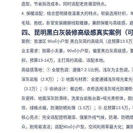
造型，节省拆改成本，同时适配老房潮湿特点。
4. 保暖适配：结合昆明昼夜温差大的特点，软装选用针织
毛毯、抱枕，卧室安装踢脚线取暖器，兼顾保暖与高级感，
四、昆明黑白灰装修高级感真实案例（
案例：官渡区 90㎡小户型 黑白灰简约高级风（总预算13.5万
业主需求：刚需小夫妻，90㎡小户型，偏爱黑白灰高级感，
抑，预算13-14万，主打简约高级、适配本地。
高级感落地：① 全屋色调：遵循7:2:1比例，浅灰为主色
深灰岩板（2.8万）；② 地面与材质：全屋通铺浅灰哑光柔
（3.2万）；③ 收纳设计：餐边柜、衣柜选用浅灰哑光防潮柜
灰瓷砖、地面深灰防滑砖，洗漱台岩板台面+哑光黑柜体，厨房
帘、绿植点缀，防潮防晒处理（1.0万）；⑥ 总预算13.5万
核心亮点：完全适配昆明潮湿、强紫外线气候，防潮、防晒
众，耐用易清洁；适配90㎡小户型，空间利用率最大化；兼