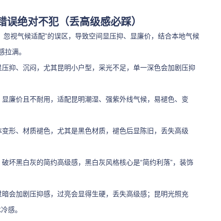
错误绝对不犯（丢高级感必踩）
、忽视气候适配”的误区，导致空间显压抑、显廉价，结合本地气候
感拉满。
间显压抑、沉闷，尤其昆明小户型，采光不足，单一深色会加剧压抑
质，显廉价且不耐用，适配昆明潮湿、强紫外线气候，易褪色、变
柜体变形、材质褪色，尤其是黑色材质，褪色后显陈旧，丢失高级
，破坏黑白灰的简约高级感，黑白灰风格核心是“简约利落”，装饰
，过暗会加剧压抑感，过亮会显得生硬，丢失高级感；昆明光照充
冰冷感。