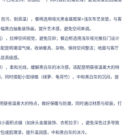
、防污、耐高温），餐椅选用哑光黑金属框架+浅灰布艺坐垫，与客
一幅黑白抽象装饰画，提升艺术感，避免空间单调。
膏线），拉伸空间视觉，避免压抑；餐边柜选用浅灰哑光推拉门设计
适配昆明潮湿气候，收纳餐具、杂物，保持空间整洁；地面与客厅
凸显高级感。
源），柔和光线，缓解黑白灰的冰冷感，适配昆明昼夜温差大的特
潮，同时搭配小型绿植（绿萝、龟背竹），中和黑白灰的沉闷，提
昆明昼夜温差大的特点，做好保暖与防潮，同时通过材质与软装，打
仅做小面积点缀（如床头金属装饰、衣柜拉手），避免深色过多导致
软包或肌理漆，提升温润感，中和黑白灰的冰冷。