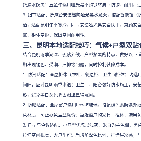
绝漏水隐患；五金件选用哑光黑不锈钢材质（防锈、耐用，
3. 细节适配：洗漱台安装
极简哑光黑水龙头
，搭配智能镜（
洒，适配昆明冬季寒冷，同时安装哑光黑安全扶手，兼顾安
霉、柜体变形，保障空间耐用性。
三、昆明本地适配技巧：气候+户型双贴
结合昆明雨季潮湿、强紫外线、户型紧凑的特点，做好以下
期出现褪色、受潮、压抑等问题，同时控制装修成本。
1. 防潮适配：全屋柜体（衣柜、餐边柜、卫生间柜体）均选
间隙，应对昆明雨季潮湿；卫生间、阳台做好防水施工，安
形，避免黑白灰色调因潮湿显得沉闷。
2. 防晒适配：全屋窗户选用Low-E玻璃，搭配浅色系防
色材质，防止褪色后显廉价；靠近窗户的家具、柜体，选用
3. 户型与色调适配：小户型优先以浅灰、米白为主色调，
拉伸空间视觉；大户型可适当增加深色比例，打造层次感，