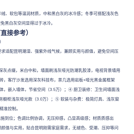
、羊绒、软包等温润材质，中和黑白灰的冰冷感；冬季可搭配浅灰色
避免黑白灰空间显得过于冰冷。
可直接参考）
）
要求适配昆明潮湿、强紫外线气候，兼顾实用与颜值，避免空间压
调，深灰点缀，米白中和，墙面刷浅灰哑光防潮乳胶漆，电视背景墙用
光砖，客厅沙发选用深灰科技布，茶几选用岩板+哑光黑金属框架
体，嵌入墙体，节省空间（3.5万）；④ 厨卫装修：卫生间墙面浅
橱柜浅灰哑光款（3.0万）；⑤ 软装与杂费：极简灯具、浅灰窗
，精准控制。
措施到位；色调比例协调，无压抑感，凸显高级感；材质质感出
顾颜值与实用，贴合昆明刚需家庭需求，无褪色、受潮、压抑等问