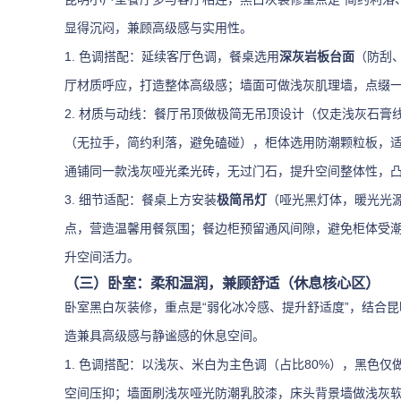
显得沉闷，兼顾高级感与实用性。
1. 色调搭配：延续客厅色调，餐桌选用
深灰岩板台面
（防刮
厅材质呼应，打造整体高级感；墙面可做浅灰肌理墙，点缀
2. 材质与动线：餐厅吊顶做极简无吊顶设计（仅走浅灰石
（无拉手，简约利落，避免磕碰），柜体选用防潮颗粒板，
通铺同一款浅灰哑光柔光砖，无过门石，提升空间整体性，
3. 细节适配：餐桌上方安装
极简吊灯
（哑光黑灯体，暖光光
点，营造温馨用餐氛围；餐边柜预留通风间隙，避免柜体受
升空间活力。
（三）卧室：柔和温润，兼顾舒适（休息核心区）
卧室黑白灰装修，重点是“弱化冰冷感、提升舒适度”，结合
造兼具高级感与静谧感的休息空间。
1. 色调搭配：以浅灰、米白为主色调（占比80%），黑色
空间压抑；墙面刷浅灰哑光防潮乳胶漆，床头背景墙做浅灰