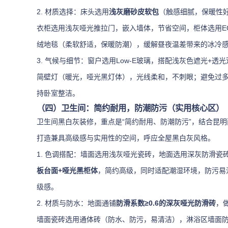
2. 材质选择：床头选用
浅灰磨砂皮软包
（触感细腻，保暖性
衣柜选用浅灰哑光推拉门，嵌入墙体，节省空间，柜体选用E
绒地毯（柔软舒适，保暖防潮），缓解昼夜温差带来的冰冷
3. 气候与细节：窗户选用Low-E玻璃，搭配浅灰色遮光
简壁灯（暖光，哑光黑灯体），光线柔和，不刺眼；避免过
持卧室整洁。
（四）卫生间：简约耐用，防潮防污（实用核心区）
卫生间黑白灰装修，重点是“简约耐用、防潮防污”，结合昆
打造兼具高级感与实用性的空间，呼应全屋黑白灰风格。
1. 色调搭配：墙面选用浅灰哑光瓷砖，地面选用深灰防滑
板台面+哑光黑柜体
，简约高级，同时适配潮湿环境，防污易
级感。
2. 材质与防水：地面通铺
防滑系数≥0.6的深灰哑光防滑砖
，
墙面瓷砖选用通体砖（防水、防污，易清洁），淋浴区墙面防水