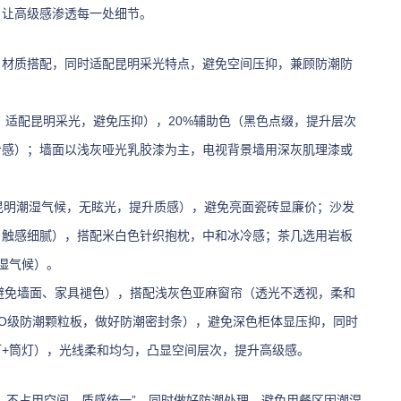
，让高级感渗透每一处细节。
、材质搭配，同时适配昆明采光特点，避免空间压抑，兼顾防潮防
主，适配昆明采光，避免压抑），20%辅助色（黑色点缀，提升层次
冷感）；墙面以浅灰哑光乳胶漆为主，电视背景墙用深灰肌理漆或
昆明潮湿气候，无眩光，提升质感），避免亮面瓷砖显廉价；沙发
，触感细腻），搭配米白色针织抱枕，中和冰冷感；茶几选用岩板
湿气候）。
避免墙面、家具褪色），搭配浅灰色亚麻窗帘（透光不透视，柔和
O级防潮颗粒板，做好防潮密封条），避免深色柜体显压抑，同时
+筒灯），光线柔和均匀，凸显空间层次，提升高级感。
、不占用空间、质感统一”，同时做好防潮处理，避免用餐区因潮湿