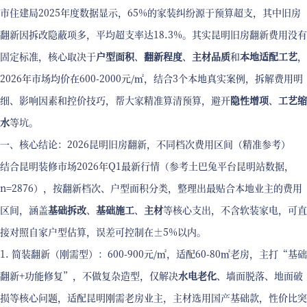
市住建局2025年度数据显示，65%的家装纠纷源于预算超支，其中旧房
翻新因拆改隐蔽项多，平均超支率达18.3%。其实昆明旧房翻新费用没有
固定标准，核心取决于
户型面积
、
翻新程度
、
主材品质
和
本地适配工艺
，
2026年市场均价在600-2000元/㎡，结合3个本地真实案例，拆解费用明
细、影响因素和控价技巧，帮大家精准算清预算，避开
隐性增项
、
工艺缩
水
等坑。
一、核心结论：2026昆明旧房翻新，不同档次费用区间（精准参考）
结合昆明装修市场2026年Q1最新行情（参考土巴兔平台昆明站数据，
n=2876），按翻新档次、户型面积分类，整理出最贴合本地业主的费用
区间，涵盖
基础拆改
、
基础施工
、
主材
等核心支出，不含软装家电，可直
接对照自家户型估算，误差可控制在±5%以内。
1. 简装翻新（刚需型）：600-900元/㎡，适配60-80㎡老房，主打“基础
翻新+功能修复”，不做复杂造型，仅解决
水电老化
、墙面脱落、地面破
损等核心问题，适配昆明刚需老房业主，主材选用国产基础款，性价比突