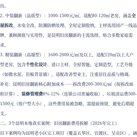
出。
2. 中装翻新（品质型）：1000-1500元/㎡，适配80-120㎡老房，涵盖
全
屋拆改
、水电全改、防潮防晒处理、全屋定制收纳，主材选用国产一线品
牌，兼顾颜值与实用性，是昆明旧房翻新的主流选择，贴合多数家庭需
求。
3. 精装翻新（高端型）：1600-2000元/㎡及以上，适配120㎡以上大户
型老房，包含
个性化设计
、进口主材、全屋智能、定制造型，工艺升级
（如微水泥、岩板背景墙），适配改善型业主，注重居住品质与格调。
补充：昆明旧房翻新核心附加成本——拆改费200-300元/㎡（按拆改面
积计算）、
装修管理费
8%-12%（连锁公司普遍收取）、垃圾清运费500-
1500元（按户型大小），这些费用易被忽略，需提前预留，避免后期超
支。
二、3个昆明本地真实案例：旧房翻新费用拆解（2026年完工）
以下案例均为昆明老小区完工项目（覆盖五华区、官渡区、呈贡区），涵