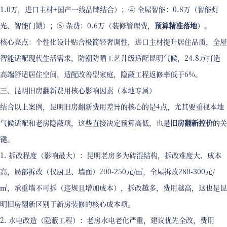
1.0万，进口主材+国产一线品牌结合）；④ 全屋智能：0.8万（智能灯
光、智能门锁）；⑤ 杂费：0.6万（装修管理费，
预算精准落地
）。
核心亮点：个性化设计贴合极简轻奢调性，进口主材提升居住品质，全屋
智能适配现代生活需求，防潮防晒工艺升级适配昆明气候，24.8万打造
高端舒适居住空间，适配改善型家庭，隐蔽工程返修率低于6%。
三、昆明旧房翻新费用核心影响因素（本地专属）
结合以上案例，昆明旧房翻新费用差异的核心的是4点，尤其要重视本地
气候适配和老房隐蔽项，这些直接决定预算高低，也是
旧房翻新控价
的关
键。
1. 拆改程度（影响最大）：昆明老房多为砖混结构，拆改难度大、成本
高，局部拆改（仅厨卫、墙面）200-250元/㎡，全屋拆改280-300元/
㎡，承重墙不可拆（违规且增加成本），拆改越多，费用越高，这也是昆
明旧房翻新区别于新房装修的核心成本项。
2. 水电改造（隐蔽工程）：老房水电老化严重，建议优先全改，费用