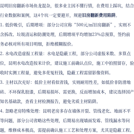
昆明旧房翻新市场鱼龙混杂，很多业主因不懂行情，在费用上踩坑，结合
行业数据和案例，这4个坑一定要避开，规避
旧房翻新费用陷阱
。
1. 低价吸引，后期增项：部分公司宣称“500元/㎡旧房翻新”，实则不
含拆改、垃圾清运和防潮处理，后期增项平均增加23%总预算，签约前
务必核对所有项目明细，拒绝模糊报价。
2. 水电改造虚报工程量：水电是隐蔽工程，部分公司虚报米数、多算点
位，昆明水电改造按米计价，建议施工前确认点位，施工中拍照留存，验
收时实测工程量，避免多花冤枉钱，隐蔽工程需留影像资料。
3. 主材以次充好：低价主材看似省钱，实则耐用性差，如低价非防滑地
砖、不环保乳胶漆，后期易损坏、需更换，反而增加成本，建议选择国产
知名基础款，查看主材检测报告，避免劣质主材陷阱。
4. 忽略老房特殊处理：昆明老房多存在墙体开裂、管线老化、地面不平
等问题，部分公司省略这些处理，后期易出现墙面发霉、管线漏水等问
题，维修成本极高，需提前确认施工工艺和处理方案，尤其是隐蔽工程。