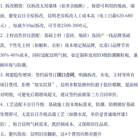
1. 拆改精简：仅拆改无用墙体（如多余隔断），保留可利用的地面、墙
面，避免盲目全屋拆改，昆明老房拆改人工成本高（电工日薪620-680
元），每减少10㎡拆改，可节省2500-3000元。
2. 主材高性价比搭配：基础主材（瓷砖、地砖）选国产一线品牌基础
款，个性化主材（如橱柜、衣柜）选本地定制品牌，比进口品牌节省
30%-40%成本，同时适配昆明气候，如定制柜选用EO级防潮颗粒板，兼
顾环保与防潮。
3. 规避隐性增项：签约前签订
闭口合同
，明确拆改、水电、主材等所有
项目费用，拒绝“按实结算”，昆明多数装修纠纷源于报价模糊，提前核
对明细，可避免后期增项超支，建议签约前做第三方合同审价。
4. 工艺适配不盲目升级：基础施工按本地标准来，防潮、防晒做好基础
处理即可，无需盲目升级高端工艺（如微水泥，单价是普通地坪漆3
倍），贴合昆明气候需求，既控制成本，又保障居住品质。
五、避坑指南：昆明旧房翻新，这4个费用坑绝对避开