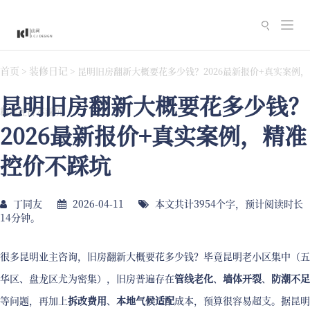
切
换
导
首页
装修日记
>
>
昆明旧房翻新大概要花多少钱？2026最新报价+真实案例，
航
昆明旧房翻新大概要花多少钱？
精准控价不踩坑
2026最新报价+真实案例，精准
控价不踩坑
丁同友
2026-04-11
本文共计3954个字，预计阅读时长
14分钟。
很多昆明业主咨询，旧房翻新大概要花多少钱？毕竟昆明老小区集中（五
华区、盘龙区尤为密集），旧房普遍存在
管线老化
、
墙体开裂
、
防潮不足
等问题，再加上
拆改费用
、
本地气候适配
成本，预算很容易超支。据昆明