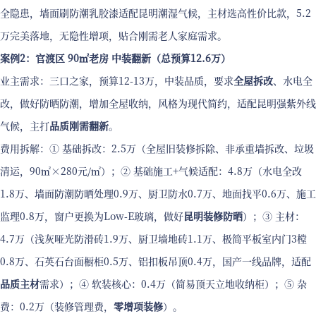
全隐患，墙面刷防潮乳胶漆适配昆明潮湿气候，主材选高性价比款，5.2
万完美落地，无隐性增项，贴合刚需老人家庭需求。
案例2：官渡区 90㎡老房 中装翻新（总预算12.6万）
业主需求：三口之家，预算12-13万，中装品质，要求
全屋拆改
、水电全
改，做好防晒防潮，增加全屋收纳，风格为现代简约，适配昆明强紫外线
气候，主打
品质刚需翻新
。
费用拆解：① 基础拆改：2.5万（全屋旧装修拆除、非承重墙拆改、垃圾
清运，90㎡×280元/㎡）；② 基础施工+气候适配：4.8万（水电全改
1.8万、墙面防潮防晒处理0.9万、厨卫防水0.7万、地面找平0.6万、施工
监理0.8万，窗户更换为Low-E玻璃，做好
昆明装修防晒
）；③ 主材：
4.7万（浅灰哑光防滑砖1.9万、厨卫墙地砖1.1万、极简平板室内门3樘
0.8万、石英石台面橱柜0.5万、铝扣板吊顶0.4万，国产一线品牌，适配
品质主材
需求）；④ 软装核心：0.4万（简易顶天立地收纳柜）；⑤ 杂
费：0.2万（装修管理费，
零增项装修
）。