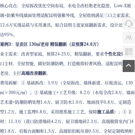
核心亮点：全屋拆改优化空间布局，水电全改杜绝老化隐患，Low-E玻
璃+防紫外线墙面处理适配昆明强紫外线，全屋收纳满足三口之家需求，
12.6万实现品质与实用兼具，贴合昆明主流家庭翻新需求，设计还原度
达95%。
案例3：呈贡区 130㎡老房 精装翻新（总预算24.8万）
业主需求：改善型家庭，预算24-25万，精装翻新，要求
个性化设计
、进
口主材、全屋智能，做好防潮防晒，打造极简轻奢风格，适配昆明大户型
老房，主打
高端改善翻新
。
费用拆解：① 基础拆改：3.9万（全屋拆改、墙体新建、垃圾清运，130
㎡×300元/㎡）；② 基础施工+工艺升级：8.2万（水电全改2.8万、墙面
艺术漆+防潮防晒处理1.6万、厨卫防水1.0万、地面找平0.8万、定制造
型1.2万、施工监理0.8万，采用德系施工工艺，保障
施工品质
）；③ 主
材：11.3万（进口防滑地砖4.2万、厨卫墙地砖2.3万、高端极简室内门4
樘1.8万、岩板台面橱柜1.5万、高端铝扣板吊顶0.5万、全屋定制收纳柜