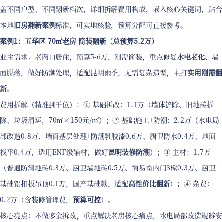
盖不同户型、不同翻新档次，详细拆解费用构成，嵌入核心关键词，贴合
本地
旧房翻新案例
标准，可实地核验，预算分配可直接参考。
案例1：五华区 70㎡老房 简装翻新（总预算5.2万）
业主需求：老两口居住，预算5-6万，刚需简装，重点修复
水电老化
、墙
面脱落，做好防潮处理，适配昆明雨季，无需复杂造型，主打
实用刚需翻
新
。
费用拆解（精准到千位）：① 基础拆改：1.1万（墙体铲除、旧地砖拆
除、垃圾清运，70㎡×150元/㎡）；② 基础施工+防潮：2.2万（水电局
部改造0.8万、墙面基层处理+防潮乳胶漆0.6万、厨卫防水0.4万、地面
找平0.4万，选用ENF级辅材，做好
昆明装修防潮
）；③ 主材：1.7万
（普通防滑地砖0.8万、厨卫墙地砖0.5万、简易室内门3樘0.3万、厨卫
基础铝扣板吊顶0.1万，国产基础款，适配
高性价比翻新
）；④ 杂费：
0.2万（含装修管理费，
预算可控
）。
核心亮点：不做多余拆改，重点解决老房核心痛点，水电局部改造规避安