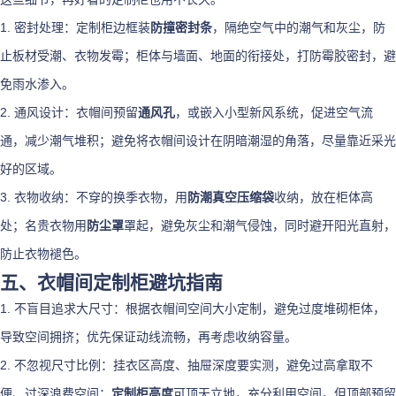
1. 密封处理：定制柜边框装
防撞密封条
，隔绝空气中的潮气和灰尘，防
止板材受潮、衣物发霉；柜体与墙面、地面的衔接处，打防霉胶密封，避
免雨水渗入。
2. 通风设计：衣帽间预留
通风孔
，或嵌入小型新风系统，促进空气流
通，减少潮气堆积；避免将衣帽间设计在阴暗潮湿的角落，尽量靠近采光
好的区域。
3. 衣物收纳：不穿的换季衣物，用
防潮真空压缩袋
收纳，放在柜体高
处；名贵衣物用
防尘罩
罩起，避免灰尘和潮气侵蚀，同时避开阳光直射，
防止衣物褪色。
五、衣帽间定制柜避坑指南
1. 不盲目追求大尺寸：根据衣帽间空间大小定制，避免过度堆砌柜体，
导致空间拥挤；优先保证动线流畅，再考虑收纳容量。
2. 不忽视尺寸比例：挂衣区高度、抽屉深度要实测，避免过高拿取不
便、过深浪费空间；
定制柜高度
可顶天立地，充分利用空间，但顶部预留