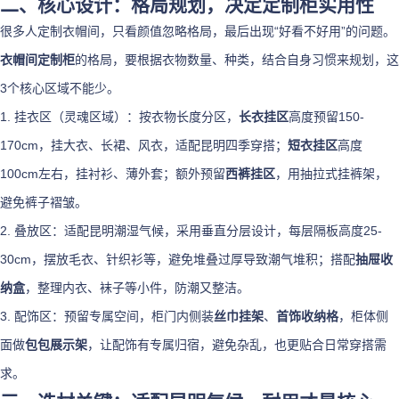
二、核心设计：格局规划，决定定制柜实用性
很多人定制衣帽间，只看颜值忽略格局，最后出现“好看不好用”的问题。
衣帽间定制柜
的格局，要根据衣物数量、种类，结合自身习惯来规划，这
3个核心区域不能少。
1. 挂衣区（灵魂区域）：按衣物长度分区，
长衣挂区
高度预留150-
170cm，挂大衣、长裙、风衣，适配昆明四季穿搭；
短衣挂区
高度
100cm左右，挂衬衫、薄外套；额外预留
西裤挂区
，用抽拉式挂裤架，
避免裤子褶皱。
2. 叠放区：适配昆明潮湿气候，采用垂直分层设计，每层隔板高度25-
30cm，摆放毛衣、针织衫等，避免堆叠过厚导致潮气堆积；搭配
抽屉收
纳盒
，整理内衣、袜子等小件，防潮又整洁。
3. 配饰区：预留专属空间，柜门内侧装
丝巾挂架
、
首饰收纳格
，柜体侧
面做
包包展示架
，让配饰有专属归宿，避免杂乱，也更贴合日常穿搭需
求。