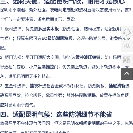
三、选材关键：适配昆明气候，耐用才是核心
昆明雨季潮湿、紫外线强，
衣帽间定制柜
的选材直接决定使用寿命，这3
个细节一定要注意，避免后期变形、发霉。
1. 板材选择：优先选
多层实木板
（防潮性强、结构稳定，适配昆明潮湿
气候）；预算有限可选
EO级防潮颗粒板
，必须带防潮涂层，避免吸水膨
胀。
2. 柜门选择：平开门适配大空间，铰链选
缓冲液压铰链
，防止昆明温差
导致柜门变形；小户型选
推拉门
，优先选上轨道，避免下轨道积水、卡
灰，适配昆明雨天多的特点。
3. 五金件选择：
挂衣杆
选铝合金或不锈钢材质，防潮防锈；
抽屉滑轨
选
静音阻尼款，拉合顺畅，承重性强；额外搭配
防潮珠
，放置在柜体角落，
应对昆明雨季潮气。
四、适配昆明气候：这些防潮细节不能省
效果图里不会体现气候问题，但这是昆明
衣帽间定制柜
的重中之重，忽略
这些细节，再好看的定制柜也用不长久。