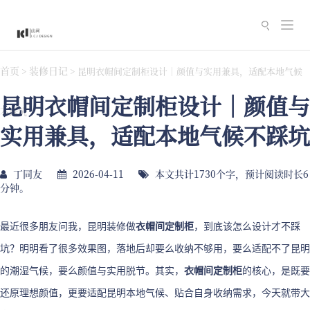
切
换
导
首页
装修日记
>
>
昆明衣帽间定制柜设计｜颜值与实用兼具，适配本地气候
航
昆明衣帽间定制柜设计｜颜值与
不踩坑
实用兼具，适配本地气候不踩坑
丁同友
2026-04-11
本文共计1730个字，预计阅读时长6
分钟。
最近很多朋友问我，昆明装修做
衣帽间定制柜
，到底该怎么设计才不踩
坑？明明看了很多效果图，落地后却要么收纳不够用，要么适配不了昆明
的潮湿气候，要么颜值与实用脱节。其实，
衣帽间定制柜
的核心，是既要
还原理想颜值，更要适配昆明本地气候、贴合自身收纳需求，今天就带大