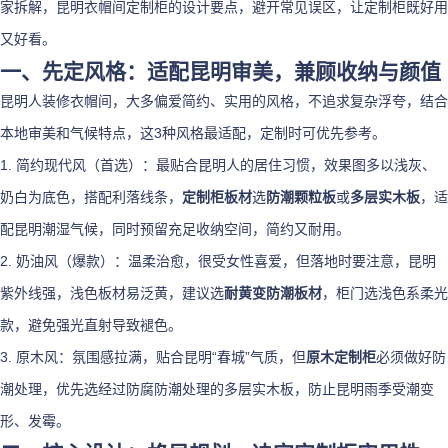
家拆解，昆明衣帽间定制柜的设计要点，避开常见误区，让定制柜既好用
又好看。
一、先定风格：适配昆明审美，兼顾收纳与颜值
昆明人装修衣帽间，大多偏爱简约、实用的风格，不追求复杂浮夸，结合
本地审美和气候特点，这3种风格最适配，定制时可优先参考。
1. 简约现代风（首选）：最贴合昆明人的居住习惯，效果图多以浅灰、
奶白为底色，搭配利落线条，
定制柜板材
选
防潮颗粒板
或
多层实木板
，适
配昆明潮湿气候，同时预留充足收纳空间，简约又耐用。
2. 奶油风（爆款）：温柔治愈，很受女性喜爱，但落地时要注意，昆明
紫外线强，浅色板材易泛黄，建议选
耐黄变防潮板材
，柜门选浅色系柔光
款，避免强光直射导致褪色。
3. 原木风：氛围感拉满，贴合昆明“春城”气质，但
原木定制柜
必须做好防
潮处理，优先选经过防腐防潮处理的多层实木板，防止昆明雨季受潮变
形、发霉。