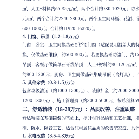
㎡，人工+材料约65-85元/㎡，两个合计约780-1020元；
元/㎡，两个合计约2240-2800元；两个卫生间马桶、花洒、
600-1000元；合计约11920-16320元。
4. 门窗、吊顶（1.2-1.8万元）
门窗：卧室、卫生间换基础断桥铝门窗（适配昆明温差大的特点），约
换，仅做基础维修，约500-800元；若更换基础防盗门，约150
吊顶：客餐厅做简单石膏线吊顶，人工+材料约80-120元/㎡，
约800-1200元；厨房、卫生间做基础集成吊顶（含灯具），合计
5. 其他杂费（0.8-1.5万元）
包含垃圾清运（约1000-1500元）、装修押金（约2000-3
1200-1800元）、施工管理费（约3000-5000元，按总预算
二、舒适精装（18-28万元）：品质改善，注重质感
舒适精装在基础简装的基础上，提升材料品质和工艺标准，
潮、防水、隔音工艺，适合注重居住品质的改善型家庭，具
1. 水电改造（3.5-4.8万元）