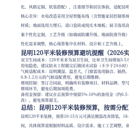
化、风格定制、软装搭配），注重细节和居住体验，适配昆
核心差异：水电改造采用全屋智能布线（含智能家居控制系
材质；地面选用大理石、进口瓷砖或纯实木地板；厨卫选用
案个性化定制，工艺升级（如墙面防潮升级、地面防滑升级
性化需求调整，核心预算集中在材料、设计和工艺升级上。
昆明120平米装修预算避坑提醒（2026
双卫生间成本：120平米多为双卫生间，比单卫生间增加3-
用电隐患，建议防水工程做完后做闭水试验（不少于24小时
气候适配成本：昆明潮湿、温差大，门窗需选用隔音、隔热
0.8-1.2万元的气候适配费用，避免后期维修。
增项控制：签订合同前，明确所有装修项目、材料品牌、型
增项环节，避免后期加项收费。
备用金预留：建议在总预算中预留5%-10%的备用金（约0.
改），避免预算超支。
总结：昆明120平米装修预算，按需分配
昆明120平米装修，预算10-15万元可满足刚需改善简装，1
间，具体预算需根据材料品质、设计需求、施工工艺调整。