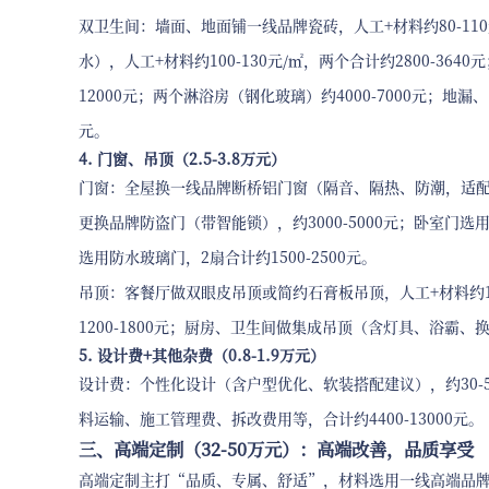
双卫生间：墙面、地面铺一线品牌瓷砖，人工+材料约80-110元
水），人工+材料约100-130元/㎡，两个合计约2800-36
12000元；两个淋浴房（钢化玻璃）约4000-7000元；地漏、防
元。
4. 门窗、吊顶（2.5-3.8万元）
门窗：全屋换一线品牌断桥铝门窗（隔音、隔热、防潮，适配昆明气候
更换品牌防盗门（带智能锁），约3000-5000元；卧室门选用
选用防水玻璃门，2扇合计约1500-2500元。
吊顶：客餐厅做双眼皮吊顶或简约石膏板吊顶，人工+材料约120
1200-1800元；厨房、卫生间做集成吊顶（含灯具、浴霸、换气
5. 设计费+其他杂费（0.8-1.9万元）
设计费：个性化设计（含户型优化、软装搭配建议），约30-50
料运输、施工管理费、拆改费用等，合计约4400-13000元。
三、高端定制（32-50万元）：高端改善，品质享受
高端定制主打“品质、专属、舒适”，材料选用一线高端品