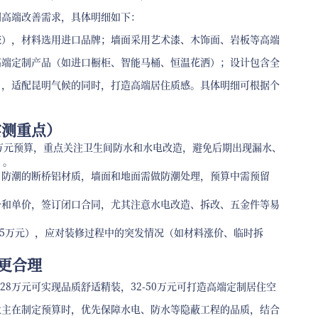
明高端改善需求，具体明细如下：
统），材料选用进口品牌；墙面采用艺术漆、木饰面、岩板等高端
高端定制产品（如进口橱柜、智能马桶、恒温花洒）；设计包含全
），适配昆明气候的同时，打造高端居住质感。具体明细可根据个
实测重点）
5万元预算，重点关注卫生间防水和水电改造，避免后期出现漏水、
）。
、防潮的断桥铝材质，墙面和地面需做防潮处理，预算中需预留
号和单价，签订闭口合同，尤其注意水电改造、拆改、五金件等易
5-5万元），应对装修过程中的突发情况（如材料涨价、临时拆
更合理
8-28万元可实现品质舒适精装，32-50万元可打造高端定制居住空
业主在制定预算时，优先保障水电、防水等隐蔽工程的品质，结合