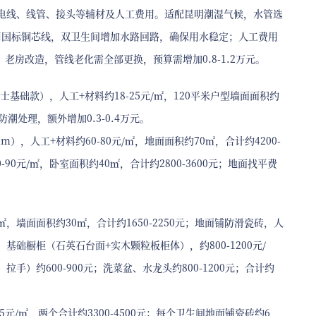
管、电线、线管、接头等辅材及人工费用。适配昆明潮湿气候，水管选
用国标铜芯线，双卫生间增加水路回路，确保用水稳定；人工费用
5万元；老房改造，管线老化需全部更换，预算需增加0.8-1.2万元。
基础款），人工+材料约18-25元/㎡，120平米户型墙面面积约
防潮处理，额外增加0.3-0.4万元。
），人工+材料约60-80元/㎡，地面面积约70㎡，合计约4200-
90元/㎡，卧室面积约40㎡，合计约2800-3600元；地面找平费
/㎡，墙面面积约30㎡，合计约1650-2250元；地面铺防滑瓷砖，人
0元；基础橱柜（石英石台面+实木颗粒板柜体），约800-1200元/
拉手）约600-900元；洗菜盆、水龙头约800-1200元；合计约
元/㎡，两个合计约3300-4500元；每个卫生间地面铺瓷砖约6