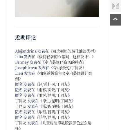
近期评论
Alejandrina
发表在《
厨房橱柜的最佳油漆类型
》
Lilia
发表在《
极简轻奢的衣帽间，这样设计！
》
Penney
发表在《
室内装修侘寂风的特点
》
Josephfrova
发表在《
森/绿景苑/丁同友
》
Lien
发表在《
抽象派极简主义室内装修设计案
例
》
匿名
发表在《
经/碧桂园/丁同友
》
匿名
发表在《
雨雾/实景/丁同友
》
匿名
发表在《
雨雾/昆明/丁同友
》
丁同友
发表在《
浮生/昆明/丁同友
》
丁同友
发表在《
乐理/昆明/丁同友
》
匿名
发表在《
乐理/昆明/丁同友
》
匿名
发表在《
浮生/昆明/丁同友
》
丁同友
发表在《
儿童房装修乳胶漆颜色怎么选
择
》