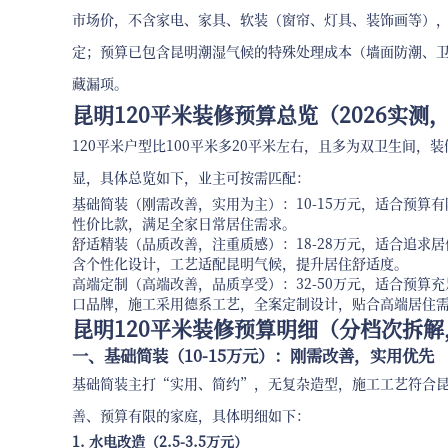
市场价，不含家电、家具、软装（窗帘、灯具、装饰画等），
定；预算已包含昆明潮湿气候的特殊处理成本（墙面防潮、
藏漏项。
昆明120平米装修预算总览（2026实测
120平米户型比100平米多20平米左右，且多为双卫生间
显，具体总览如下，业主可按需匹配：
基础简装（刚需改善，实用为主）：10-15万元，适合预
性价比款，满足全家日常居住需求。
舒适精装（品质改善，注重质感）：18-28万元，适合追
含个性化设计，工艺适配昆明气候，提升居住舒适度。
高端定制（高端改善，品质享受）：32-50万元，适合预
口品牌，施工采用德系工艺，全案定制设计，贴合高端居住
昆明120平米装修预算明细（分档次拆解
一、基础简装（10-15万元）：刚需改善，实用优先
基础简装主打“实用、简约”，无复杂造型，施工工艺符合
善、预算有限的家庭，具体明细如下：
1. 水电改造（2.5-3.5万元）