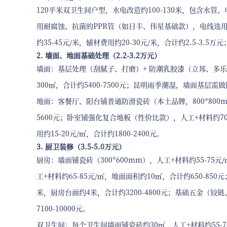
120平米双卫生间户型，水电改造约100-130米，包含水
用耐腐蚀、抗菌的PPR管（如日丰、伟星基础款），电线选
约35-45元/米，辅材费用约20-30元/米，合计约2.5-3.
2. 墙面、地面基础处理（2.2-3.2万元）
墙面：基层处理（刮腻子、打磨）+ 防潮乳胶漆（立邦、多乐士
300㎡，合计约5400-7500元；昆明雨季潮湿，墙面基层需做
地面：客餐厅、阳台铺普通防滑瓷砖（本土品牌，800*800mm
5600元；卧室铺强化复合地板（性价比款），人工+材料约70-
用约15-20元/㎡，合计约1800-2400元。
3. 厨卫装修（3.5-5.0万元）
厨房：墙面铺瓷砖（300*600mm），人工+材料约55-75元
工+材料约65-85元/㎡，地面面积约10㎡，合计约650-85
米，厨房台面约4米，合计约3200-4800元；基础五金（铰链、
7100-10000元。
双卫生间：每个卫生间墙面铺瓷砖约30㎡，人工+材料约55-75