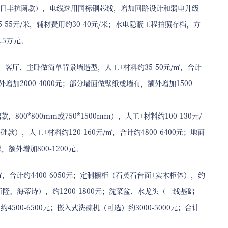
星、日丰抗菌款），电线选用国标铜芯线，增加回路设计和弱电升级
55元/米，辅材费用约30-40元/米；水电隐蔽工程拍照存档，方
.5万元。
客厅、主卧做简单背景墙造型，人工+材料约35-50元/㎡，合计
外增加2000-4000元；部分墙面做壁纸或墙布，额外增加1500-
*800mm或750*1500mm），人工+材料约100-130元/
款），人工+材料约120-160元/㎡，合计约4800-6400元；地面
，额外增加800-1200元。
㎡，合计约4400-6050元；定制橱柜（石英石台面+实木柜体），约
（如百隆、海蒂诗），约1200-1800元；洗菜盆、水龙头（一线基础
4500-6500元；嵌入式洗碗机（可选）约3000-5000元；合计