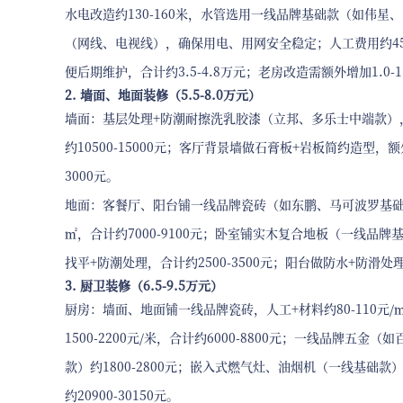
水电改造约130-160米，水管选用一线品牌基础款（如伟
（网线、电视线），确保用电、用网安全稳定；人工费用约45-
便后期维护，合计约3.5-4.8万元；老房改造需额外增加1.0-1
2. 墙面、地面装修（5.5-8.0万元）
墙面：基层处理+防潮耐擦洗乳胶漆（立邦、多乐士中端款），
约10500-15000元；客厅背景墙做石膏板+岩板简约造型，额
3000元。
地面：客餐厅、阳台铺一线品牌瓷砖（如东鹏、马可波罗基础款，800
㎡，合计约7000-9100元；卧室铺实木复合地板（一线品牌基础
找平+防潮处理，合计约2500-3500元；阳台做防水+防滑处理
3. 厨卫装修（6.5-9.5万元）
厨房：墙面、地面铺一线品牌瓷砖，人工+材料约80-110元/
1500-2200元/米，合计约6000-8800元；一线品牌五金
款）约1800-2800元；嵌入式燃气灶、油烟机（一线基础款）约
约20900-30150元。