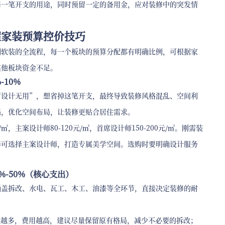
每一笔开支的用途，同时预留一定的备用金，应对装修中的突发情
握家装预算控价技巧
期软装的全流程，每一个板块的预算分配都有明确比例，可根据家
其他板块资金不足。
10%
“设计无用”，想省掉这笔开支，最终导致装修风格混乱、空间利
陷，优化空间布局，让装修更贴合居住需求。
，主案设计师80-120元/㎡，首席设计师150-200元/㎡。刚需装
修可选择主案设计师，打造专属美学空间。选购时要明确设计服务
%-50%（核心支出）
涵盖拆改、水电、瓦工、木工、油漆等全环节，直接决定装修的耐
，拆改越多，费用越高，建议尽量保留原有格局，减少不必要的拆改；