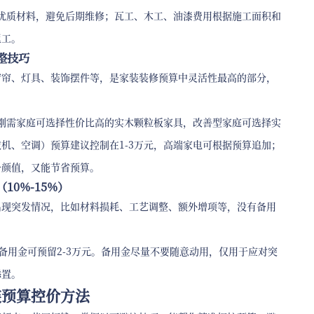
用优质材料，避免后期维修；瓦工、木工、油漆费用根据施工面积和
返工。
整技巧
窗帘、灯具、装饰摆件等，是家装装修预算中灵活性最高的部分，
，刚需家庭可选择性价比高的实木颗粒板家具，改善型家庭可选择实
机、空调）预算建议控制在1-3万元，高端家电可根据预算追加；
升颜值，又能节省预算。
10%-15%）
出现突发情况，比如材料损耗、工艺调整、额外增项等，没有备用
，备用金可预留2-3万元。备用金尽量不要随意动用，仅用于应对突
添置。
装预算控价方法