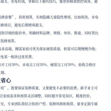
算超支、花冤枉钱，掌握以下避坑技巧，能帮你精准把控预算，避
价装修套餐”，看似划算，实则隐藏大量隐性增项，比如拆改、水电
装修项目，避免后期增项超支。
家提供详细的报价单，明确材料品牌、规格、单价、数量，同时货比
装装修预算。
味追求高端，刚需家庭可优先保证硬装质量，软装可后期慢慢升级；
避免某一板块过度花费。
开工付30%、水电完工付30%、硬装完工付30%、验收合格付
工期。
更省心
备用”，既要保证装修质量，又要避免不必要的浪费。新手业主可
结合家庭需求和预算灵活调整，同时避开常见误区，精准控价。
作室
，专业团队将结合你的户型、装修风格和预算，量身定制专属