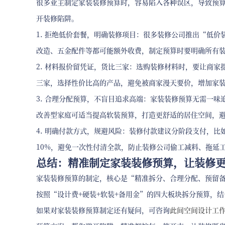
很多业主制定家装装修预算时，容易陷入各种误区，导致预
开装修陷阱。
1. 拒绝低价套餐，明确装修项目：很多装修公司推出“低
改造、五金配件等都可能额外收费，制定预算时要明确所有
2. 材料报价留凭证，货比三家：选购装修材料时，要让商
三家，选择性价比高的产品，避免被商家漫天要价，增加家
3. 合理分配预算，不盲目追求高端：家装装修预算无需一
改善型家庭可适当提高软装预算，打造更舒适的居住空间，
4. 明确付款方式，规避风险：装修付款建议分阶段支付，比如
10%，避免一次性付清全款，防止装修公司偷工减料、拖延
总结：精准制定家装装修预算，让装修
家装装修预算的制定，核心是“精准拆分、合理分配、预留
按照“设计费+硬装+软装+备用金”的四大板块拆分预算，
如果对家装装修预算制定还有疑问，可咨询
此间空间设计工