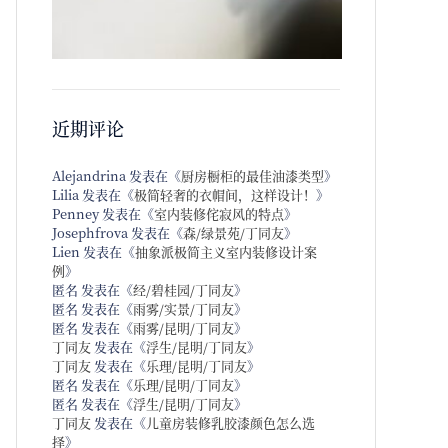
近期评论
Alejandrina
发表在《
厨房橱柜的最佳油漆类型
》
Lilia
发表在《
极简轻奢的衣帽间，这样设计！
》
Penney
发表在《
室内装修侘寂风的特点
》
Josephfrova
发表在《
森/绿景苑/丁同友
》
Lien
发表在《
抽象派极简主义室内装修设计案
例
》
匿名
发表在《
经/碧桂园/丁同友
》
匿名
发表在《
雨雾/实景/丁同友
》
匿名
发表在《
雨雾/昆明/丁同友
》
丁同友
发表在《
浮生/昆明/丁同友
》
丁同友
发表在《
乐理/昆明/丁同友
》
匿名
发表在《
乐理/昆明/丁同友
》
匿名
发表在《
浮生/昆明/丁同友
》
丁同友
发表在《
儿童房装修乳胶漆颜色怎么选
择
》