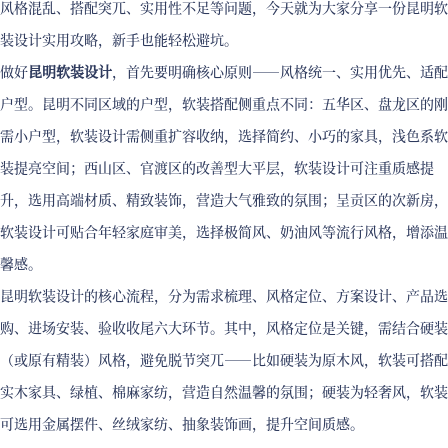
风格混乱、搭配突兀、实用性不足等问题，今天就为大家分享一份昆明软
装设计实用攻略，新手也能轻松避坑。
做好
昆明软装设计
，首先要明确核心原则——风格统一、实用优先、适配
户型。昆明不同区域的户型，软装搭配侧重点不同：五华区、盘龙区的刚
需小户型，软装设计需侧重扩容收纳，选择简约、小巧的家具，浅色系软
装提亮空间；西山区、官渡区的改善型大平层，软装设计可注重质感提
升，选用高端材质、精致装饰，营造大气雅致的氛围；呈贡区的次新房，
软装设计可贴合年轻家庭审美，选择极简风、奶油风等流行风格，增添温
馨感。
昆明软装设计的核心流程，分为需求梳理、风格定位、方案设计、产品选
购、进场安装、验收收尾六大环节。其中，风格定位是关键，需结合硬装
（或原有精装）风格，避免脱节突兀——比如硬装为原木风，软装可搭配
实木家具、绿植、棉麻家纺，营造自然温馨的氛围；硬装为轻奢风，软装
可选用金属摆件、丝绒家纺、抽象装饰画，提升空间质感。