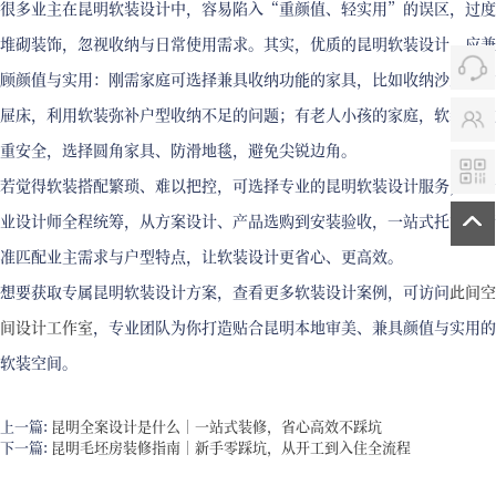
很多业主在昆明软装设计中，容易陷入“重颜值、轻实用”的误区，过度
堆砌装饰，忽视收纳与日常使用需求。其实，优质的昆明软装设计，应兼
顾颜值与实用：刚需家庭可选择兼具收纳功能的家具，比如收纳沙发、抽
屉床，利用软装弥补户型收纳不足的问题；有老人小孩的家庭，软装需注
重安全，选择圆角家具、防滑地毯，避免尖锐边角。
若觉得软装搭配繁琐、难以把控，可选择专业的昆明软装设计服务，由专
业设计师全程统筹，从方案设计、产品选购到安装验收，一站式托管，精
准匹配业主需求与户型特点，让软装设计更省心、更高效。
想要获取专属昆明软装设计方案，查看更多软装设计案例，可访问
此间空
间设计工作室
，专业团队为你打造贴合昆明本地审美、兼具颜值与实用的
软装空间。
上一篇:
昆明全案设计是什么｜一站式装修，省心高效不踩坑
下一篇:
昆明毛坯房装修指南｜新手零踩坑，从开工到入住全流程