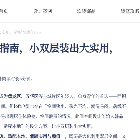
首页
设计案例
软装饰品
装修攻略
出大实用，适配本地年轻人
设计指南，小双层装出大实用，
计阅读时长5分钟。
成为
盘龙区、五华区
等主城片区年轻人、单身青年的首选——面积
间。但loft户型也存在“空间狭小、采光不均、潮湿易闷、动线不
容易出现居住体验差、空间浪费的情况。
此间空间设计
创始人韩晶
上、适配本地”的设计方案，让小双层装出大实用。
透、适配本地、兼顾实用与颜值
”，既要最大化利用双层空间，又