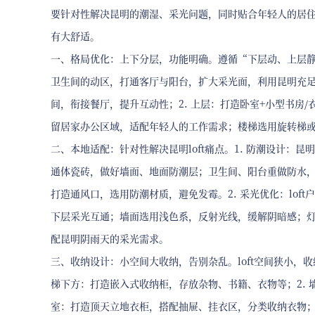
要针对性解决昆明的潮湿、采光问题，同时贴合年轻人的居住习
有大舒适。
一、格局优化：上下分层，功能明确。遵循“下层动、上层静”
卫生间的动区，打通客厅与阳台，扩大采光面，利用昆明充
间，衔接餐厅，提升互动性；2. 上层：打造卧室+小型书房
留居家办公区域，适配年轻人的工作需求；楼梯选用旋转梯
二、本地适配：针对性解决昆明loft痛点。1. 防潮设计：昆
通体瓷砖，做好墙面、地面防潮层；卫生间、阳台重做防水，
打造通风口，选用防潮材质，避免发霉。2. 采光优化：lo
下层采光互通；墙面选用浅色系，反射光线，缓解阴暗感；灯
配昆明阴雨天的采光需求。
三、收纳设计：小空间大收纳，告别杂乱。loft空间狭小，
梯下方：打造嵌入式收纳柜，存放杂物、书籍、衣物等；2. 
室：打造顶天立地衣柜，搭配抽屉、挂衣区，分类收纳衣物；