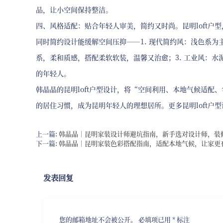
品，让小空间保持整洁。
四、风格适配：贴合年轻人审美，简约又时尚。昆明loft
同时简约设计能缓解空间压抑——1. 现代简约风：浅色系为
系，柔和质感，搭配柔软软装，温馨又治愈；3. 工业风：
的年轻人。
韩晶晶的昆明loft户型设计，将“空间利用、本地气候适
的居住习惯，成为昆明年轻人的理想居所。更多昆明loft户
上一篇:
韩晶晶｜昆明家装设计师避坑指南，新手选对设计师，装修
下一篇:
韩晶晶｜昆明家装色彩搭配指南，适配本地气候，让家更
发表回复
您的邮箱地址不会被公开。
必填项已用
*
标注