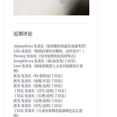
近期评论
Alejandrina
发表在《
厨房橱柜的最佳油漆类型
》
Lilia
发表在《
极简轻奢的衣帽间，这样设计！
》
Penney
发表在《
室内装修侘寂风的特点
》
Josephfrova
发表在《
森/绿景苑/丁同友
》
Lien
发表在《
抽象派极简主义室内装修设计案
例
》
匿名
发表在《
经/碧桂园/丁同友
》
匿名
发表在《
雨雾/实景/丁同友
》
匿名
发表在《
雨雾/昆明/丁同友
》
丁同友
发表在《
浮生/昆明/丁同友
》
丁同友
发表在《
乐理/昆明/丁同友
》
匿名
发表在《
乐理/昆明/丁同友
》
匿名
发表在《
浮生/昆明/丁同友
》
丁同友
发表在《
儿童房装修乳胶漆颜色怎么选
择
》