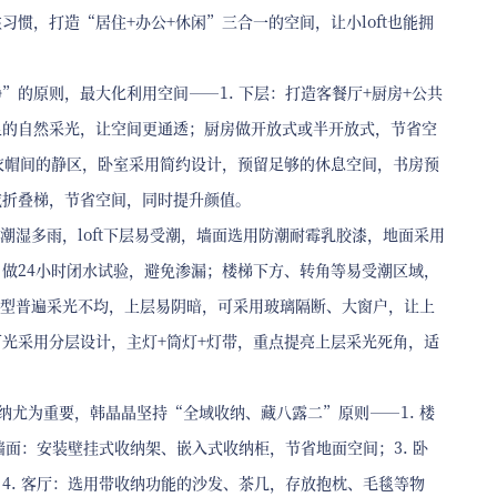
惯，打造“居住+办公+休闲”三合一的空间，让小loft也能拥
的原则，最大化利用空间——1. 下层：打造客餐厅+厨房+公共
足的自然采光，让空间更通透；厨房做开放式或半开放式，节省空
/衣帽间的静区，卧室采用简约设计，预留足够的休息空间，书房预
或折叠梯，节省空间，同时提升颜值。
明潮湿多雨，loft下层易受潮，墙面选用防潮耐霉乳胶漆，地面采用
做24小时闭水试验，避免渗漏；楼梯下方、转角等易受潮区域，
ft户型普遍采光不均，上层易阴暗，可采用玻璃隔断、大窗户，让上
光采用分层设计，主灯+筒灯+灯带，重点提亮上层采光死角，适
收纳尤为重要，韩晶晶坚持“全域收纳、藏八露二”原则——1. 楼
墙面：安装壁挂式收纳架、嵌入式收纳柜，节省地面空间；3. 卧
4. 客厅：选用带收纳功能的沙发、茶几，存放抱枕、毛毯等物