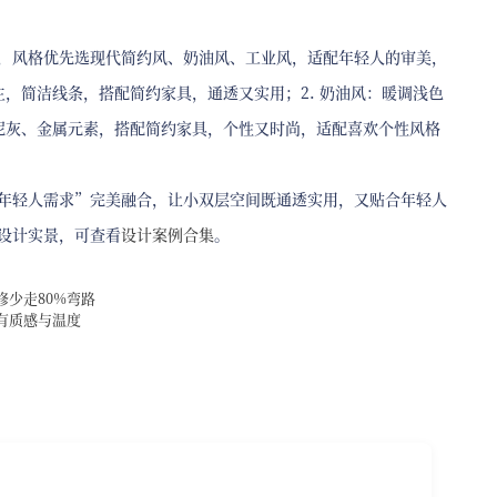
户型，风格优先选现代简约风、奶油风、工业风，适配年轻人的审美，
主，简洁线条，搭配简约家具，通透又实用；2. 奶油风：暖调浅色
水泥灰、金属元素，搭配简约家具，个性又时尚，适配喜欢个性风格
配、年轻人需求”完美融合，让小双层空间既通透实用，又贴合年轻人
型设计实景，可查看
设计案例合集
。
少走80%弯路
有质感与温度