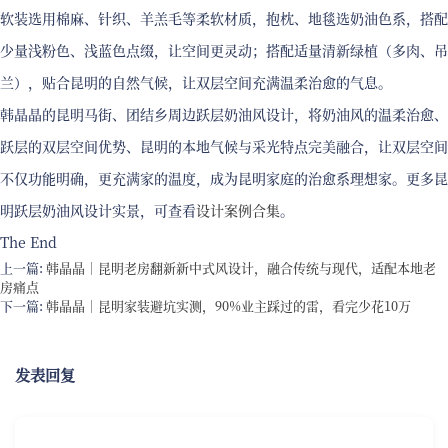
软装选用棉麻、针织、羊羔毛等柔软材质，抱枕、地毯选奶油色系，搭配
少量浅粉色、浅蓝色点缀，让空间更灵动；搭配适量清新绿植（多肉、吊
兰），贴合昆明的自然气候，让双层空间充满温柔治愈的气息。
韩晶晶的昆明马街、团结乡周边跃层奶油风设计，将奶油风的温柔治愈、
跃层的双层空间优势、昆明的本地气候与采光特点完美融合，让双层空间
不仅功能明确，更充满家的温度，成为昆明家庭的治愈系理想家。更多昆
明跃层奶油风设计实景，可查看
设计案例合集
。
The End
上一篇:
韩晶晶｜昆明老房翻新新中式风设计，融合传统与现代，适配本地老
房痛点
下一篇:
韩晶晶｜昆明家装避坑实测，90%业主踩过的雷，看完少花10万
发表回复