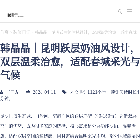
切
换
导
首页
装修日记
>
>
韩晶晶｜昆明跃层奶油风设计，双层温柔治愈，适配春城
航
韩晶晶｜昆明跃层奶油风设计，
采光与气候
双层温柔治愈，适配春城采光与
气候
丁同友
2026-04-11
本文共计1121个字，预计阅读时长4
分钟。
昆明世博生态城、白沙河、空港片区的跃层户型（90-160㎡）凭借双层
空间的优势，成为很多家庭的选择，核心需求是分层功能明确、温馨治
愈、适配双层空间的通透感，同时需结合昆明采光不均、部分区域潮湿的