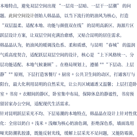
本地特点，避免双层空间出现 “一层亮一层暗、一层干一层潮” 的问
题。
此间空间设计
创始人韩晶晶，以当下流行的奶油风为核心，打造
“双层温柔、适配本地、功能与颜值双在线” 的昆明高新区、海源片区
跃层设计方案，让双层空间充满治愈感，又贴合昆明的居住需求。
韩晶晶认为，奶油风的暖调浅色系、柔和质感，与昆明 “春城” 的温润
气质高度契合，适配跃层双层空间的设计，核心是 “上下风格统一、分
层功能适配、本地气候兼顾”。在格局规划上，遵循 **“下层动、上层
静”** 原则，下层打造客餐厅 + 厨房 + 公共卫生间的动区，打通客厅与
阳台，最大化利用昆明的自然采光，让公共区域通透又温馨；上层打造卧
室 + 书房 + 衣帽间的静区，卧室集中布局，保障休息的静谧性，书房预
留居家办公空间，适配现代生活需求。
针对昆明跃层采光不均、下层易潮的本地特点，韩晶晶在设计上针对性优
化：全房以奶白 + 浅米 + 浅咖为核心奶油色调，拒绝深色系，墙面选用
哑光防潮乳胶漆，既能反射光线，缓解上层采光不足问题，又能防霉菌，