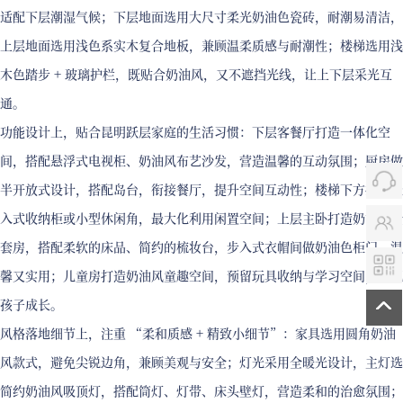
适配下层潮湿气候；下层地面选用大尺寸柔光奶油色瓷砖，耐潮易清洁，
上层地面选用浅色系实木复合地板，兼顾温柔质感与耐潮性；楼梯选用浅
木色踏步 + 玻璃护栏，既贴合奶油风，又不遮挡光线，让上下层采光互
通。
功能设计上，贴合昆明跃层家庭的生活习惯：下层客餐厅打造一体化空
间，搭配悬浮式电视柜、奶油风布艺沙发，营造温馨的互动氛围；厨房做
半开放式设计，搭配岛台，衔接餐厅，提升空间互动性；楼梯下方打造嵌
入式收纳柜或小型休闲角，最大化利用闲置空间；上层主卧打造奶油风全
套房，搭配柔软的床品、简约的梳妆台，步入式衣帽间做奶油色柜门，温
馨又实用；儿童房打造奶油风童趣空间，预留玩具收纳与学习空间，适配
孩子成长。
风格落地细节上，注重 “柔和质感 + 精致小细节”：家具选用圆角奶油
风款式，避免尖锐边角，兼顾美观与安全；灯光采用全暖光设计，主灯选
简约奶油风吸顶灯，搭配筒灯、灯带、床头壁灯，营造柔和的治愈氛围；