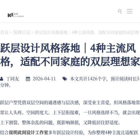
切
换
导
首页
装修日记
>
>
跃层设计风格落地｜4种主流风格，适配不同家庭的双层理
航
跃层设计风格落地｜4种主流风
想家
格，适配不同家庭的双层理想家
丁同友
2026-04-11
本文共计1426个字，预计阅读时长5
分钟。
跃层户型凭借双层空间的通透感与层次感，深受业主喜爱，但风格落地常
常让人头疼。空间跨度大、上下层衔接难，一旦风格选择不当，就会出现
上下割裂、整体杂乱的问题，既影响颜值，又降低居住舒适度。
结合
昆明此间设计工作室
多年跃层设计经验，为你整理4种主流且适配跃