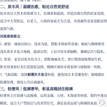
二、原木风｜温暖治愈，贴近自然更舒适
原木风以天然木材质感为主，色调柔和温润，营造治愈自然的居家氛围，
适合中大型跃层，有老人、小孩的家庭尤为合适，木质属性也更适配昆明
湿润气候。
风格落地要点：
1. 硬装：墙面以奶白、浅米为底，搭配木饰面背景墙；地面与楼梯使用
浅色系实木复合地板，温润自然；上层可用木质隔断，兼顾层次与隐私。
2. 软装：家具以原木色为主，搭配棉麻布艺；客厅摆放绿植增添生机，
卧室用柔和灯光打造放松氛围；楼梯区域用木质装饰与绿植统一风格。
3. 气候适配：选择
耐潮实木复合
材质，避免纯实木受潮变形；墙地做好
防潮处理，保持公共区域通风。
三、轻奢风｜低调奢华，彰显高端居住格调
轻奢风主打质感与高级感，运用金属、石材、木饰面等材质，简约中透出
精致，适合大户型跃层与改善型住宅，满足追求品质与格调的家庭。