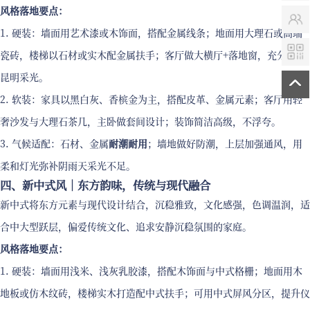
风格落地要点：
1. 硬装：墙面用艺术漆或木饰面，搭配金属线条；地面用大理石或高端
瓷砖，楼梯以石材或实木配金属扶手；客厅做大横厅+落地窗，充分利用
昆明采光。
2. 软装：家具以黑白灰、香槟金为主，搭配皮革、金属元素；客厅用轻
奢沙发与大理石茶几，主卧做套间设计；装饰简洁高级，不浮夸。
3. 气候适配：石材、金属
耐潮耐用
；墙地做好防潮，上层加强通风，用
柔和灯光弥补阴雨天采光不足。
四、新中式风｜东方韵味，传统与现代融合
新中式将东方元素与现代设计结合，沉稳雅致，文化感强，色调温润，适
合中大型跃层，偏爱传统文化、追求安静沉稳氛围的家庭。
风格落地要点：
1. 硬装：墙面用浅米、浅灰乳胶漆，搭配木饰面与中式格栅；地面用木
地板或仿木纹砖，楼梯实木打造配中式扶手；可用中式屏风分区，提升仪