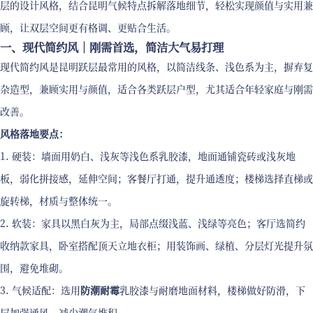
层的设计风格，结合昆明气候特点拆解落地细节，轻松实现颜值与实用兼
顾，让双层空间更有格调、更贴合生活。
一、现代简约风｜刚需首选，简洁大气易打理
现代简约风是昆明跃层最常用的风格，以简洁线条、浅色系为主，摒弃复
杂造型，兼顾实用与颜值，适合各类跃层户型，尤其适合年轻家庭与刚需
改善。
风格落地要点：
1. 硬装：墙面用奶白、浅灰等浅色系乳胶漆，地面通铺瓷砖或浅灰地
板，弱化拼接感，延伸空间；客餐厅打通，提升通透度；楼梯选择直梯或
旋转梯，材质与整体统一。
2. 软装：家具以黑白灰为主，局部点缀浅蓝、浅绿等亮色；客厅选简约
收纳款家具，卧室搭配顶天立地衣柜；用装饰画、绿植、分层灯光提升氛
围，避免堆砌。
3. 气候适配：选用
防潮耐霉
乳胶漆与耐磨地面材料，楼梯做好防滑，下
层加强通风，减少潮气堆积。