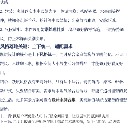
式感。
2. 软装：家具以实木中式款为主，色调沉稳；搭配瓷器、水墨画等摆
件，楼梯旁点缀兰花、松针等中式绿植；卧室简洁雅致，安静舒适。
3. 气候适配：木作选用
防潮处理
材质，墙地做好防霉措施，下层保持通
风，防止木饰面受潮变形。
风格落地关键：上下统一，适配需求
跃层设计的核心是
上下风格统一
，同时贴合家庭结构与昆明气候。不盲目
跟风、不堆砌元素，根据空间大小与生活习惯搭配，才能做到好看又好
用。
结语：跃层风格没有绝对好坏，只有适不适合。现代简约、原木、轻奢、
新中式，只要结合审美、需求与本地气候合理落地，都能打造出理想的双
层生活。更多实景方案可查看
设计案例合集
，实现颜值与舒适兼备的理想
居所。
上一篇:
跃层户型优化技巧｜打破空间局限，让双层空间更通透实用
下一篇:
昆明乳胶漆全房配色逻辑｜韩晶晶本地实操，新手也能配出高级感