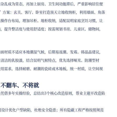
间杂乱成为常态，再加上厨房、卫生间功能滞后，严重影响居住便
”方案：玄关、客厅、卧室打造顶天立地收纳柜，利用墙面、角落
化操作台布局，增加吊柜、地柜收纳，适配昆明家庭烹饪习惯，让
桶，提升整洁度与使用舒适度；按需规划书房、儿童区、储物间，
墙面材质不适应本地潮湿气候，后期易返潮、发霉。韩晶晶建议，
易清洁的乳胶漆，结合昆明气候特点，优先选择哑光、防潮型材
使用需求，选择耐磨、耐潮的瓷砖或木地板，统一材质，让空间视
、不翻车、不将就
凭借多年实操经验，总结出3个核心改造原则，帮业主避开改造陷
，用设计优化户型缺陷，杜绝安全隐患；所有隐蔽工程严格按照规范