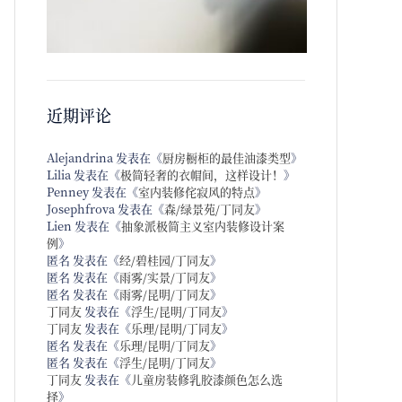
近期评论
Alejandrina
发表在《
厨房橱柜的最佳油漆类型
》
Lilia
发表在《
极简轻奢的衣帽间，这样设计！
》
Penney
发表在《
室内装修侘寂风的特点
》
Josephfrova
发表在《
森/绿景苑/丁同友
》
Lien
发表在《
抽象派极简主义室内装修设计案
例
》
匿名
发表在《
经/碧桂园/丁同友
》
匿名
发表在《
雨雾/实景/丁同友
》
匿名
发表在《
雨雾/昆明/丁同友
》
丁同友
发表在《
浮生/昆明/丁同友
》
丁同友
发表在《
乐理/昆明/丁同友
》
匿名
发表在《
乐理/昆明/丁同友
》
匿名
发表在《
浮生/昆明/丁同友
》
丁同友
发表在《
儿童房装修乳胶漆颜色怎么选
择
》