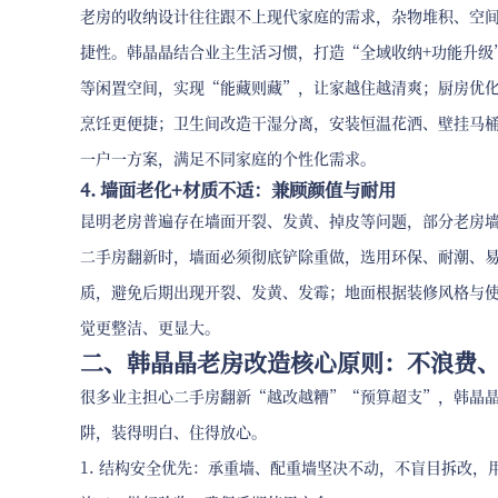
老房的收纳设计往往跟不上现代家庭的需求，杂物堆积、空
捷性。韩晶晶结合业主生活习惯，打造“全域收纳+功能升级
等闲置空间，实现“能藏则藏”，让家越住越清爽；厨房优
烹饪更便捷；卫生间改造干湿分离，安装恒温花洒、壁挂马
一户一方案，满足不同家庭的个性化需求。
4. 墙面老化+材质不适：兼顾颜值与耐用
昆明老房普遍存在墙面开裂、发黄、掉皮等问题，部分老房
二手房翻新时，墙面必须彻底铲除重做，选用环保、耐潮、
质，避免后期出现开裂、发黄、发霉；地面根据装修风格与
觉更整洁、更显大。
二、韩晶晶老房改造核心原则：不浪费
很多业主担心二手房翻新“越改越糟”“预算超支”，韩晶晶
阱，装得明白、住得放心。
1. 结构安全优先：承重墙、配重墙坚决不动，不盲目拆改