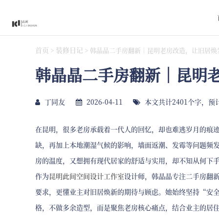
首页
装修日记
>
>
韩晶晶二手房翻新｜昆明老房改造，让旧居焕
韩晶晶二手房翻新｜昆明
丁同友
2026-04-11
本文共计2401个字，预
在昆明，很多老房承载着一代人的回忆，却也难逃岁月的痕
缺，再加上本地潮湿气候的影响，墙面返潮、发霉等问题频
房的温度，又想拥有现代居家的舒适与实用，却不知从何下
作为
昆明此间空间设计工作室
设计师，韩晶晶专注二手房翻
要求，更懂业主对旧居焕新的期待与顾虑。她始终坚持“安
格，不做多余造型，而是聚焦老房核心痛点，结合业主的居