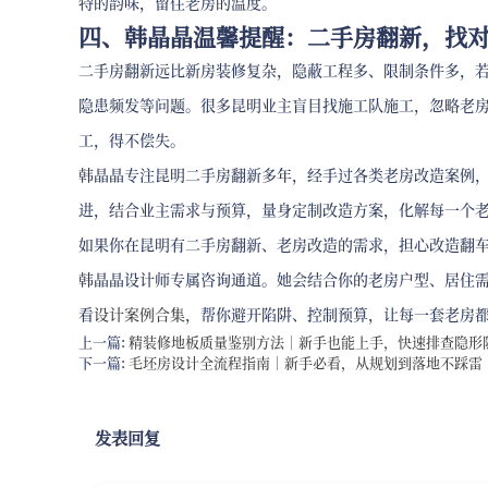
特的韵味，留住老房的温度。
四、韩晶晶温馨提醒：二手房翻新，找
二手房翻新远比新房装修复杂，隐蔽工程多、限制条件多，
隐患频发等问题。很多昆明业主盲目找施工队施工，忽略老
工，得不偿失。
韩晶晶专注昆明二手房翻新多年，经手过各类老房改造案例
进，结合业主需求与预算，量身定制改造方案，化解每一个
如果你在昆明有二手房翻新、老房改造的需求，担心改造翻
韩晶晶设计师专属咨询通道。她会结合你的老房户型、居住
看
设计案例合集
，帮你避开陷阱、控制预算，让每一套老房
上一篇:
精装修地板质量鉴别方法｜新手也能上手，快速排查隐形
下一篇:
毛坯房设计全流程指南｜新手必看，从规划到落地不踩雷
发表回复