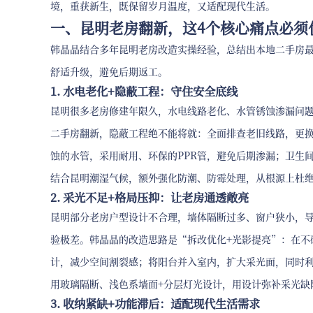
境，重获新生，既保留岁月温度，又适配现代生活。
一、昆明老房翻新，这4个核心痛点必须
韩晶晶结合多年昆明老房改造实操经验，总结出本地二手房最
舒适升级，避免后期返工。
1. 水电老化+隐蔽工程：守住安全底线
昆明很多老房修建年限久，水电线路老化、水管锈蚀渗漏问
二手房翻新，隐蔽工程绝不能将就：全面排查老旧线路，更
蚀的水管，采用耐用、环保的PPR管，避免后期渗漏；卫生
结合昆明潮湿气候，额外强化防潮、防霉处理，从根源上杜
2. 采光不足+格局压抑：让老房通透敞亮
昆明部分老房户型设计不合理，墙体隔断过多、窗户狭小，
验极差。韩晶晶的改造思路是“拆改优化+光影提亮”：在不
计，减少空间割裂感；将阳台并入室内，扩大采光面，同时
用玻璃隔断、浅色系墙面+分层灯光设计，用设计弥补采光缺
3. 收纳紧缺+功能滞后：适配现代生活需求