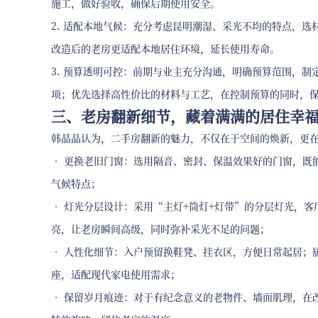
施工，做好验收，确保后期使用安全。
2. 适配本地气候：充分考虑昆明潮湿、采光不均的特点，
改造后的老房更适配本地居住环境，延长使用寿命。
3. 预算透明可控：前期与业主充分沟通，明确预算范围，
项；优先选择高性价比的材料与工艺，在控制预算的同时，
三、老房翻新细节，藏着满满的居住幸
韩晶晶认为，二手房翻新的魅力，不仅在于空间的焕新，更
• 更换老旧门窗：选用隔音、密封、保温效果好的门窗，既
气候特点；
• 灯光分层设计：采用“主灯+筒灯+灯带”的分层灯光，
亮，让老房瞬间高级，同时弥补采光不足的问题；
• 人性化细节：入户预留换鞋凳、挂衣区，方便日常起居；
座，适配现代家电使用需求；
• 保留岁月痕迹：对于有纪念意义的老物件、墙面肌理，在