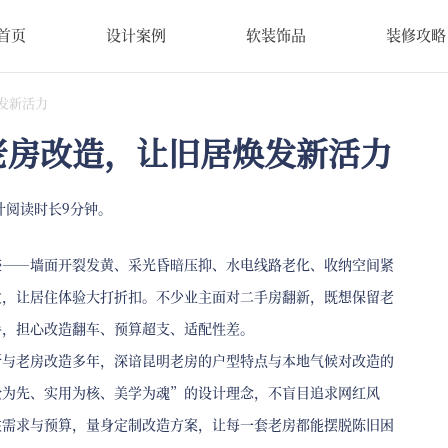
首页
设计案例
软装饰品
装修攻略
发新活力
老房改造，让旧居焕发新活力
计阅读时长9分钟。
迹——墙面开裂发黄、采光昏暗压抑、水电线路老化、收纳空间紧
发，让居住体验大打折扣。不少业主面对二手房翻新，既想保留老
手，担心改造翻车、预算超支、适配性差。
新与老房改造多年，深谙昆明老房的户型特点与本地气候对改造的
全为先、实用为核、美学为魂”的设计理念，不盲目追求网红风
住需求与预算，量身定制改造方案，让每一套老房都能摆脱陈旧困