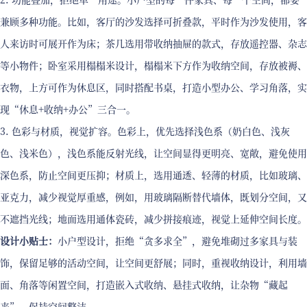
兼顾多种功能。比如，客厅的沙发选择可折叠款，平时作为沙发使用，客
人来访时可展开作为床；茶几选用带收纳抽屉的款式，存放遥控器、杂志
等小物件；卧室采用榻榻米设计，榻榻米下方作为收纳空间，存放被褥、
衣物，上方可作为休息区，同时搭配书桌，打造小型办公、学习角落，实
现“休息+收纳+办公”三合一。
3. 色彩与材质，视觉扩容。色彩上，优先选择浅色系（奶白色、浅灰
色、浅米色），浅色系能反射光线，让空间显得更明亮、宽敞，避免使用
深色系，防止空间更压抑；材质上，选用通透、轻薄的材质，比如玻璃、
亚克力，减少视觉厚重感，例如，用玻璃隔断替代墙体，既划分空间，又
不遮挡光线；地面选用通体瓷砖，减少拼接痕迹，视觉上延伸空间长度。
设计小贴士：
小户型设计，拒绝“贪多求全”，避免堆砌过多家具与装
饰，保留足够的活动空间，让空间更舒展；同时，重视收纳设计，利用墙
面、角落等闲置空间，打造嵌入式收纳、悬挂式收纳，让杂物“藏起
来”，保持空间整洁。