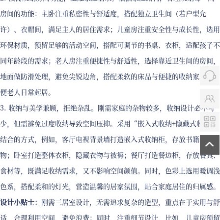
房间的功能：主卧注重私密性与舒适度，搭配独立卫生间（若户型允
许）、衣帽间，满足主人的居住需求；儿童房注重安全性与成长性，选用
环保材质，预留足够的活动空间，搭配可调节的书桌、衣柜，适配孩子不
同年龄段的需求；老人房注重便捷性与舒适性，选择靠近卫生间的房间，
地面做防滑处理，避免尖锐边角，搭配柔软的床品与便捷的收纳家具，方
便老人日常起居。
3. 收纳与美学兼顾，拒绝杂乱。刚需家庭的杂物较多，收纳设计必不可
少，但需避免过度收纳导致空间压抑。采用“嵌入式收纳+隐藏式收纳”
结合的方式，例如，客厅电视背景墙打造嵌入式收纳柜，存放书籍、杂
物；卧室打造整体衣柜，隐藏衣物与被褥；餐厅打造餐边柜，存放餐具、
食材等，既满足收纳需求，又不影响空间颜值。同时，色彩上选用暖调浅
色系，搭配柔和的灯光，营造温馨的居家氛围，贴合家庭居住的归属感。
设计小贴士：
刚需三居室设计，无需追求复杂的造型，重点在于实用与舒
适，合理利用空间，避免浪费；同时，注重细节设计，比如，儿童房预留