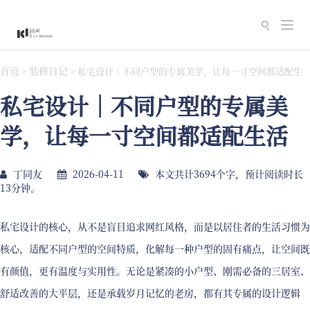
切
换
导
首页
装修日记
>
>
私宅设计｜不同户型的专属美学，让每一寸空间都适配生
航
私宅设计｜不同户型的专属美
活
学，让每一寸空间都适配生活
丁同友
2026-04-11
本文共计3694个字，预计阅读时长
13分钟。
私宅设计的核心，从不是盲目追求网红风格，而是以居住者的生活习惯为
核心，适配不同户型的空间特质，化解每一种户型的固有痛点，让空间既
有颜值，更有温度与实用性。无论是紧凑的小户型、刚需必备的三居室、
舒适改善的大平层，还是承载岁月记忆的老房，都有其专属的设计逻辑