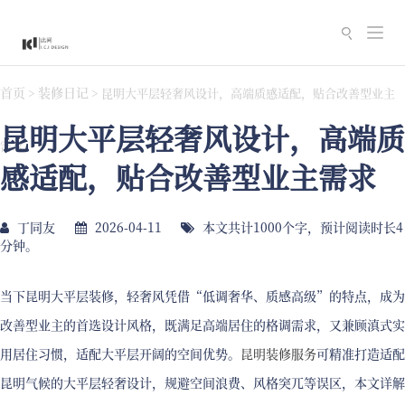
切
换
导
首页
装修日记
>
>
昆明大平层轻奢风设计，高端质感适配，贴合改善型业主
航
昆明大平层轻奢风设计，高端质
需求
感适配，贴合改善型业主需求
丁同友
2026-04-11
本文共计1000个字，预计阅读时长4
分钟。
当下昆明大平层装修，轻奢风凭借“低调奢华、质感高级”的特点，成为
改善型业主的首选设计风格，既满足高端居住的格调需求，又兼顾滇式实
用居住习惯，适配大平层开阔的空间优势。
昆明装修服务
可精准打造适配
昆明气候的大平层轻奢设计，规避空间浪费、风格突兀等误区，本文详解