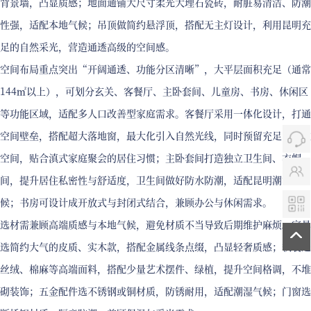
背景墙，凸显质感；地面通铺大尺寸柔光大理石瓷砖，耐脏易清洁、防潮
性强，适配本地气候；吊顶做简约悬浮顶，搭配无主灯设计，利用昆明充
足的自然采光，营造通透高级的空间感。
空间布局重点突出“开阔通透、功能分区清晰”，大平层面积充足（通常
144㎡以上），可划分玄关、客餐厅、主卧套间、儿童房、书房、休闲区
等功能区域，适配多人口改善型家庭需求。客餐厅采用一体化设计，打通
空间壁垒，搭配超大落地窗，最大化引入自然光线，同时预留充足的社交
空间，贴合滇式家庭聚会的居住习惯；主卧套间打造独立卫生间、衣帽
间，提升居住私密性与舒适度，卫生间做好防水防潮，适配昆明潮湿气
候；书房可设计成开放式与封闭式结合，兼顾办公与休闲需求。
选材需兼顾高端质感与本地气候，避免材质不当导致后期维护麻烦。家具
选简约大气的皮质、实木款，搭配金属线条点缀，凸显轻奢质感；软装选
丝绒、棉麻等高端面料，搭配少量艺术摆件、绿植，提升空间格调，不堆
砌装饰；五金配件选不锈钢或铜材质，防锈耐用，适配潮湿气候；门窗选