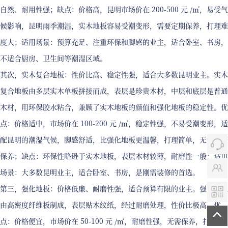
自然、耐用性强；缺点：价格高，昆明市场价在 200-500 元 /㎡，易受气
候影响，昆明雨季潮湿，实木地板容易受潮变形，需要定期保养，打理难
度大；适用场景：预算充足、注重环保和脚感的业主，适合卧室、书房，
不适合厨房、卫生间等潮湿区域。
其次，实木复合地板：性价比高、稳定性强，适合大多数昆明业主。实木
复合地板由多层实木单板拼接而成，表层是珍贵木材，中层和底层是普通
木材，用环保胶水粘合，兼顾了实木地板的颜值和强化地板的稳定性。优
点：价格适中，市场价在 100-200 元 /㎡，稳定性强，不易受潮变形，适
配昆明的潮湿气候，脚感舒适，比强化地板更温馨，打理简单，无需频繁
保养；缺点：环保性略逊于实木地板，表层木材较薄，耐磨性一般；适用
场景：大多数昆明业主，适合卧室、书房，是刚需装修的首选。
第三，强化地板：价格低廉、耐磨性强，适合预算有限的业主。强化地板
由高密度纤维板制成，表层贴木纹纸，经过耐磨处理，性价比极高。优
点：价格便宜，市场价在 50-100 元 /㎡，耐磨性强，无需保养，打理简