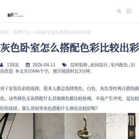
切
换
导
首页
装修日记
>
>
灰色卧室怎么搭配色彩比较出彩
航
灰色卧室怎么搭配色彩比较出彩
丁同友
2026-04-11
昆明装修
,
此间设计
,
室内配色
,
旧
房改造
本文共计846个字，预计阅读时长3分钟。
对于
家装色彩
的选择，很多人都会选择黑色、白色、灰色等经典百搭的颜
色。这些颜色无论搭配什么其他颜色都比较协调，不易产生冲突，是比较
好的选择。那么房间里灰色搭配什么颜色比较好呢？