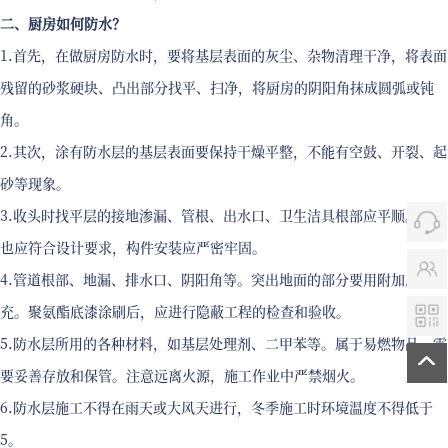
二、厨房如何防水？
1.首先，在做厨房防水时，要将基层表面的灰尘、杂物清理干净，将表面
残留的砂浆硬块、凸出部分找平、扫净，将厨房的阴阳角抹成圆弧或钝
角。
2.其次，涂有防水层的基层表面要保持干燥平整，不能有空鼓、开裂、起
砂等现象。
3.收头时找平层的接地渗漏、管根、出水口、卫生洁具根部应平顺。坡度
也应符合设计要求，构件安装应严密牢固。
4.管道根部、地漏、排水口、阴阳角等。突出地面的部分要用附加层来补
充。聚氨酯底漆涂刷后，应进行隐蔽工程的检查和验收。
5.防水层所用的各种材料，如基层处理剂、二甲苯等。属于易燃物品，需
要妥善存放和保管。注意远离火源，施工作业中严禁烟火。
6.防水层施工不得在雨天或大风天进行，冬季施工时环境温度不得低于
5。