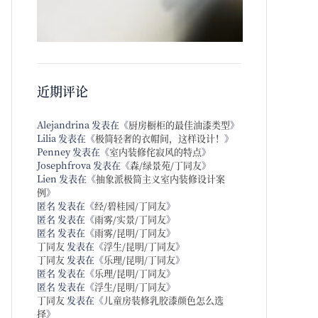
近期评论
Alejandrina
发表在《
厨房橱柜的最佳油漆类型
》
Lilia
发表在《
极简轻奢的衣帽间，这样设计！
》
Penney
发表在《
室内装修侘寂风的特点
》
Josephfrova
发表在《
森/绿景苑/丁同友
》
Lien
发表在《
抽象派极简主义室内装修设计案
例
》
匿名
发表在《
经/碧桂园/丁同友
》
匿名
发表在《
雨雾/实景/丁同友
》
匿名
发表在《
雨雾/昆明/丁同友
》
丁同友
发表在《
浮生/昆明/丁同友
》
丁同友
发表在《
乐理/昆明/丁同友
》
匿名
发表在《
乐理/昆明/丁同友
》
匿名
发表在《
浮生/昆明/丁同友
》
丁同友
发表在《
儿童房装修乳胶漆颜色怎么选
择
》