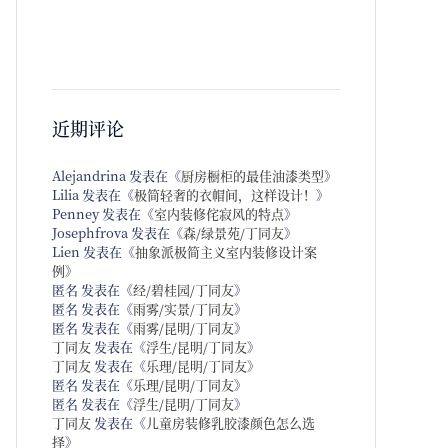
近期评论
Alejandrina
发表在《
厨房橱柜的最佳油漆类型
》
Lilia
发表在《
极简轻奢的衣帽间，这样设计！
》
Penney
发表在《
室内装修侘寂风的特点
》
Josephfrova
发表在《
森/绿景苑/丁同友
》
Lien
发表在《
抽象派极简主义室内装修设计案
例
》
匿名
发表在《
经/碧桂园/丁同友
》
匿名
发表在《
雨雾/实景/丁同友
》
匿名
发表在《
雨雾/昆明/丁同友
》
丁同友
发表在《
浮生/昆明/丁同友
》
丁同友
发表在《
乐理/昆明/丁同友
》
匿名
发表在《
乐理/昆明/丁同友
》
匿名
发表在《
浮生/昆明/丁同友
》
丁同友
发表在《
儿童房装修乳胶漆颜色怎么选
择
》