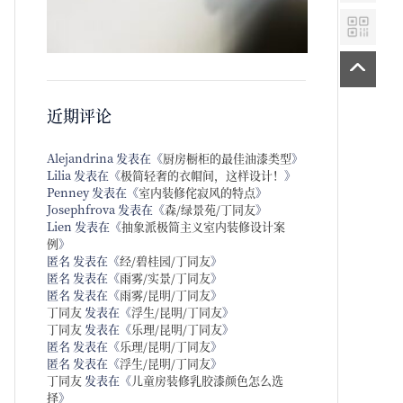
近期评论
Alejandrina
发表在《
厨房橱柜的最佳油漆类型
》
Lilia
发表在《
极简轻奢的衣帽间，这样设计！
》
Penney
发表在《
室内装修侘寂风的特点
》
Josephfrova
发表在《
森/绿景苑/丁同友
》
Lien
发表在《
抽象派极简主义室内装修设计案
例
》
匿名
发表在《
经/碧桂园/丁同友
》
匿名
发表在《
雨雾/实景/丁同友
》
匿名
发表在《
雨雾/昆明/丁同友
》
丁同友
发表在《
浮生/昆明/丁同友
》
丁同友
发表在《
乐理/昆明/丁同友
》
匿名
发表在《
乐理/昆明/丁同友
》
匿名
发表在《
浮生/昆明/丁同友
》
丁同友
发表在《
儿童房装修乳胶漆颜色怎么选
择
》