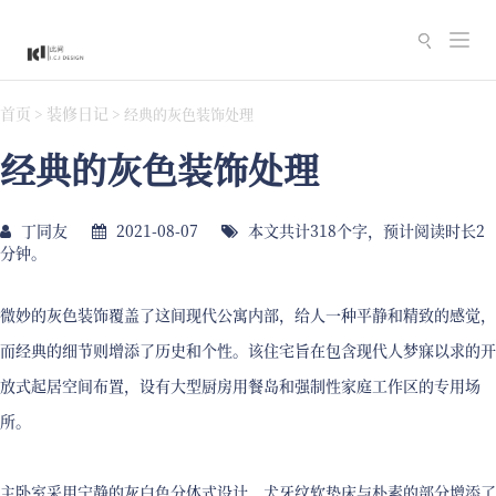
切
换
导
首页
装修日记
>
>
经典的灰色装饰处理
航
经典的灰色装饰处理
丁同友
2021-08-07
本文共计318个字，预计阅读时长2
分钟。
微妙的灰色装饰覆盖了这间现代公寓内部，给人一种平静和精致的感觉，
而经典的细节则增添了历史和个性。该住宅旨在包含现代人梦寐以求的开
放式起居空间布置，设有大型厨房用餐岛和强制性家庭工作区的专用场
所。
主卧室采用宁静的灰白色分体式设计，犬牙纹软垫床与朴素的部分增添了