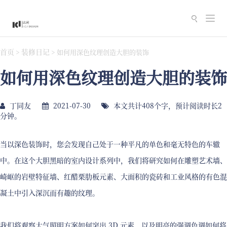
切
换
导
首页
装修日记
>
>
如何用深色纹理创造大胆的装饰
航
如何用深色纹理创造大胆的装饰
丁同友
2021-07-30
本文共计408个字，预计阅读时长2
分钟。
当以深色装饰时，您会发现自己处于一种平凡的单色和毫无特色的车辙
中。在这个大胆黑暗的室内设计系列中，我们将研究如何在雕塑艺术墙、
崎岖的岩壁特征墙、红醋栗肋板元素、大面积的瓷砖和工业风格的有色混
凝土中引入深沉而有趣的纹理。
我们将观察大气照明方案如何突出 3D 元素，以及明亮的强调色调如何将