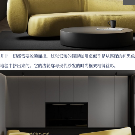
并非一切都需要脱颖而出。这张低矮的圆形咖啡桌似乎是从匹配的纯黑色
地毯中挤出来的。它的浅轮廓与现代沙发的时尚框架相得益彰。