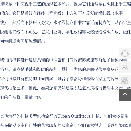
挂毯是一种庆祝手工艺的纺织艺术形式，因为它们通常是在织机上手工编
织的。它们是通过在经线（垂直线）上方和下方反复编织纬线（水平
线），然后向下挤压（夯实）水平线使它们非常靠近而制成的，从而完全
隐藏垂直线而不可见。它采用亚麻、羊毛或棉等天然经线编织而成，让任
何空间或房间都脱颖而出！
我们的挂毯设计通过柔和的中性色和时尚的流苏或流苏唤起了精致的手工
精神。重点是毛绒和温暖的品种，悬挂时为您的房间提供更豪华的感觉。
它们通常具有独特的几何图案，融合了摩洛哥和部落传家宝的传统影响与
现代抽象艺术。因此，如果您是仍然想要表达艺术风格的极简主义者，我
们的作品将非常适合您！
其他流行的挂毯类型包括流行的Urban Outfitters 挂毯，它们大多是带
有曼陀罗图案和巧妙的艺术印花的薄窗帘。它们通常很大，所以如果你想