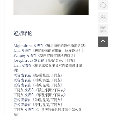
近期评论
Alejandrina
发表在《
厨房橱柜的最佳油漆类型
》
Lilia
发表在《
极简轻奢的衣帽间，这样设计！
》
Penney
发表在《
室内装修侘寂风的特点
》
Josephfrova
发表在《
森/绿景苑/丁同友
》
Lien
发表在《
抽象派极简主义室内装修设计案
例
》
匿名
发表在《
经/碧桂园/丁同友
》
匿名
发表在《
雨雾/实景/丁同友
》
匿名
发表在《
雨雾/昆明/丁同友
》
丁同友
发表在《
浮生/昆明/丁同友
》
丁同友
发表在《
乐理/昆明/丁同友
》
匿名
发表在《
乐理/昆明/丁同友
》
匿名
发表在《
浮生/昆明/丁同友
》
丁同友
发表在《
儿童房装修乳胶漆颜色怎么选
择
》