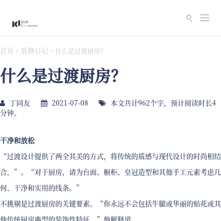
切
换
导
首页
装修日记
>
>
什么是过渡厨房？
航
什么是过渡厨房？
丁同友
2021-07-08
本文共计962个字，预计阅读时长4
分钟。
干净和放松
“过渡设计提供了两全其美的方式，将传统的质感与现代设计的时尚相结
合，”。“对于厨房，请为台面、橱柜、皇冠造型和其他手工元素考虑几
何、干净和实用的线条。”
不挑剔是过渡厨房的关键要素。“你永远不会包括牛腿或华丽的贴花或其
他传统厨房典型的装饰性特征，”他解释道。