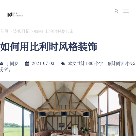
切
换
导
首页
装修日记
>
>
如何用比利时风格装饰
航
如何用比利时风格装饰
丁同友
2021-07-03
本文共计1385个字，预计阅读时长5
分钟。