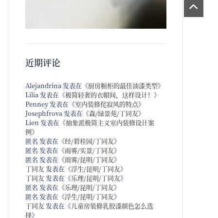
近期评论
Alejandrina
发表在《
厨房橱柜的最佳油漆类型
》
Lilia
发表在《
极简轻奢的衣帽间，这样设计！
》
Penney
发表在《
室内装修侘寂风的特点
》
Josephfrova
发表在《
森/绿景苑/丁同友
》
Lien
发表在《
抽象派极简主义室内装修设计案
例
》
匿名
发表在《
经/碧桂园/丁同友
》
匿名
发表在《
雨雾/实景/丁同友
》
匿名
发表在《
雨雾/昆明/丁同友
》
丁同友
发表在《
浮生/昆明/丁同友
》
丁同友
发表在《
乐理/昆明/丁同友
》
匿名
发表在《
乐理/昆明/丁同友
》
匿名
发表在《
浮生/昆明/丁同友
》
丁同友
发表在《
儿童房装修乳胶漆颜色怎么选
择
》