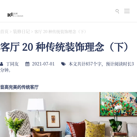
切
换
导
首页
装修日记
>
>
客厅 20 种传统装饰理念（下）
航
客厅 20 种传统装饰理念（下）
丁同友
2021-07-01
本文共计857个字，预计阅读时长3
分钟。
音高完美的传统客厅