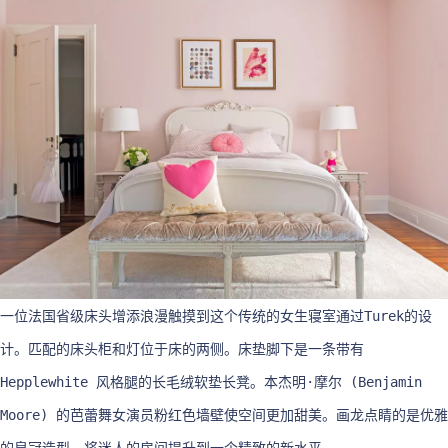
一位法国省级床头增添浪漫触摸到这个传统的女生寝室通过Turek的设
计。匹配的床头柜和灯位于床的两侧。床垫脚下是一条带有
Hepplewhite 风格腿的长毛绒软垫长凳。本杰明·摩尔 (Benjamin
Moore) 的芭蕾舞女演员粉红色墙壁使空间更加甜美。画龙点睛的是优雅