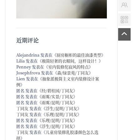
近期评论
Alejandrina
发表在《
厨房橱柜的最佳油漆类型
》
Lilia
发表在《
极简轻奢的衣帽间，这样设计！
》
Penney
发表在《
室内装修侘寂风的特点
》
Josephfrova
发表在《
森/绿景苑/丁同友
》
Lien
发表在《
抽象派极简主义室内装修设计案
例
》
匿名
发表在《
经/碧桂园/丁同友
》
匿名
发表在《
雨雾/实景/丁同友
》
匿名
发表在《
雨雾/昆明/丁同友
》
丁同友
发表在《
浮生/昆明/丁同友
》
丁同友
发表在《
乐理/昆明/丁同友
》
匿名
发表在《
乐理/昆明/丁同友
》
匿名
发表在《
浮生/昆明/丁同友
》
丁同友
发表在《
儿童房装修乳胶漆颜色怎么选
择
》