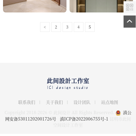
斋
天铂
<
2
3
4
5
此间設計工作室
ICI design studio
联系我们
关于我们
设计团队
站点地图
Copyright 2018-2026 © 此间设计 All Rights Reserved.
滇公
网安备53011202001726号
滇ICP备2022006755号-1
昆明市此间
空间设计工作室