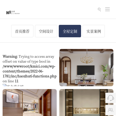
切
换
导
航
首页推荐
空间设计
全屋定制
实景案例
Warning
: Trying to access array
offset on value of type bool in
/www/wwwroot/kmici.com/wp-
content/themes/2022-06-
1781/inc/haozhuti-functions.php
on line
11
实力壹方城
流年