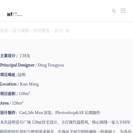
切
换
导
首页
设计案例
首页推荐
>
>
>
壹号广场
航
主案设计
/ 丁同友
Principal Designer
/ Ding Tongyou
项目地址
/昆明
Location
/ Kun Ming
项目面积
/ 128m²
Area
/ 128m²
设计制作
：Cad,3ds Max 渲染，Photoshop&AE 后期制作
本次昆明壹号广场 128㎡住宅设计，主打现代混搭风，核心围绕一家人不同年
龄段的居住喜好与使用需求展开，在保证全屋空间协调统一的基础上，为各功