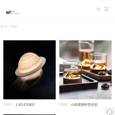
切
换
导
首页
>
简欧
航
FREE
土星LED球灯
FREE
山形玻璃杯垫套装